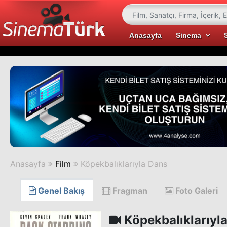
Anasayfa
Sinema
Anasayfa
Film
Köpekbalıklarıyla Dans
Genel Bakış
Fragman
Foto Galeri
Köpekbalıklarıyl