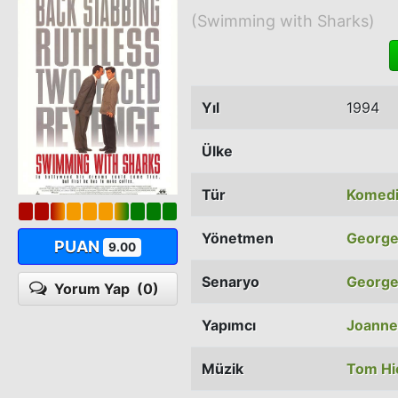
(Swimming with Sharks)
Yıl
1994
Ülke
Tür
Komed
Yönetmen
George
PUAN
9.00
Senaryo
George
Yorum Yap
(0)
Yapımcı
Joanne
Müzik
Tom Hi