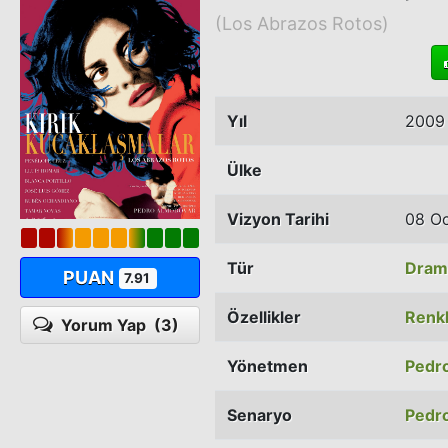
(Los Abrazos Rotos)
Yıl
2009
Ülke
Vizyon Tarihi
08 O
Tür
Dram
PUAN
7.91
Özellikler
Renkl
Yorum Yap
(3)
Yönetmen
Pedr
Senaryo
Pedr