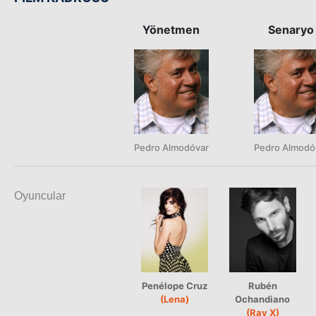
Yönetmen
Senaryo
Pedro Almodóvar
Pedro Almodó
Oyuncular
Penélope Cruz
Rubén
(Lena)
Ochandiano
(Ray X)