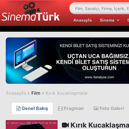
Anasayfa
Sinema
Anasayfa
Film
Kırık Kucaklaşmalar
Genel Bakış
Fragman
Foto Galeri
Kırık Kucaklaşma