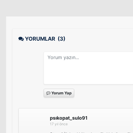
YORUMLAR
(3)
Yorum Yap
psıkopat_sulo91
17 yıl önce