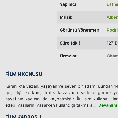
Yapımcı
Esthe
Müzik
Alber
Görüntü Yönetmeni
Rodri
Süre (dk.)
127 D
Firmalar
Chant
FİLMİN KONUSU
Karanlıkta yazan, yaşayan ve seven bir adam. Bundan 1
geçirdiği korkunç trafik kazasında sadece görme yete
hayatının kadınını da kaybetmiştir. İki isim kullanır: H
edebi yazılarını yazarken kullandığı takma a...
Devamını
FİLM KADROSU