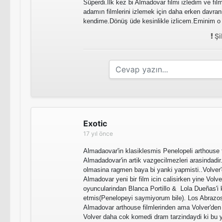
Süperdi.İlk kez bi Almadovar filmi izledim ve fil
adamın filmlerini izlemek için daha erken davr
kendime.Dönüş üde kesinlikle izlicem.Eminim 
Şi
Exotic
17 yıl önce
Almadaovar'in klasiklesmis Penelopeli arthouse 
Almadadovar'in artik vazgecilmezleri arasindadir.
olmasina ragmen baya bi yanki yapmisti..Volver
Almadovar yeni bir film icin calisirken yine Volve
oyuncularindan Blanca Portillo & Lola Dueñas'i 
etmis(Penelopeyi saymiyorum bile). Los Abrazos
Almadovar arthouse filmlerinden ama Volver'den 
Volver daha cok komedi dram tarzindaydi ki bu y