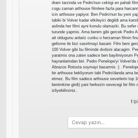
dram tarzinda ve Pedro'nun cektigi en pahali fil
cogu zaman arthouse filmlere fazla para harcan
icin arthouse yapiyor. Ben Pedro'nun bu yeni y
tabiki bi Volver kadar etkileyici degildi ama ka
aslinda her filmi ayni konulu olamazki. Bu sefer d
turunde yapmis. Ama benim gibi gercek Pedro Al
ait oldugunu anlariz cunku o herzaman filmin fina
gelisme ile bizi sasirtmayi basarir. Film beni ger
100 Volver gibi bu filminde dvdsini alacagim. Pe
yaratmis ona zaten sadece ben bayilmiyorum P
hayranlarindan biri. Pedro Penelope'yi Volver'd
Abrazos Rotosta soymayi basarmis :) . Penelo
bir arthouse bekliyorum tabi Pedro'danda ama be
etmez. Bu film sadece arthouse severlerin top 1
benimkine girdi) yani herkezin sevecegi bir film
izliyebilirsiniz..
Şi