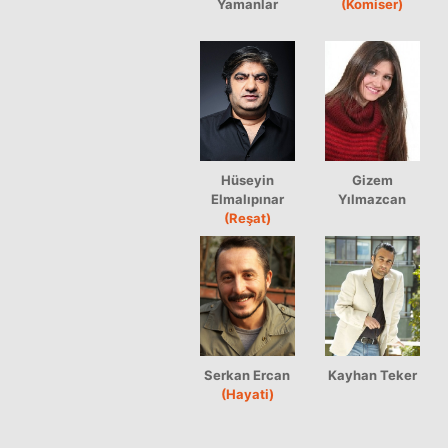
Yamanlar
(Komiser)
Hüseyin
Gizem
Elmalıpınar
Yılmazcan
(Reşat)
Serkan Ercan
Kayhan Teker
(Hayati)