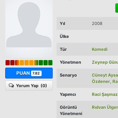
Yıl
2008
Ülke
Tür
Komedi
Yönetmen
Zeynep Gün
PUAN
7.82
Senaryo
Cüneyt Ays
Özdener
,
Ra
Yorum Yap
(0)
Yapımcı
Raci Şaşmaz
Görüntü
Rıdvan Ülge
Yönetmeni