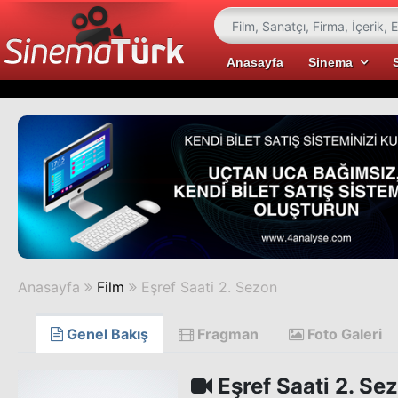
Anasayfa
Sinema
Anasayfa
Film
Eşref Saati 2. Sezon
Genel Bakış
Fragman
Foto Galeri
Eşref Saati 2. Se