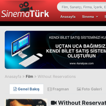
Anasayfa
Sinema
Anasayfa
Film
Without Reservations
Genel Bakış
Fragman
Foto Galeri
Without Reservat