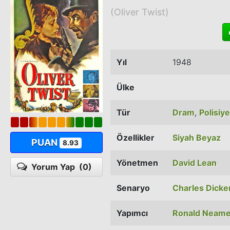
(Oliver Twist)
Yıl
1948
Ülke
Tür
Dram
,
Polisiye
Özellikler
Siyah Beyaz
PUAN
8.93
Yönetmen
David Lean
Yorum Yap
(0)
Senaryo
Charles Dicke
Yapımcı
Ronald Neam