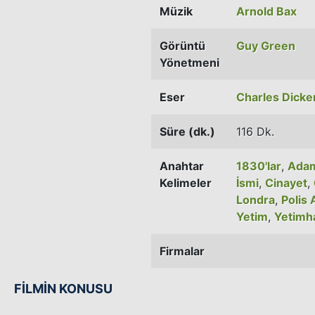
Müzik
Arnold Bax
Görüntü
Guy Green
Yönetmeni
Eser
Charles Dicke
Süre (dk.)
116 Dk.
Anahtar
1830'lar
,
Adam
Kelimeler
İsmi
,
Cinayet
,
Londra
,
Polis 
Yetim
,
Yetimh
Firmalar
FİLMİN KONUSU