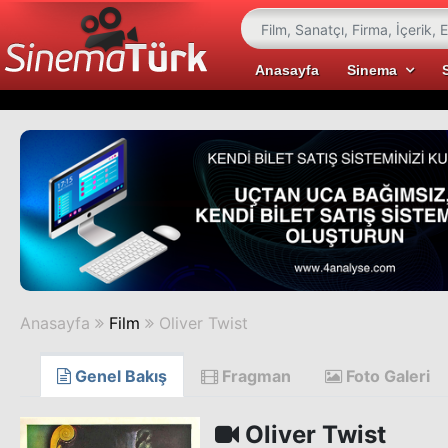
Anasayfa
Sinema
Anasayfa
Film
Oliver Twist
Genel Bakış
Fragman
Foto Galeri
Oliver Twist