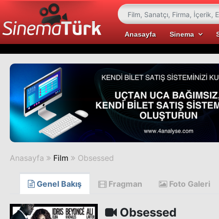
Anasayfa
Sinema
Anasayfa
Film
Obsessed
Genel Bakış
Fragman
Foto Galeri
Obsessed