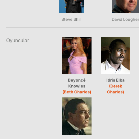
Steve Shill
David Loughe
Oyuncular
Beyoncé
Idris Elba
Knowles
(Derek
(Beth Charles)
Charles)