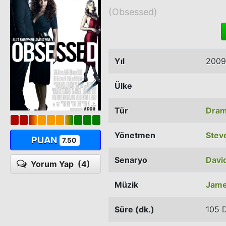
(Obsessed)
Yıl
2009
Ülke
Tür
Dra
Yönetmen
Steve
PUAN
7.50
Senaryo
Davi
Yorum Yap
(4)
Müzik
Jame
Süre (dk.)
105 