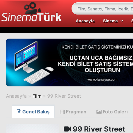
Anasayfa
Sinema
Anasayfa
Film
99 River Street
Genel Bakış
Fragman
Foto Galeri
99 River Street