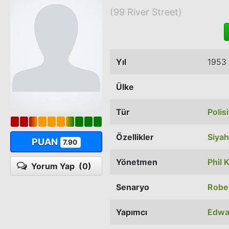
(99 River Street)
Yıl
1953
Ülke
Tür
Polis
Özellikler
Siya
PUAN
7.90
Yönetmen
Phil 
Yorum Yap
(0)
Senaryo
Robe
Yapımcı
Edwa