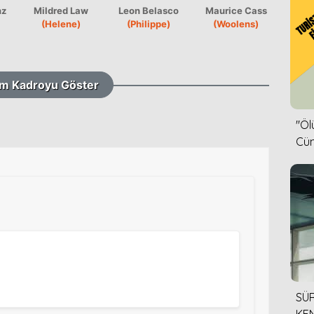
nz
Mildred Law
Leon Belasco
Maurice Cass
(Helene)
(Philippe)
(Woolens)
m Kadroyu Göster
''Ö
Cün
SÜR