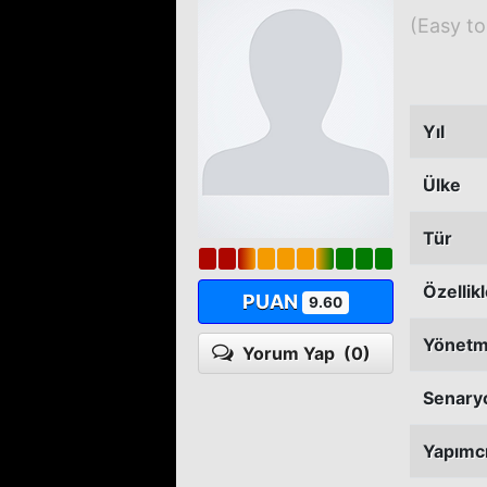
(Easy to
Yıl
Ülke
Tür
Özellik
PUAN
9.60
Yönet
Yorum Yap
(0)
Senary
Yapımc