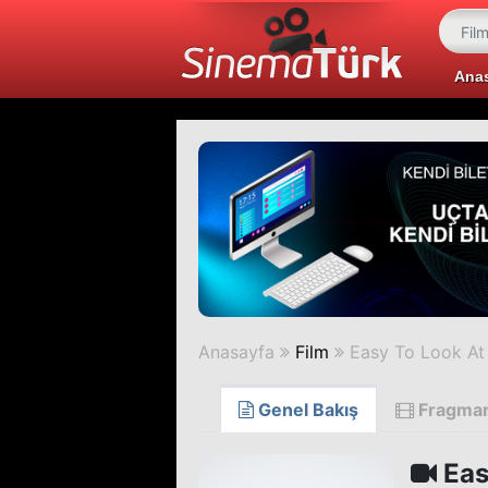
Ana
Anasayfa
Film
Easy To Look At
Genel Bakış
Fragma
Eas