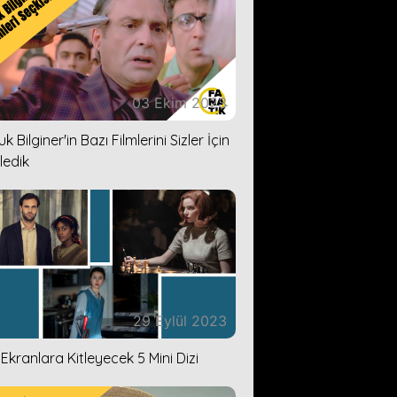
03 Ekim 2023
k Bilginer'in Bazı Filmlerini Sizler İçin
ledik
29 Eylül 2023
i Ekranlara Kitleyecek 5 Mini Dizi