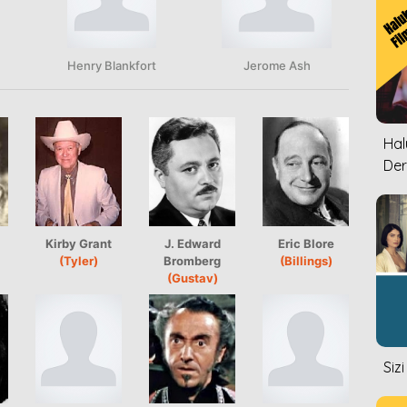
Henry Blankfort
Jerome Ash
Halu
Der
Kirby Grant
J. Edward
Eric Blore
(Tyler)
Bromberg
(Billings)
(Gustav)
Siz