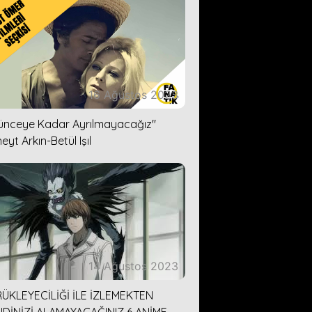
16 Ağustos 2023
lünceye Kadar Ayrılmayacağız''
eyt Arkın-Betül Işıl
14 Ağustos 2023
ÜKLEYECİLİĞİ İLE İZLEMEKTEN