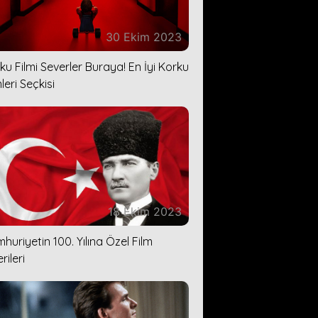
30 Ekim 2023
ku Filmi Severler Buraya! En İyi Korku
leri Seçkisi
18 Ekim 2023
huriyetin 100. Yılına Özel Film
rileri