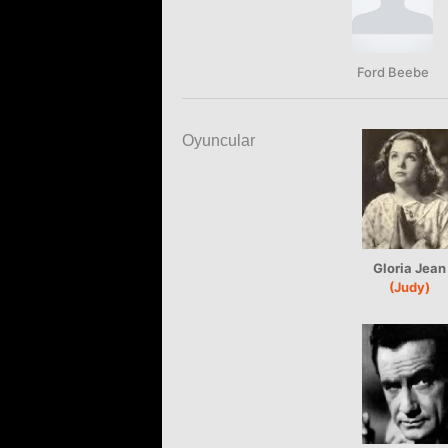
Ford Beebe
Oyuncular
Gloria Jean
(Judy)