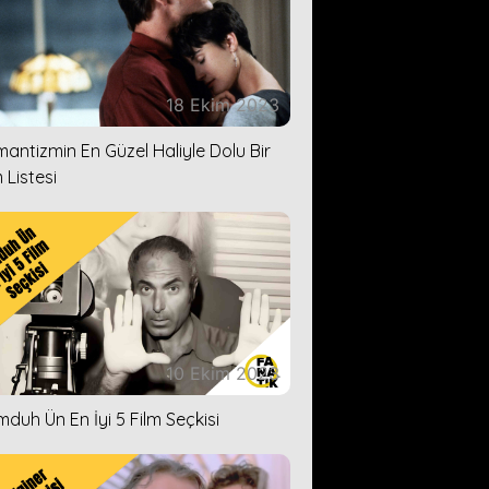
18 Ekim 2023
antizmin En Güzel Haliyle Dolu Bir
 Listesi
10 Ekim 2023
duh Ün En İyi 5 Film Seçkisi