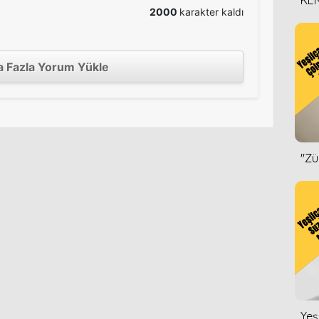
KEN
2000
karakter kaldı
DİZ
 Fazla Yorum Yükle
''Z
Yeş