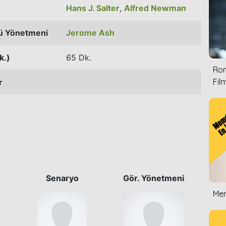
Hans J. Salter
,
Alfred Newman
ü Yönetmeni
Jerome Ash
k.)
65 Dk.
Rom
Film
r
Senaryo
Gör. Yönetmeni
Mem