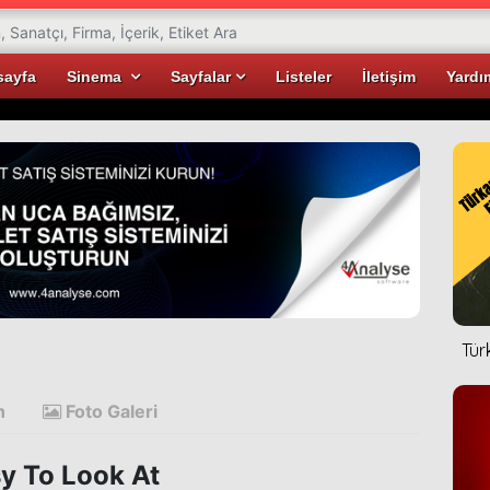
sayfa
Sinema
Sayfalar
Listeler
İletişim
Yardı
Tür
n
Foto Galeri
y To Look At