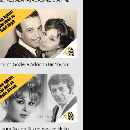
DİNİZİ ALAMAYACAĞINIZ 6 ANİME
İ ÖNERİMİZ
12 Temmuz 2023
ümrüt'' Gözlere Adanan Bir Yaşam
20 Haziran 2023
ilçam Aşkları Suzan Avcı ve Metin