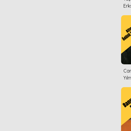
Erk
Can
Yıl