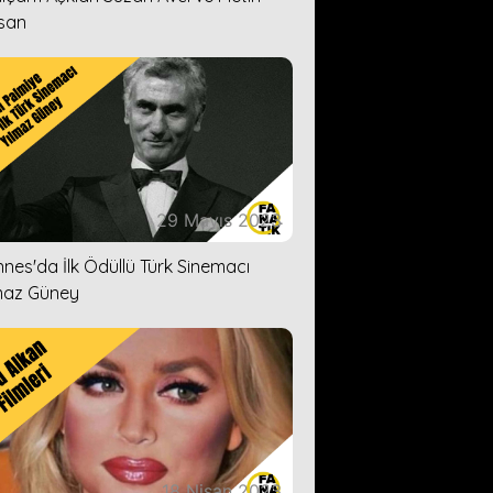
san
29 Mayıs 2023
nes'da İlk Ödüllü Türk Sinemacı
maz Güney
18 Nisan 2023