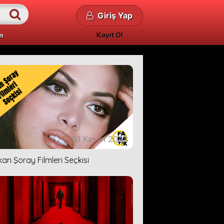
Giriş Yap
Kayıt Ol
m
01 Kasım 2023
kan Şoray Filmleri Seçkisi