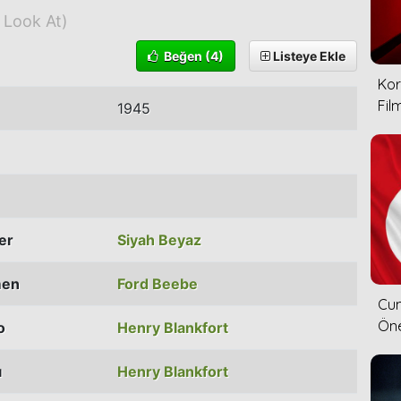
 Look At)
Beğen
(4)
Listeye Ekle
Kor
Film
1945
ler
Siyah Beyaz
men
Ford Beebe
Cum
Öne
o
Henry Blankfort
ı
Henry Blankfort