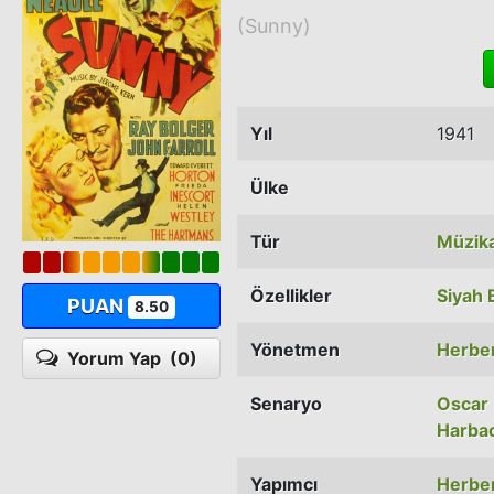
(Sunny)
Yıl
1941
Ülke
Tür
Müzika
Özellikler
Siyah 
PUAN
8.50
Yönetmen
Herber
Yorum Yap
(0)
Senaryo
Oscar
Harba
Yapımcı
Herber