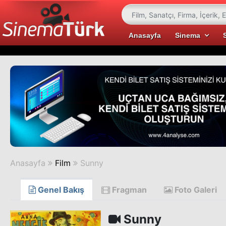
Anasayfa
Sinema
Anasayfa
Film
Sunny
Genel Bakış
Fragman
Foto Galeri
Sunny