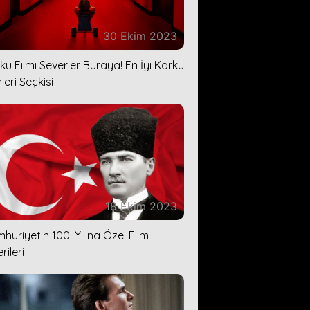
30 Ekim 2023
ku Filmi Severler Buraya! En İyi Korku
leri Seçkisi
18 Ekim 2023
huriyetin 100. Yılına Özel Film
rileri