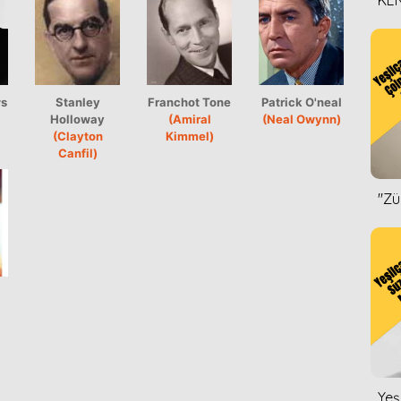
KEN
DİZ
ws
Stanley
Franchot Tone
Patrick O'neal
Holloway
(Amiral
(Neal Owynn)
(Clayton
Kimmel)
Canfil)
''Z
Yeş