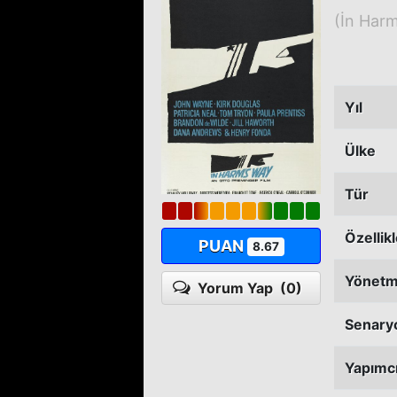
(İn Har
Yıl
Ülke
Tür
Özellik
PUAN
8.67
Yönet
Yorum Yap
(0)
Senary
Yapımc