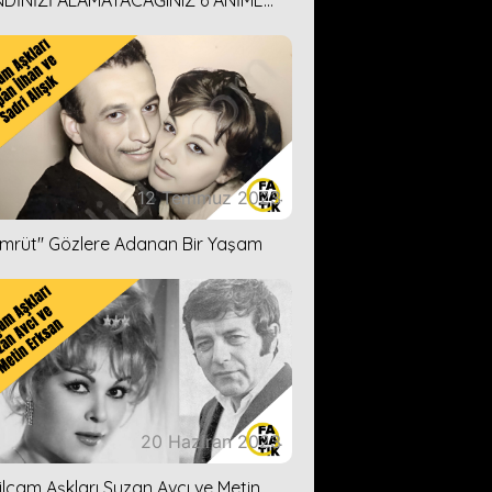
DİNİZİ ALAMAYACAĞINIZ 6 ANİME
İ ÖNERİMİZ
12 Temmuz 2023
ümrüt'' Gözlere Adanan Bir Yaşam
20 Haziran 2023
ilçam Aşkları Suzan Avcı ve Metin