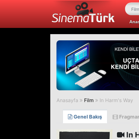
Ana
Anasayfa
Film
In Harm's Way
Genel Bakış
Fragma
In 