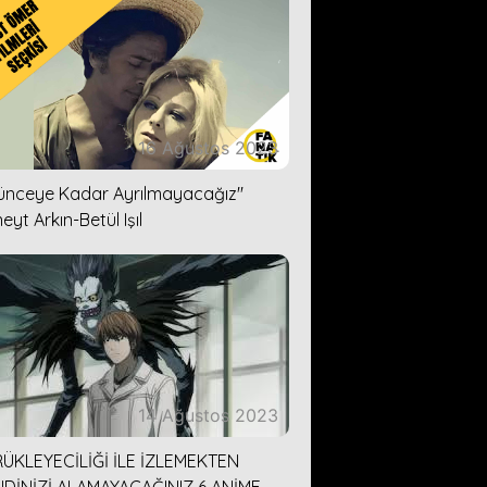
16 Ağustos 2023
lünceye Kadar Ayrılmayacağız''
eyt Arkın-Betül Işıl
14 Ağustos 2023
ÜKLEYECİLİĞİ İLE İZLEMEKTEN