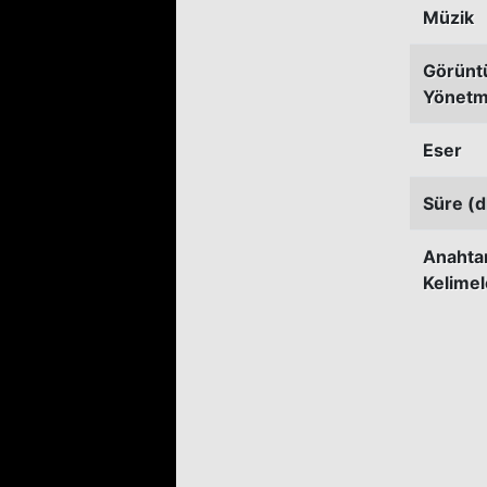
Müzik
Görünt
Yönetm
Eser
Süre (d
Anahta
Kelimel