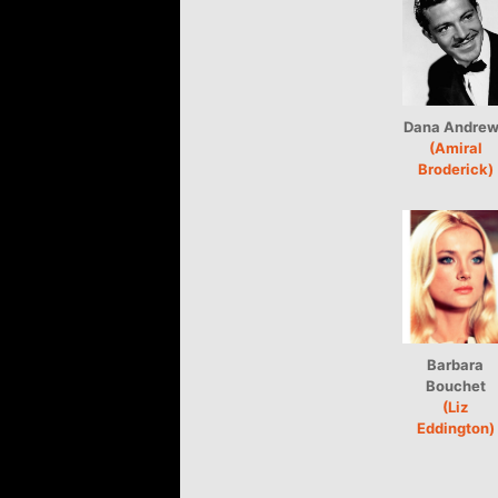
Dana Andre
(Amiral
Broderick)
Barbara
Bouchet
(Liz
Eddington)