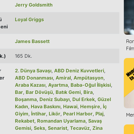
Jerry Goldsmith
ü
Loyal Griggs
eni
James Bassett
Rom
Film
k.)
165 Dk.
r
2. Dünya Savaşı
,
ABD Deniz Kuvvetleri
,
er
ABD Donanması
,
Amiral
,
Ampütasyon
,
Araba Kazası
,
Ayartma
,
Baba-Oğul İlişkisi
,
Bar
,
Bar Dövüşü
,
Batık Gemi
,
Bira
,
Boşanma
,
Deniz Subayı
,
Dul Erkek
,
Güzel
Kadın
,
Hava Baskını
,
Hawai
,
Hemşire
,
İç
Giyim
,
İntihar
,
Likör
,
Pearl Harbor
,
Plaj
,
Mem
Rekabet
,
Romandan Uyarlama
,
Savaş
Gemisi
,
Seks
,
Senarist
,
Tecavüz
,
Zina