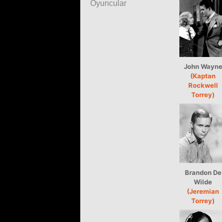
Oyuncular
John Wayn
(Kaptan
Rockwell
Torrey)
Brandon De
Wilde
(Jeremian
Torrey)