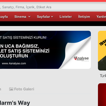
sayfa
Sinema
Sayfalar
Listeler
İletişim
Yardı
Tür
n
Foto Galeri
Harm's Way