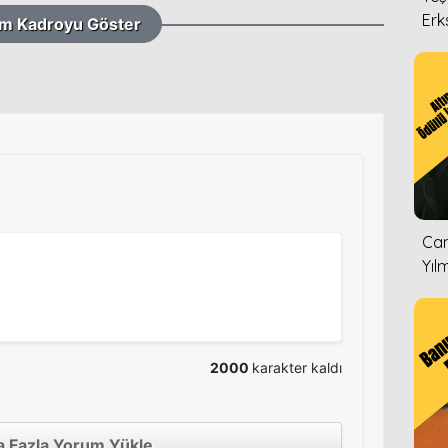
Erk
m Kadroyu Göster
Can
Yıl
2000
karakter kaldı
 Fazla Yorum Yükle