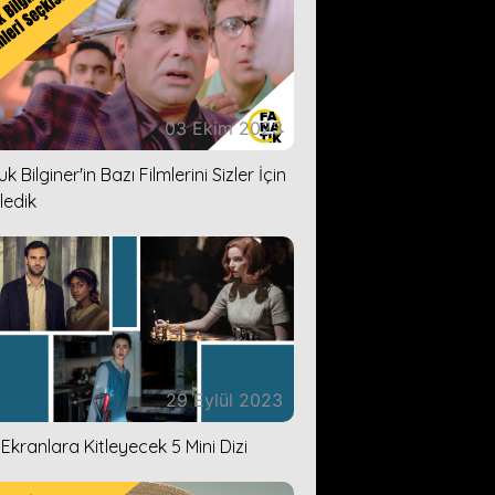
03 Ekim 2023
k Bilginer'in Bazı Filmlerini Sizler İçin
ledik
29 Eylül 2023
i Ekranlara Kitleyecek 5 Mini Dizi