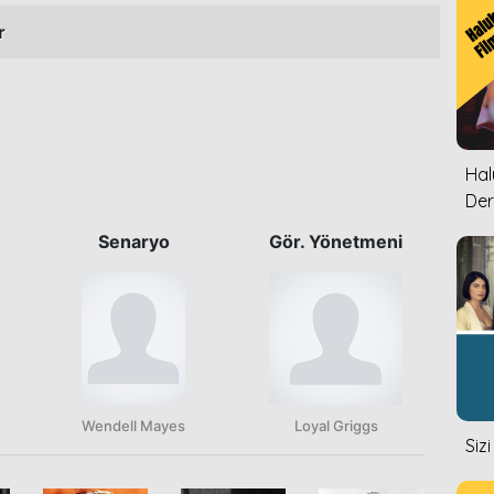
r
Halu
Der
Senaryo
Gör. Yönetmeni
Wendell Mayes
Loyal Griggs
Siz