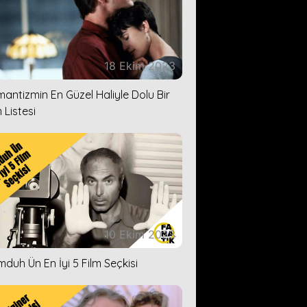
18 Ekim 2023
antizmin En Güzel Haliyle Dolu Bir
 Listesi
10 Ekim 2023
duh Ün En İyi 5 Film Seçkisi