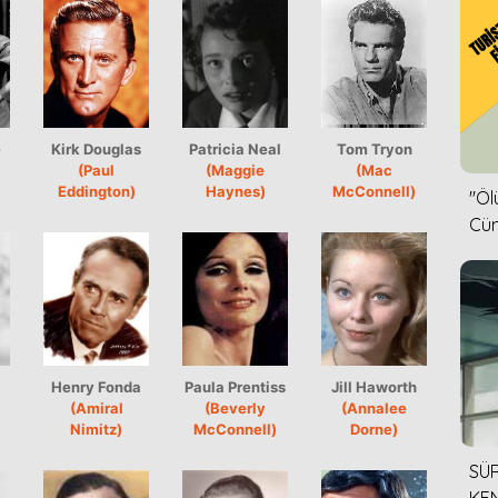
e
Kirk Douglas
Patricia Neal
Tom Tryon
(Paul
(Maggie
(Mac
Eddington)
Haynes)
McConnell)
''Ö
Cün
Henry Fonda
Paula Prentiss
Jill Haworth
(Amiral
(Beverly
(Annalee
Nimitz)
McConnell)
Dorne)
SÜR