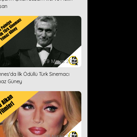
san
29 Mayıs 2023
nes'da İlk Ödüllü Türk Sinemacı
maz Güney
18 Nisan 2023