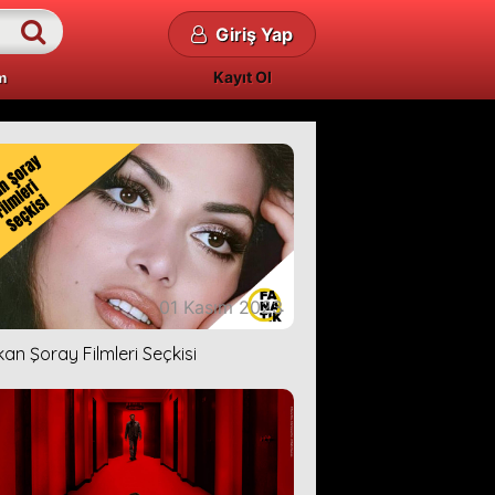
Giriş Yap
Kayıt Ol
m
01 Kasım 2023
kan Şoray Filmleri Seçkisi