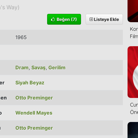
m's Way)
Beğen
(7)
Listeye Ekle
Kor
Film
1965
Dram
,
Savaş
,
Gerilim
ler
Siyah Beyaz
men
Otto Preminger
Cum
Öne
o
Wendell Mayes
ı
Otto Preminger