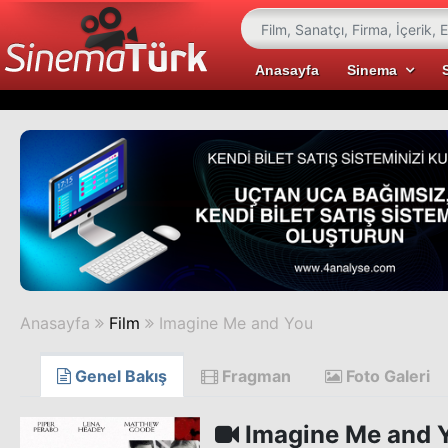
Anasayfa
Sinema
Anasayfa
Film
Imagine Me and You
Genel Bakış
Fragman
Foto Galeri
Imagine Me and 