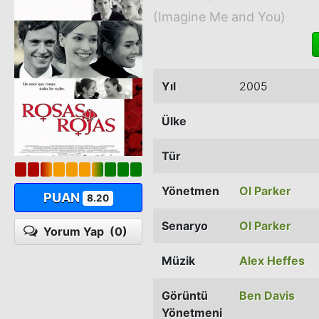
(Imagine Me and You)
Yıl
2005
Ülke
Tür
Yönetmen
Ol Parker
PUAN
8.20
Senaryo
Ol Parker
Yorum Yap
(0)
Müzik
Alex Heffes
Görüntü
Ben Davis
Yönetmeni