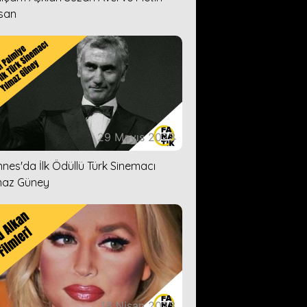
san
29 Mayıs 2023
nes'da İlk Ödüllü Türk Sinemacı
maz Güney
18 Nisan 2023