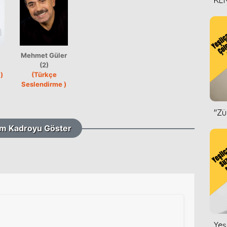
KEN
DİZ
Mehmet Güler
(2)
)
(Türkçe
Seslendirme )
''Z
m Kadroyu Göster
Yeş