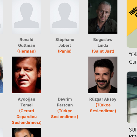
Ronald
Stéphane
Boguslaw
Guttman
Jobert
Linda
(Herman)
(Panis)
(Saint Just)
''Ö
Cün
Aydoğan
Devrim
Rüzgar Aksoy
Temel
Parscan
(Türkçe
(Gerard
(Türkçe
Seslendirme)
Depardieu
Seslendirme )
Seslendirmesi)
SÜR