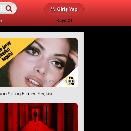
Giriş Yap
Kayıt Ol
m
01 Kasım 2023
kan Şoray Filmleri Seçkisi