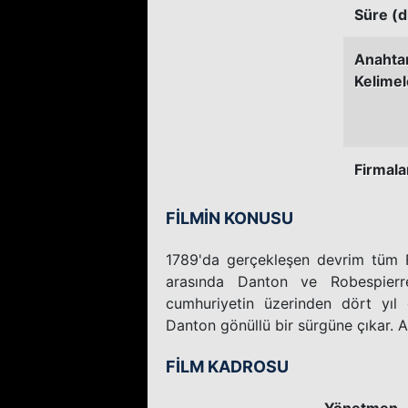
Süre (d
Anahta
Kelimel
Firmala
FİLMİN KONUSU
1789'da gerçekleşen devrim tüm Fr
arasında Danton ve Robespierre 
cumhuriyetin üzerinden dört yıl
Danton gönüllü bir sürgüne çıkar. A
FİLM KADROSU
Yönetmen