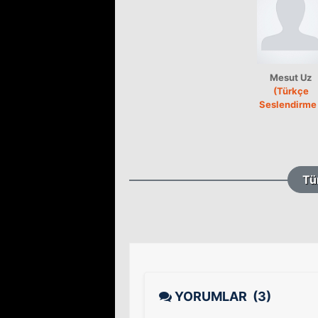
Mesut Uz
(Türkçe
Seslendirme 
Tü
YORUMLAR
(3)