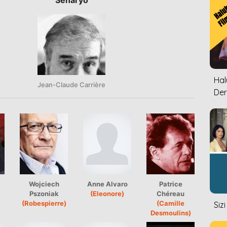
Halu
Jean-Claude Carrière
Der
Wojciech
Anne Alvaro
Patrice
Pszoniak
(Eleonore)
Chéreau
(Robespierre)
(Camille
Siz
Desmoulins)