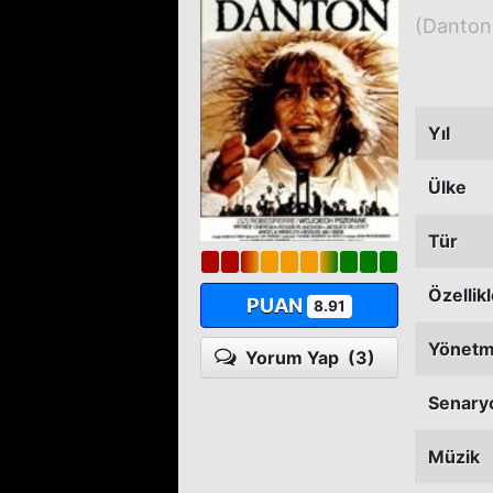
(Danton
Yıl
Ülke
Tür
Özellik
PUAN
8.91
Yönet
Yorum Yap
(3)
Senary
Müzik