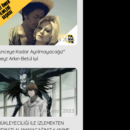
16 Ağustos 2023
lünceye Kadar Ayrılmayacağız''
eyt Arkın-Betül Işıl
14 Ağustos 2023
ÜKLEYECİLİĞİ İLE İZLEMEKTEN