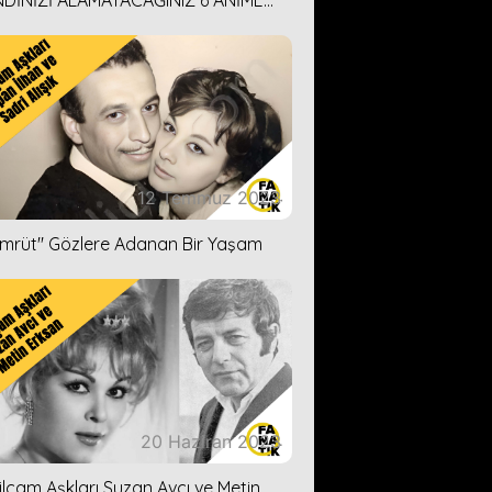
DİNİZİ ALAMAYACAĞINIZ 6 ANİME
İ ÖNERİMİZ
12 Temmuz 2023
ümrüt'' Gözlere Adanan Bir Yaşam
20 Haziran 2023
ilçam Aşkları Suzan Avcı ve Metin