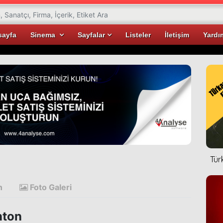
sayfa
Sinema
Sayfalar
Listeler
İletişim
Yardı
Tür
n
Foto Galeri
ton