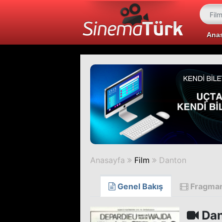
Ana
Anasayfa
Film
Danton
Genel Bakış
Fragma
Dan