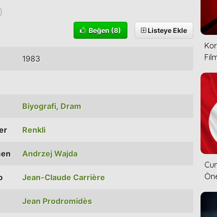
)
Beğen
(8)
Listeye Ekle
Kor
Film
1983
Biyografi
,
Dram
ler
Renkli
men
Andrzej Wajda
Cum
Öne
o
Jean-Claude Carrière
Jean Prodromidès