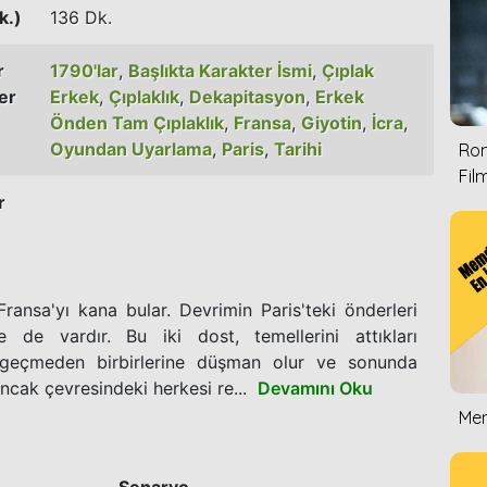
k.)
136 Dk.
r
1790'lar
,
Başlıkta Karakter İsmi
,
Çıplak
er
Erkek
,
Çıplaklık
,
Dekapitasyon
,
Erkek
Önden Tam Çıplaklık
,
Fransa
,
Giyotin
,
İcra
,
Oyundan Uyarlama
,
Paris
,
Tarihi
Rom
Film
r
ansa'yı kana bular. Devrimin Paris'teki önderleri
de vardır. Bu iki dost, temellerini attıkları
 geçmeden birbirlerine düşman olur ve sonunda
ncak çevresindeki herkesi re...
Devamını Oku
Mem
Senaryo