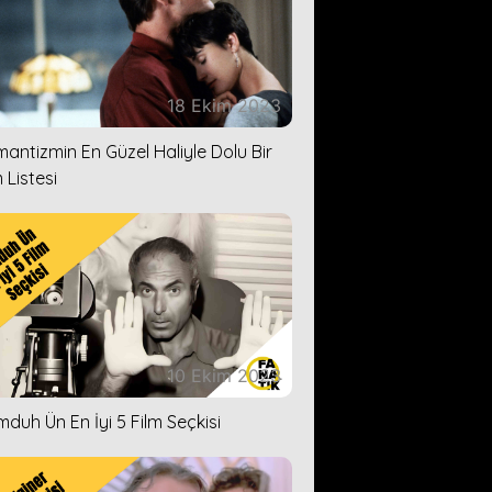
18 Ekim 2023
antizmin En Güzel Haliyle Dolu Bir
 Listesi
10 Ekim 2023
duh Ün En İyi 5 Film Seçkisi