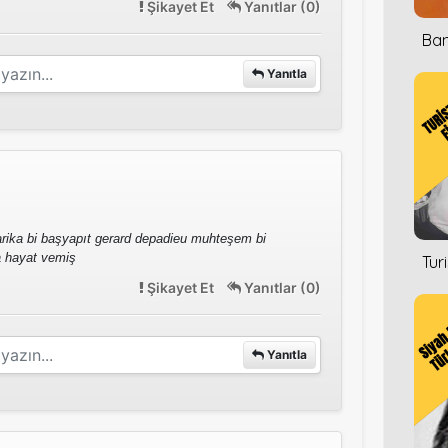
Şikayet Et
Yanıtlar (0)
Ban
Yanıtla
harika bi başyapıt gerard depadieu muhteşem bi
a hayat vemiş
Tur
Şikayet Et
Yanıtlar (0)
Yanıtla