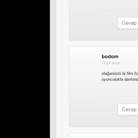
bodom
17 yıl önce
olağanüstü bi film 
oyunculukla danton