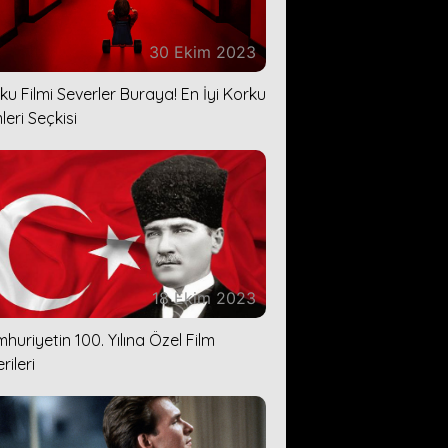
30 Ekim 2023
ku Filmi Severler Buraya! En İyi Korku
leri Seçkisi
18 Ekim 2023
huriyetin 100. Yılına Özel Film
rileri