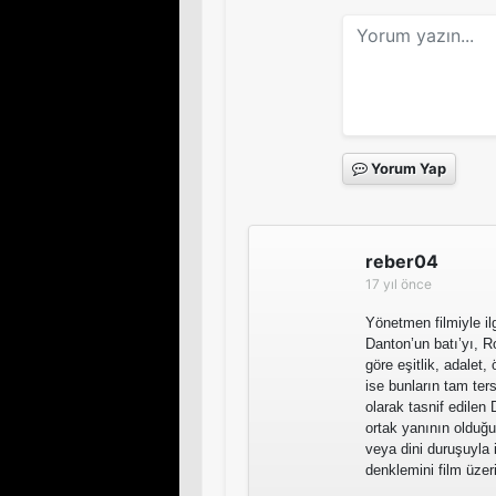
Yorum Yap
reber04
17 yıl önce
Yönetmen filmiyle ilg
Danton’un batı’yı, R
göre eşitlik, adalet
ise bunların tam ters
olarak tasnif edilen
ortak yanının olduğ
veya dini duruşuyla i
denklemini film üzer