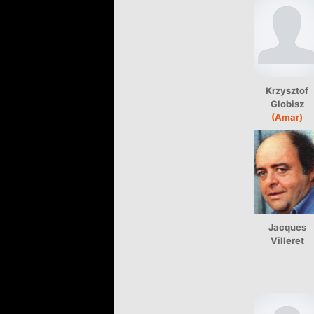
Krzysztof
Globisz
(Amar)
Jacques
Villeret