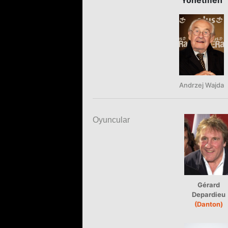
Andrzej Wajda
Oyuncular
Gérard
Depardieu
(Danton)