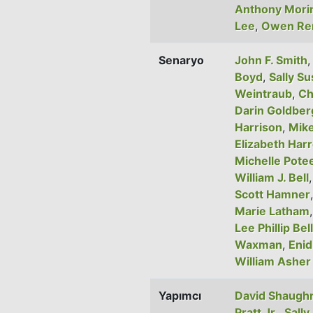
Anthony Mori
Lee
,
Owen Re
Senaryo
John F. Smith
Boyd
,
Sally S
Weintraub
,
Ch
Darin Goldber
Harrison
,
Mik
Elizabeth Har
Michelle Potee
William J. Bell
Scott Hamner
Marie Latham
Lee Phillip Bell
Waxman
,
Enid
William Asher 
Yapımcı
David Shaugh
Pratt Jr.
,
Sall