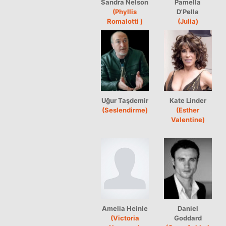
Sandra Nelson
Pamella
(Phyllis
D'Pella
Romalotti )
(Julia)
Uğur Taşdemir
Kate Linder
(Seslendirme)
(Esther
Valentine)
Amelia Heinle
Daniel
(Victoria
Goddard