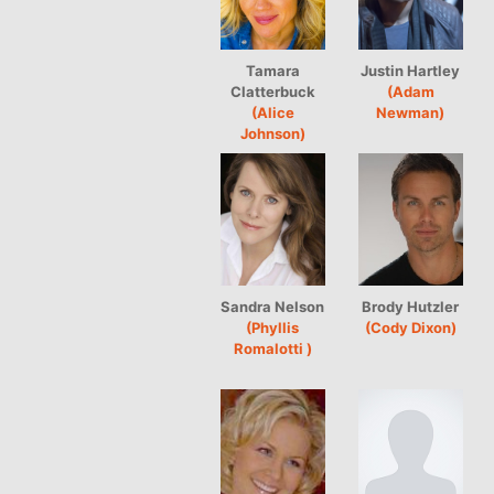
Tamara
Justin Hartley
Clatterbuck
(Adam
(Alice
Newman)
Johnson)
Sandra Nelson
Brody Hutzler
(Phyllis
(Cody Dixon)
Romalotti )