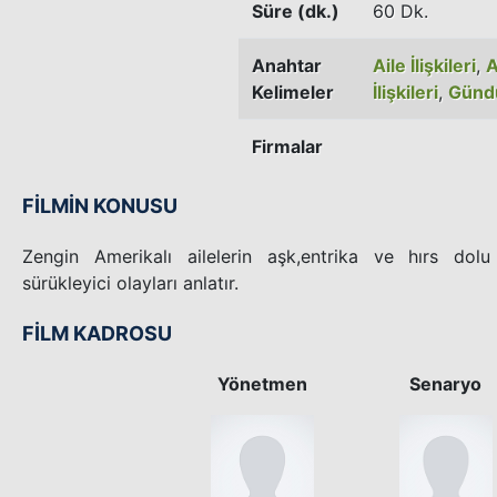
Süre (dk.)
60 Dk.
Anahtar
Aile İlişkileri
,
A
Kelimeler
İlişkileri
,
Günd
Firmalar
FİLMİN KONUSU
Zengin Amerikalı ailelerin aşk,entrika ve hırs dolu 
sürükleyici olayları anlatır.
FİLM KADROSU
Yönetmen
Senaryo