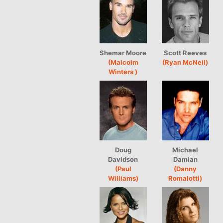
Shemar Moore
Scott Reeves
(Malcolm
(Ryan McNeil)
Winters )
Doug
Michael
Davidson
Damian
(Paul
(Danny
Williams)
Romalotti)