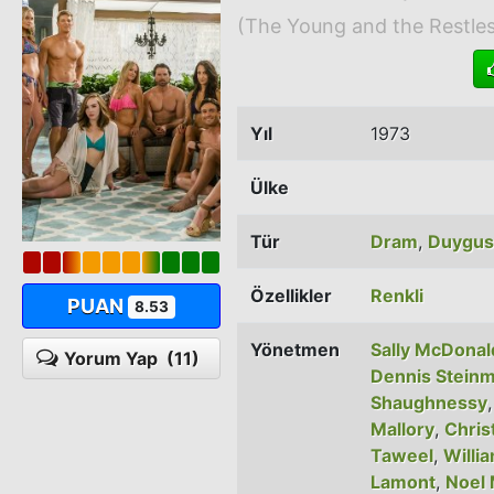
(The Young and the Restle
Yıl
1973
Ülke
Tür
Dram
,
Duygus
Özellikler
Renkli
PUAN
8.53
Yönetmen
Sally McDonal
Yorum Yap
(11)
Dennis Stein
Shaughnessy
Mallory
,
Chris
Taweel
,
Willia
Lamont
,
Noel