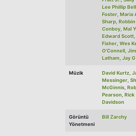
Lee Phillip Bell
Foster
,
Maria 
Sharp
,
Robbin 
Conboy
,
Mal 
Edward Scott
Fisher
,
Wes K
O'Connell
,
Ji
Latham
,
Jay G
Müzik
David Kurtz
,
J
Messinger
,
Sh
McGinnis
,
Rob
Pearson
,
Rick
Davidson
Görüntü
Bill Zarchy
Yönetmeni