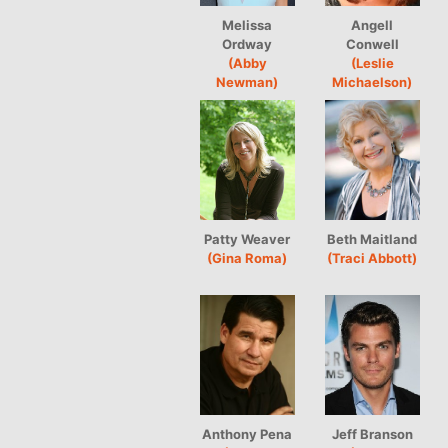
Melissa
Angell
Ordway
Conwell
(Abby
(Leslie
Newman)
Michaelson)
Patty Weaver
Beth Maitland
(Gina Roma)
(Traci Abbott)
Anthony Pena
Jeff Branson