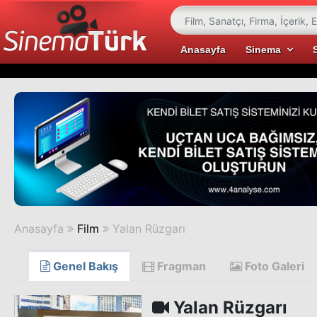
Anasayfa
Sinema
Anasayfa
Film
Yalan Rüzgarı
Genel Bakış
Fragman
Foto Galeri
Yalan Rüzgarı