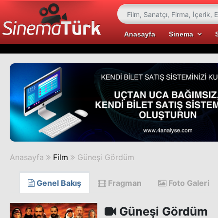
Anasayfa
Sinema
Anasayfa
Film
Güneşi Gördüm
Genel Bakış
Fragman
Foto Galeri
Güneşi Gördüm