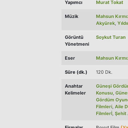
Yapımcı
Murat Tokat
Müzik
Mahsun Kırmız
Akyürek
,
Yıld
Görüntü
Soykut Turan
Yönetmeni
Eser
Mahsun Kırmız
Süre (dk.)
120 Dk.
Anahtar
Güneşi Görd
Kelimeler
Konusu
,
Güne
Gördüm Oyunc
Filmleri
,
Aile D
Filmlerİ
,
Şehit
Firmalar
Boyut Film
(Ya