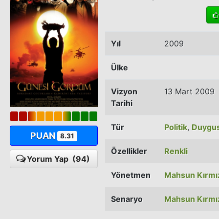
Yıl
2009
Ülke
Vizyon
13 Mart 2009
Tarihi
Tür
Politik
,
Duygus
PUAN
8.31
Özellikler
Renkli
Yorum Yap
(94)
Yönetmen
Mahsun Kırmız
Senaryo
Mahsun Kırmız