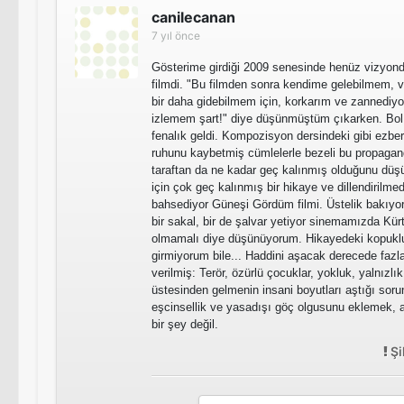
canilecanan
7 yıl önce
Gösterime girdiği 2009 senesinde henüz vizyonda 
filmdi. "Bu filmden sonra kendime gelebilmem, vi
bir daha gidebilmem için, korkarım ve zannediy
izlemem şart!" diye düşünmüştüm çıkarken. Bo
fenalık geldi. Kompozisyon dersindeki gibi ezbe
ruhunu kaybetmiş cümlelerle bezeli bu propaganda
taraftan da ne kadar geç kalınmış olduğunu dü
için çok geç kalınmış bir hikaye ve dillendirilm
bahsediyor Güneşi Gördüm filmi. Üstelik bakıyorum
bir sakal, bir de şalvar yetiyor sinemamızda Kür
olmamalı diye düşünüyorum. Hikayedeki kopukl
girmiyorum bile... Haddini aşacak derecede fazl
verilmiş: Terör, özürlü çocuklar, yokluk, yalnızlık
üstesinden gelmenin insani boyutları aştığı sorun
eşcinsellik ve yasadışı göç olgusunu eklemek, a
bir şey değil.
Şi