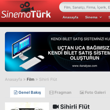
Anasayfa
Sinema
Anasayfa
Film
Sihirli Flüt
Genel Bakış
Fragman
Foto Galeri
Sihirli Flüt