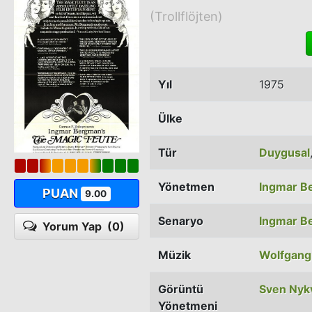
(Trollflöjten)
Yıl
1975
Ülke
Tür
Duygusal
Yönetmen
Ingmar B
PUAN
9.00
Senaryo
Ingmar B
Yorum Yap
(0)
Müzik
Wolfgang
Görüntü
Sven Nykv
Yönetmeni