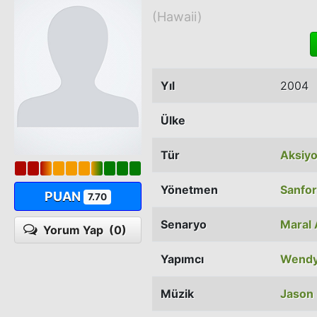
(Hawaii)
Yıl
2004
Ülke
Tür
Aksiy
Yönetmen
Sanfor
PUAN
7.70
Senaryo
Maral
Yorum Yap
(0)
Yapımcı
Wendy
Müzik
Jason 