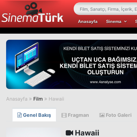
Anasayfa
Sinema
Anasayfa
Film
Hawaii
Genel Bakış
Fragman
Foto Galeri
Hawaii