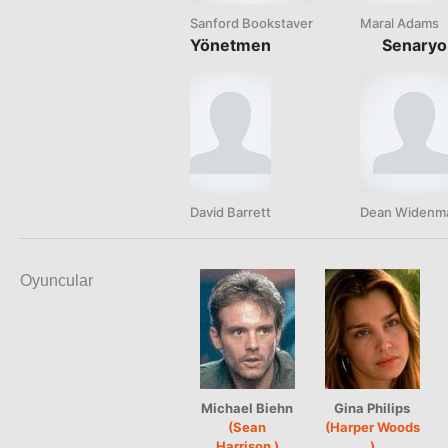
Sanford Bookstaver
Maral Adams
Yönetmen
Senaryo
David Barrett
Dean Widenm
Oyuncular
Michael Biehn
Gina Philips
(Sean
(Harper Woods
Harrison )
)