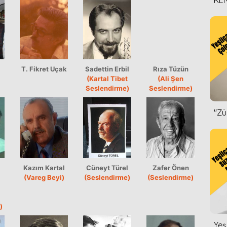
KEN
DİZ
T. Fikret Uçak
Sadettin Erbil
Rıza Tüzün
(Kartal Tibet
(Ali Şen
Seslendirme)
Seslendirme)
''Z
Kazım Kartal
Cüneyt Türel
Zafer Önen
(Vareg Beyi)
(Seslendirme)
(Seslendirme)
i
)
Yeş