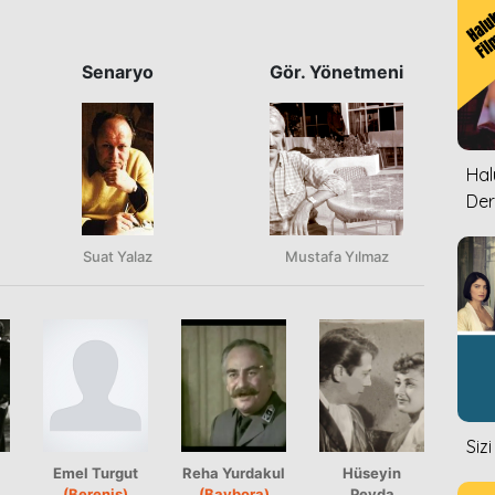
Senaryo
Gör. Yönetmeni
Halu
Der
Suat Yalaz
Mustafa Yılmaz
Siz
Emel Turgut
Reha Yurdakul
Hüseyin
(Berenis)
(Baybora)
Peyda