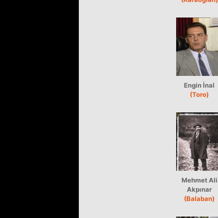
Engin İnal
(Toro)
Mehmet Ali
Akpınar
(Balaban)