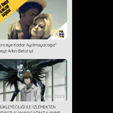
16 Ağustos 2023
lünceye Kadar Ayrılmayacağız''
eyt Arkın-Betül Işıl
14 Ağustos 2023
ÜKLEYECİLİĞİ İLE İZLEMEKTEN