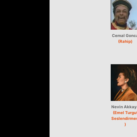
Cemal Gonc
(Rahip)
Nevin Akkay
(Emel Turgu
Seslendirme
)