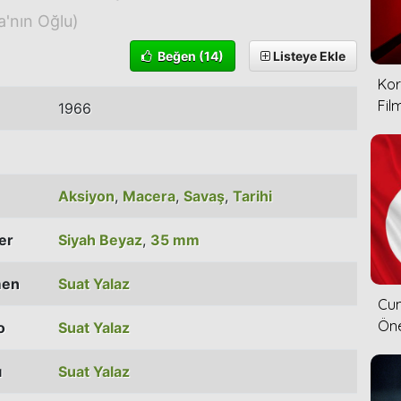
'nın Oğlu)
Beğen
(14)
Listeye Ekle
Kor
Film
1966
Aksiyon
,
Macera
,
Savaş
,
Tarihi
ler
Siyah Beyaz
,
35 mm
men
Suat Yalaz
Cum
Öne
o
Suat Yalaz
ı
Suat Yalaz