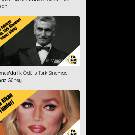
san
29 Mayıs 2023
nes'da İlk Ödüllü Türk Sinemacı
maz Güney
18 Nisan 2023