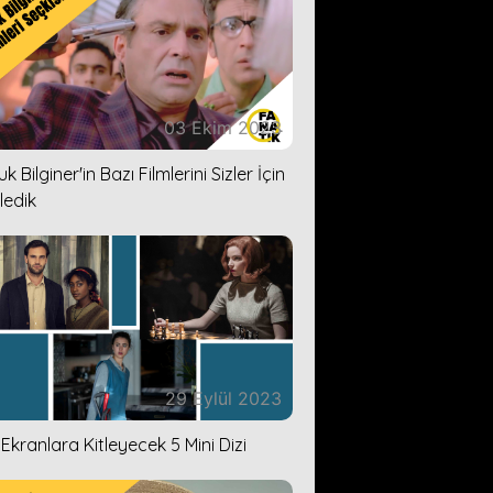
03 Ekim 2023
k Bilginer'in Bazı Filmlerini Sizler İçin
ledik
29 Eylül 2023
i Ekranlara Kitleyecek 5 Mini Dizi