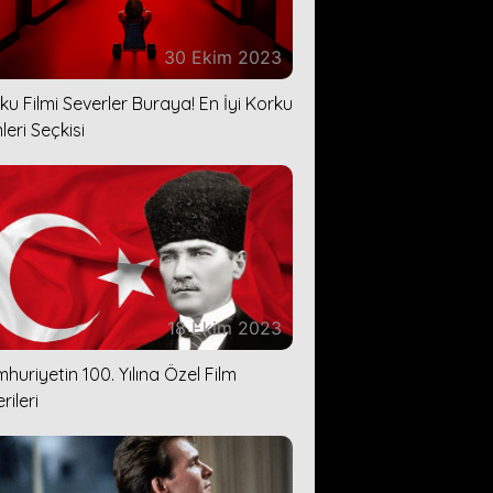
30 Ekim 2023
ku Filmi Severler Buraya! En İyi Korku
leri Seçkisi
18 Ekim 2023
huriyetin 100. Yılına Özel Film
rileri