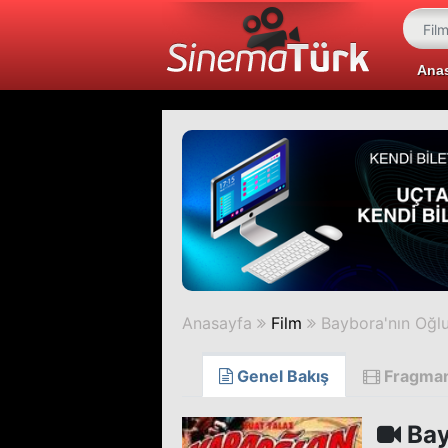
Ana
Anasayfa
Film
Baybora'nın Oğl
Genel Bakış
Fragma
Bay