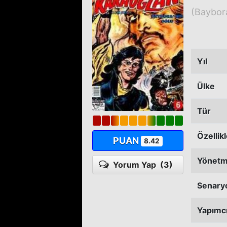
(Baybora
Yıl
Ülke
Tür
Özellik
PUAN
8.42
Yönet
Yorum Yap
(3)
Senary
Yapımc