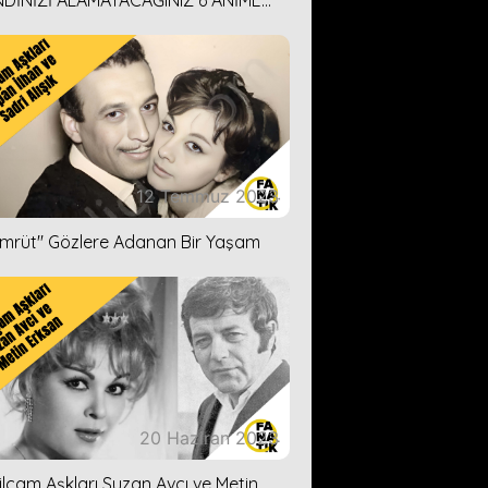
DİNİZİ ALAMAYACAĞINIZ 6 ANİME
İ ÖNERİMİZ
12 Temmuz 2023
ümrüt'' Gözlere Adanan Bir Yaşam
20 Haziran 2023
ilçam Aşkları Suzan Avcı ve Metin