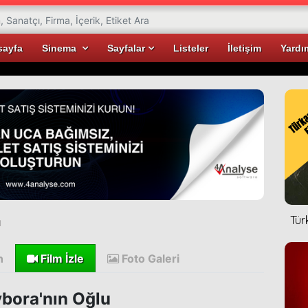
sayfa
Sinema
Sayfalar
Listeler
İletişim
Yardı
Tür
u
n
Film İzle
Foto Galeri
bora'nın Oğlu