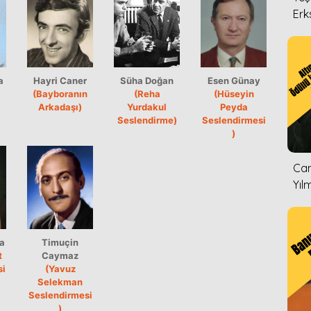
Erk
a
Hayri Caner
Süha Doğan
Esen Günay
(Bayboranın
(Reha
(Hüseyin
Arkadaşı)
Yurdakul
Peyda
Seslendirme)
Seslendirmesi
)
Can
Yıl
a
Timuçin
t
Caymaz
si
(Yavuz
Selekman
Seslendirmesi
)