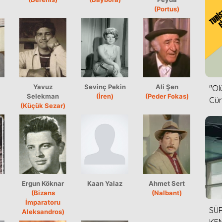
(Portus)
Yavuz
Sevinç Pekin
Ali Şen
''Ö
Selekman
(İren)
(Peder Fokas)
Cün
(Küçük Sezar)
Ergun Köknar
Kaan Yalaz
Ahmet Sert
(Bizans
(Nalbant)
İmparatoru
SÜR
Aleksandros)