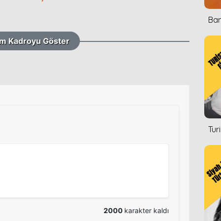
Ban
m Kadroyu Göster
Tur
2000
karakter kaldı