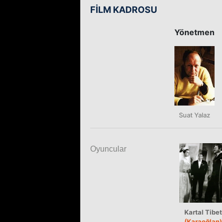
FİLM KADROSU
Yönetmen
Suat Yalaz
Oyuncular
Kartal Tibet
(Karaoğlan)