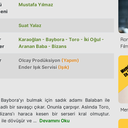
ü
Mustafa Yılmaz
eni
Suat Yalaz
r
Karaoğlan - Baybora - Toro - İki Oğul -
Rom
er
Aranan Baba - Bizans
Film
r
Olcay Prodüksiyon
(Yapım)
Ender Işık Servisi
(Işık)
 Baybora'yı bulmak için sadık adamı Balaban ile
adlı bir savaşçı çıkar. Onunla çarpışır. Aslında Toro,
Mem
izans'ı haraca kesen bir serseri kral olmuştur.
le dövüşür ve ...
Devamını Oku