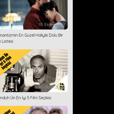
18 Ekim 2023
antizmin En Güzel Haliyle Dolu Bir
 Listesi
10 Ekim 2023
duh Ün En İyi 5 Film Seçkisi