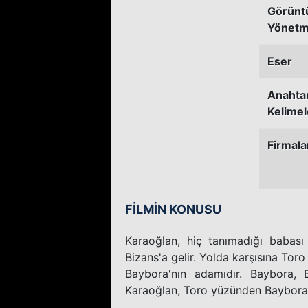
Görünt
Yönetm
Eser
Anahta
Kelimel
Firmala
FİLMİN KONUSU
Karaoğlan, hiç tanımadığı babası
Bizans'a gelir. Yolda karşısına Toro 
Baybora'nın adamıdır. Baybora, B
Karaoğlan, Toro yüzünden Baybora i