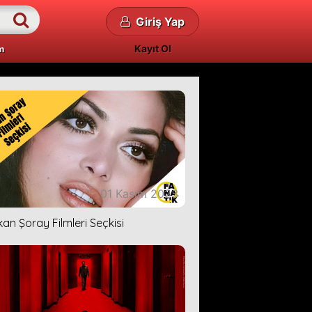
Giriş Yap
Kayıt Ol
m
01 Kasım 2023
kan Şoray Filmleri Seçkisi