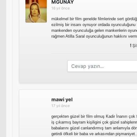
MGUNAY
16 yıl önce
mükelmel bir film genelde filmlerinde sert görd
ezilmiş bir insanı oynuyor ordada oyunculuğunu
mankenden oyunculuğa gelen mankenlerin oyu
rağmen Atilla Saral oyunculuğunun hakkını verm
Şi
mawi yel
17 yıl önce
gerçekten güzel bir film olmuş Kadir İnanırı ço
iş çıkarmış bayram kişiligini çok güzel sahiplen
babalarını güzel canlandırmış tam anlamıyla dö
getirdi öfkeli bir baba ve arkasından pişmaniyet..