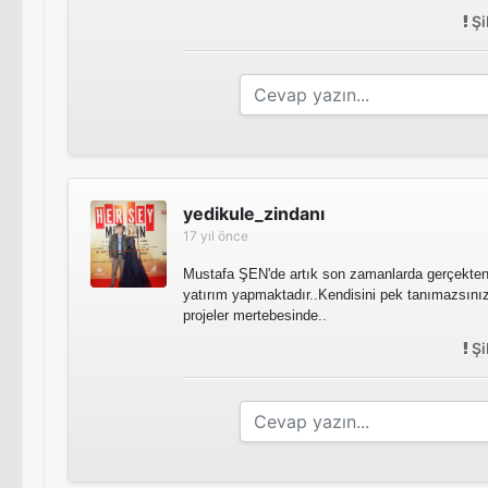
Şi
yedikule_zindanı
17 yıl önce
Mustafa ŞEN'de artık son zamanlarda gerçekten g
yatırım yapmaktadır..Kendisini pek tanımazsınız 
projeler mertebesinde..
Şi