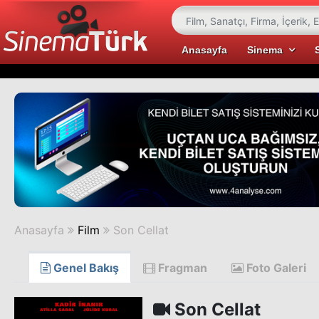
Anasayfa
Sinema
Anasayfa
Film
Son Cellat
Genel Bakış
Fragman
Foto Galeri
Son Cellat