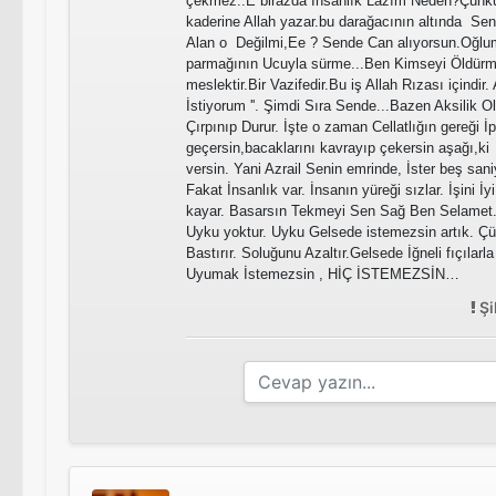
çekmez..E birazda İnsanlık Lazım Neden?Çünkü
kaderine Allah yazar.bu darağacının altında Sen
Alan o Değilmi,Ee ? Sende Can alıyorsun.Oğlum
parmağının Ucuyla sürme...Ben Kimseyi Öldürm
meslektir.Bir Vazifedir.Bu iş Allah Rızası içindir
İstiyorum ''. Şimdi Sıra Sende...Bazen Aksilik 
Çırpınıp Durur. İşte o zaman Cellatlığın gereği İp
geçersin,bacaklarını kavrayıp çekersin aşağı,
versin. Yani Azrail Senin emrinde, İster beş sani
Fakat İnsanlık var. İnsanın yüreği sızlar. İşini İ
kayar. Basarsın Tekmeyi Sen Sağ Ben Selamet. 
Uyku yoktur. Uyku Gelsede istemezsin artık. Ç
Bastırır. Soluğunu Azaltır.Gelsede İğneli fıçılarla
Uyumak İstemezsin , HİÇ İSTEMEZSİN…
Şi