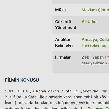
Müzik
Mazlum Çime
Görüntü
Ali Utku
Yönetmeni
Anahtar
Amasya
,
Cella
Kelimeler
Hesaplaşma
,
Firmalar
Zebil Yapım
(Y
Medyavizyon
FİLMİN KONUSU
SON CELLAT, ülkenin askeri cunta ile yönetildiği bir
Yusuf (Atilla Saral) ile cinayetle yargılanan cahil bir köy
İnanır) arasında kurulan dostluğun çerçevesinde karanl
acılarını, idam edenlerle idam edilenlerin d...
Devamını O