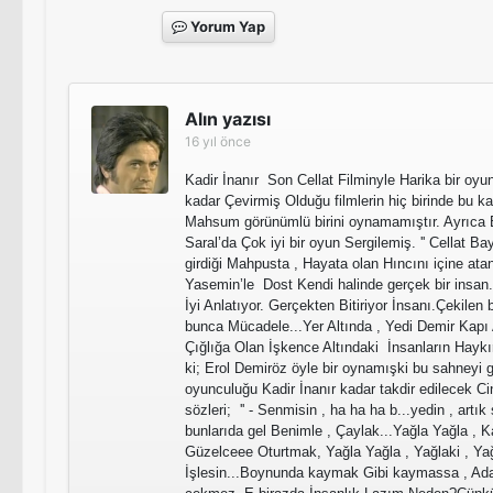
Yorum Yap
Alın yazısı
16 yıl önce
Kadir İnanır Son Cellat Filminyle Harika bir oyu
kadar Çevirmiş Olduğu filmlerin hiç birinde bu 
Mahsum görünümlü birini oynamamıştır. Ayrıca B
Saral’da Çok iyi bir oyun Sergilemiş. '' Cellat Ba
girdiği Mahpusta , Hayata olan Hıncını içine atan
Yasemin’le Dost Kendi halinde gerçek bir insan
İyi Anlatıyor. Gerçekten Bitiriyor İnsanı.Çekil
bunca Mücadele...Yer Altında , Yedi Demir Kapı 
Çığlığa Olan İşkence Altındaki İnsanların Haykır
ki; Erol Demiröz öyle bir oynamışki bu sahneyi g
oyunculuğu Kadir İnanır kadar takdir edilecek 
sözleri; '' - Senmisin , ha ha ha b...yedin , art
bunlarıda gel Benimle , Çaylak...Yağla Yağla , 
Güzelceee Oturtmak, Yağla Yağla , Yağlaki , Yağ
İşlesin...Boynunda kaymak Gibi kaymassa , Ad