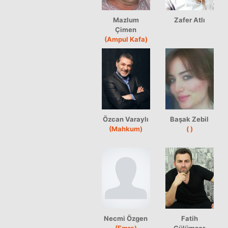
Mazlum
Zafer Atlı
Çimen
(Ampul Kafa)
Özcan Varaylı
Başak Zebil
(Mahkum)
( )
Necmi Özgen
Fatih
(Emre)
Gülümser