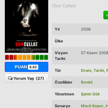
(Son Cellat)
Yıl
2008
Ülke
Vizyon
07 Kasım 200
Tarihi
PUAN
8.62
Tür
Dram
,
Tarihi
,
P
Yorum Yap
(27)
Özellikler
Renkli
Yönetmen
Şahin Gök
Senaryo
Macit Koper
,
H