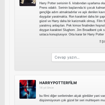
Harry Potter serisinin 6. kitabından uyarlama ol
Prens odaklı. Serinin başlarında ki çocuk kahra
gençliğe adım atmaktadırlar ve aşk denilen kav
duygular yaratmakta. Ron karakteri daha bir şap
güzel ve Harry daha bir karizmatik olmuş. Film fin
yaratmış anlaşılan. Pek kimse finalinden hoşnu
doygun karakteri Slughorn. Jim Broadbent çok se
ustaca konuşturuyor. Orta karar bir Harry Potter f
Şi
HARRYPOTTERFİLM
14 yıl önce
bu filmi diğer serilerinden alçak gördüler yani v
düşünmüyorum çok güzel bir seri muhteşem m