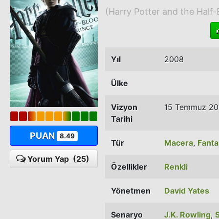
(Harry Potter and the Half-
Yıl
2008
Ülke
Vizyon
15 Temmuz 2
Tarihi
PUAN
8.49
Tür
Macera
,
Fanta
Yorum Yap
(25)
Özellikler
Renkli
Yönetmen
David Yates
Senaryo
J.K. Rowling
,