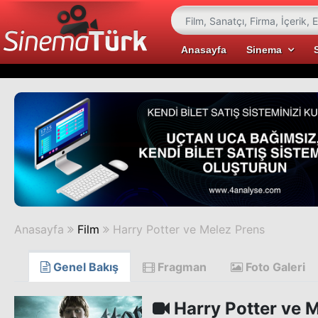
Anasayfa
Sinema
Anasayfa
Film
Harry Potter ve Melez Prens
Genel Bakış
Fragman
Foto Galeri
Harry Potter ve 