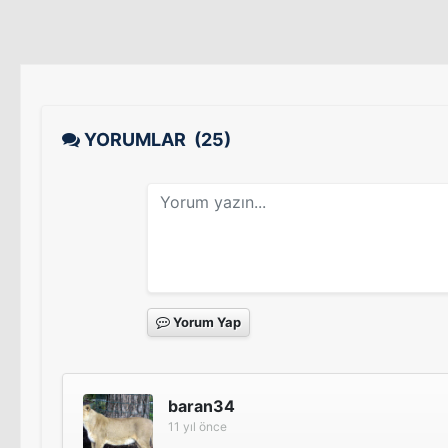
YORUMLAR
(25)
Yorum Yap
baran34
11 yıl önce