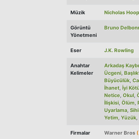
Müzik
Nicholas Hoo
Görüntü
Bruno Delbon
Yönetmeni
Eser
J.K. Rowling
Anahtar
Arkadaş Kaybı
Kelimeler
Ücgeni
,
Başlık
Büyücülük
,
Ca
İhanet
,
İyi Köt
Netice
,
Okul
,
İlişkisi
,
Ölüm
,
Uyarlama
,
Sihi
Yetim
,
Yüzük
,
Firmalar
Warner Bros
(