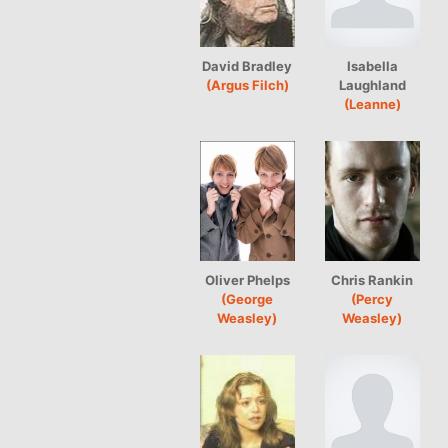
David Bradley
Isabella
(Argus Filch)
Laughland
(Leanne)
Oliver Phelps
Chris Rankin
(George
(Percy
Weasley)
Weasley)