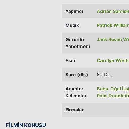
Yapımcı
Adrian Samis
Müzik
Patrick Willia
Görüntü
Jack Swain
,
Wi
Yönetmeni
Eser
Carolyn West
Süre (dk.)
60 Dk.
Anahtar
Baba-Oğul İliş
Kelimeler
Polis Dedektifi
Firmalar
FİLMİN KONUSU