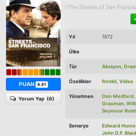
(The Streets of San Franci
Yıl
1972
Ülke
Tür
Aksiyon
,
Dra
Özellikler
Renkli
,
Video
PUAN
8.81
Yönetmen
Don Medford
Yorum Yap
(6)
Grauman
,
Wil
Seymour Robb
Senaryo
Edward Hume
John D.F. Blac