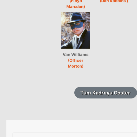
(Floyd
(Dan Robbins )
Marsden)
Van Williams
(Officer
Morton)
Tüm Kadroyu Göster