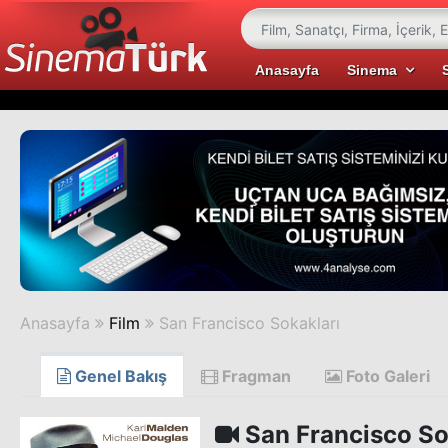
Anasayfa
Sinema
Anasayfa
Film
San Francisco Sokakları
Genel Bakış
Fragman
Foto Galeri
San Francisco So