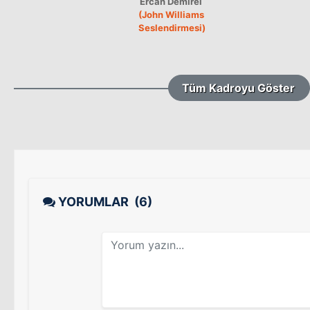
Ercan Demirel
(John Williams
Seslendirmesi)
Tüm Kadroyu Göster
YORUMLAR
(6)