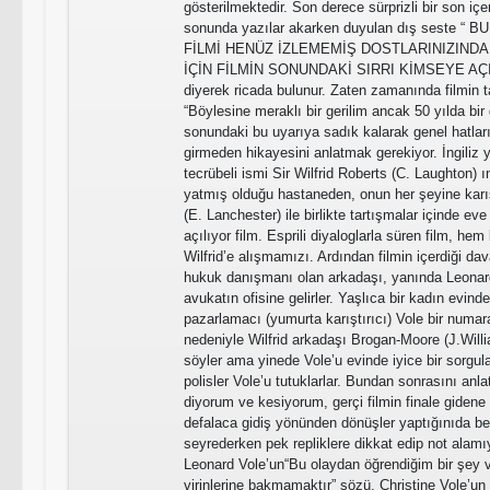
gösterilmektedir. Son derece sürprizli bir son i
sonunda yazılar akarken duyulan dış seste “ 
FİLMİ HENÜZ İZLEMEMİŞ DOSTLARINIZINDA
İÇİN FİLMİN SONUNDAKİ SIRRI KİMSEYE A
diyerek ricada bulunur. Zaten zamanında filmin t
“Böylesine meraklı bir gerilim ancak 50 yılda bir 
sonundaki bu uyarıya sadık kalarak genel hatlar
girmeden hikayesini anlatmak gerekiyor. İngiliz 
tecrübeli ismi Sir Wilfrid Roberts (C. Laughton) ı
yatmış olduğu hastaneden, onun her şeyine karı
(E. Lanchester) ile birlikte tartışmalar içinde eve
açılıyor film. Esprili diyaloglarla süren film, hem
Wilfrid’e alışmamızı. Ardından filmin içerdiği dav
hukuk danışmanı olan arkadaşı, yanında Leonard 
avukatın ofisine gelirler. Yaşlıca bir kadın evin
pazarlamacı (yumurta karıştırıcı) Vole bir numara
nedeniyle Wilfrid arkadaşı Brogan-Moore (J.Wil
söyler ama yinede Vole’u evinde iyice bir sorgular
polisler Vole’u tutuklarlar. Bundan sonrasını anla
diyorum ve kesiyorum, gerçi filmin finale gidene 
defalaca gidiş yönünden dönüşler yaptığınıda b
seyrederken pek repliklere dikkat edip not alam
Leonard Vole’un“Bu olaydan öğrendiğim bir şey 
virinlerine bakmamaktır” sözü. Christine Vole’un 