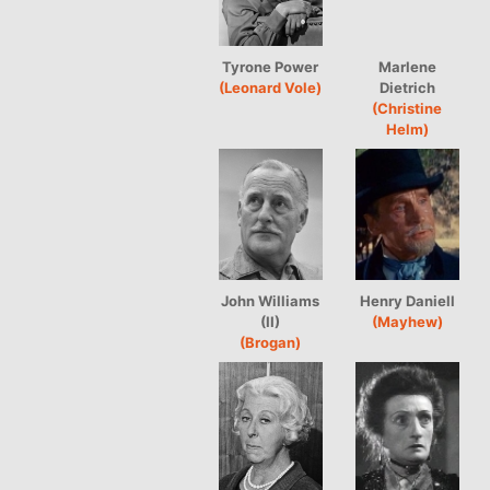
Tyrone Power
Marlene
(Leonard Vole)
Dietrich
(Christine
Helm)
John Williams
Henry Daniell
(II)
(Mayhew)
(Brogan)