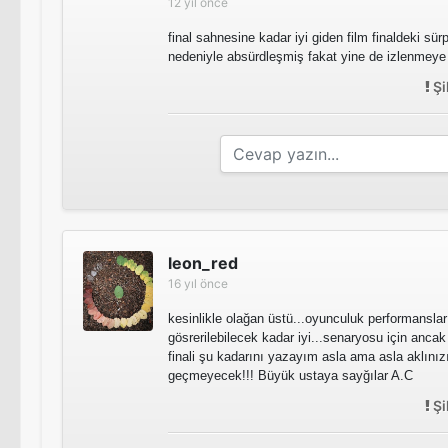
12 yıl önce
final sahnesine kadar iyi giden film finaldeki sürp
nedeniyle absürdleşmiş fakat yine de izlenmeye 
Şi
leon_red
16 yıl önce
kesinlikle olağan üstü...oyunculuk performanslar
gösrerilebilecek kadar iyi...senaryosu için ancak 
finali şu kadarını yazayım asla ama asla aklınız
geçmeyecek!!! Büyük ustaya sayğılar A.C
Şi