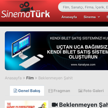
Anasayfa
Sinema
Anasayfa
Film
Beklenmeyen Şahit
Genel Bakış
Fragman
Foto Galeri
Beklenmeyen Şah