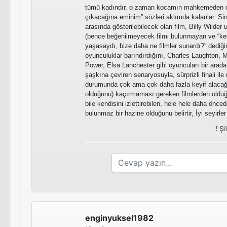
tümü kadındır, o zaman kocamın mahkemeden o
çıkacağına eminim” sözleri aklımda kalanlar. Sine
arasında gösterilebilecek olan film, Billy Wilder
(bence beğenilmeyecek filmi bulunmayan ve “keş
yaşasaydı, bize daha ne filmler sunardı?” dediğ
oyunculuklar barındırdığını, Charles Laughton, M
Power, Elsa Lanchester gibi oyuncuları bir arada 
şaşkına çeviren senaryosuyla, sürprizli finali il
durumunda çok ama çok daha fazla keyif alacağı
olduğunu) kaçırmaması gereken filmlerden olduğu
bile kendisini izlettirebilen, hele hele daha ön
bulunmaz bir hazine olduğunu belirtir, İyi seyirle
Şi
enginyuksel1982