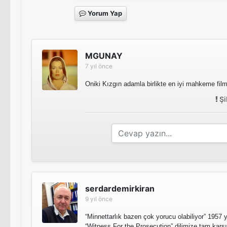
Yorum Yap
MGUNAY
7 yıl önce
Oniki Kızgın adamla birlikte en iyi mahkeme filmle
Şi
serdardemirkiran
9 yıl önce
“Minnettarlık bazen çok yorucu olabiliyor” 1957 y
“Witness For the Prosecution” dilimize tam karşıl