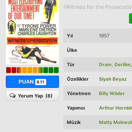
(Witness for the Prosecutio
Yıl
1957
Ülke
Tür
Dram
,
Gerilim
Özellikler
Siyah Beyaz
PUAN
8.11
Yönetmen
Billy Wilder
Yorum Yap
(6)
Yapımcı
Arthur Hornbl
Müzik
Matty Malnec