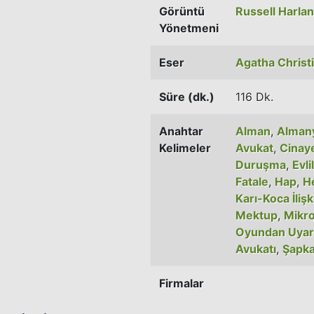
Görüntü
Russell Harlan
Yönetmeni
Eser
Agatha Christ
Süre (dk.)
116 Dk.
Anahtar
Alman
,
Alman
Kelimeler
Avukat
,
Cinay
Duruşma
,
Evli
Fatale
,
Hap
,
H
Karı-Koca İlişk
Mektup
,
Mikr
Oyundan Uyar
Avukatı
,
Şapk
Firmalar