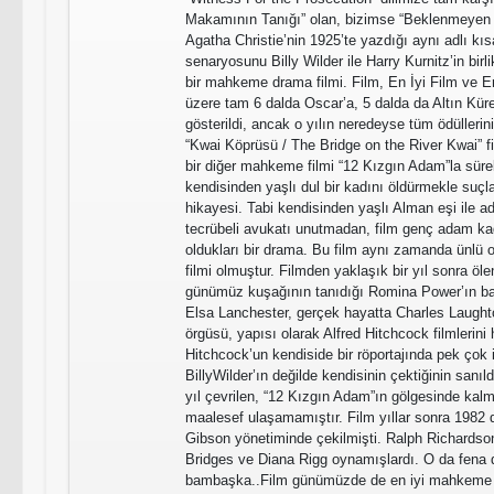
Makamının Tanığı” olan, bizimse “Beklenmeyen Ş
Agatha Christie’nin 1925’te yazdığı aynı adlı kı
senaryosunu Billy Wilder ile Harry Kurnitz’in birli
bir mahkeme drama filmi. Film, En İyi Film ve 
üzere tam 6 dalda Oscar’a, 5 dalda da Altın Kü
gösterildi, ancak o yılın neredeyse tüm ödüllerin
“Kwai Köprüsü / The Bridge on the River Kwai” fil
bir diğer mahkeme filmi “12 Kızgın Adam”la süre
kendisinden yaşlı dul bir kadını öldürmekle suç
hikayesi. Tabi kendisinden yaşlı Alman eşi ile 
tecrübeli avukatı unutmadan, film genç adam ka
oldukları bir drama. Bu film aynı zamanda ünlü
filmi olmuştur. Filmden yaklaşık bir yıl sonra ö
günümüz kuşağının tanıdığı Romina Power’ın ba
Elsa Lanchester, gerçek hayatta Charles Laughto
örgüsü, yapısı olarak Alfred Hitchcock filmlerini 
Hitchcock’un kendiside bir röportajında pek çok 
BillyWilder’ın değilde kendisinin çektiğinin sanıl
yıl çevrilen, “12 Kızgın Adam”ın gölgesinde kalm
maalesef ulaşamamıştır. Film yıllar sonra 1982 d
Gibson yönetiminde çekilmişti. Ralph Richardso
Bridges ve Diana Rigg oynamışlardı. O da fena de
bambaşka..Film günümüzde de en iyi mahkeme f