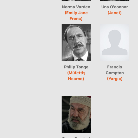
Norma Varden
Una O'connor
(Emily Jane
(Janet)
Frenc)
Philip Tonge
Francis
(Müfettiş
Compton
Hearne)
(Yargıç)