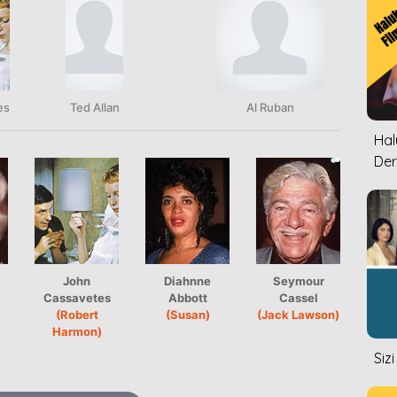
es
Ted Allan
Al Ruban
Halu
Der
John
Diahnne
Seymour
Cassavetes
Abbott
Cassel
(Robert
(Susan)
(Jack Lawson)
Harmon)
Siz