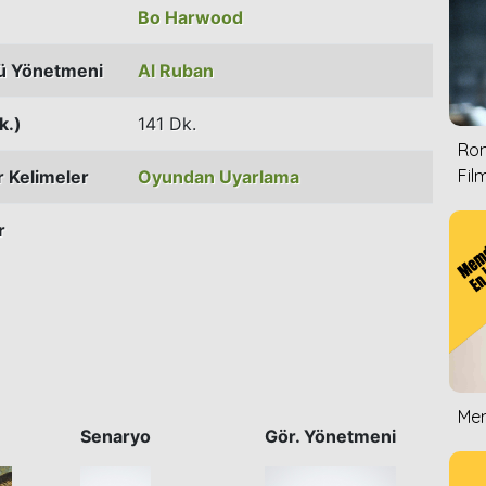
Bo Harwood
ü Yönetmeni
Al Ruban
k.)
141 Dk.
Rom
Film
 Kelimeler
Oyundan Uyarlama
r
Mem
Senaryo
Gör. Yönetmeni