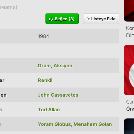
treams)
Beğen
(3)
Listeye Ekle
Kor
Film
1984
Dram
,
Aksiyon
ler
Renkli
men
John Cassavetes
Cum
Öne
o
Ted Allan
ı
Yoram Globus
,
Menahem Golan