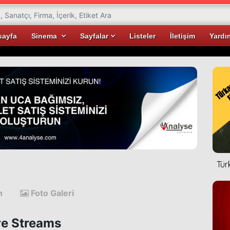
sayfa
Sinema
Sayfalar
Listeler
İletişim
Yardı
Tür
n
Foto Galeri
e Streams