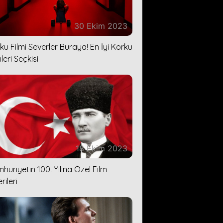
30 Ekim 2023
ku Filmi Severler Buraya! En İyi Korku
leri Seçkisi
18 Ekim 2023
huriyetin 100. Yılına Özel Film
rileri