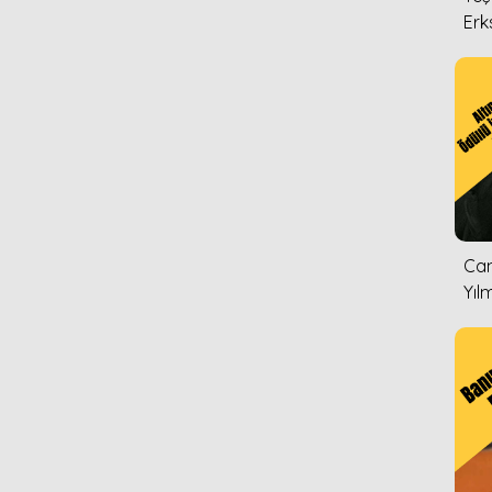
Erk
Can
Yıl