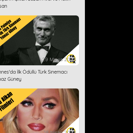
san
29 Mayıs 2023
nes'da İlk Ödüllü Türk Sinemacı
maz Güney
18 Nisan 2023