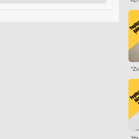
KEN
DİZ
''Z
Yeş