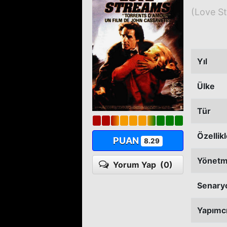
(Love S
Yıl
Ülke
Tür
Özellik
PUAN
8.29
Yönet
Yorum Yap
(0)
Senary
Yapımc