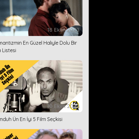
18 Ekim 2023
antizmin En Güzel Haliyle Dolu Bir
 Listesi
10 Ekim 2023
duh Ün En İyi 5 Film Seçkisi