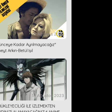
16 Ağustos 2023
lünceye Kadar Ayrılmayacağız''
eyt Arkın-Betül Işıl
14 Ağustos 2023
ÜKLEYECİLİĞİ İLE İZLEMEKTEN