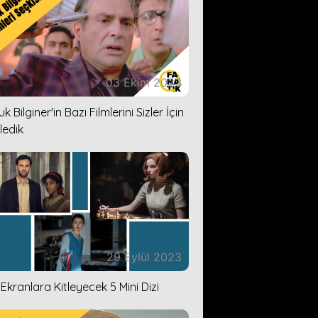
03 Ekim 2023
k Bilginer'in Bazı Filmlerini Sizler İçin
ledik
29 Eylül 2023
i Ekranlara Kitleyecek 5 Mini Dizi