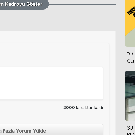
m Kadroyu Göster
''Ö
Cün
2000
karakter kaldı
SÜR
 Fazla Yorum Yükle