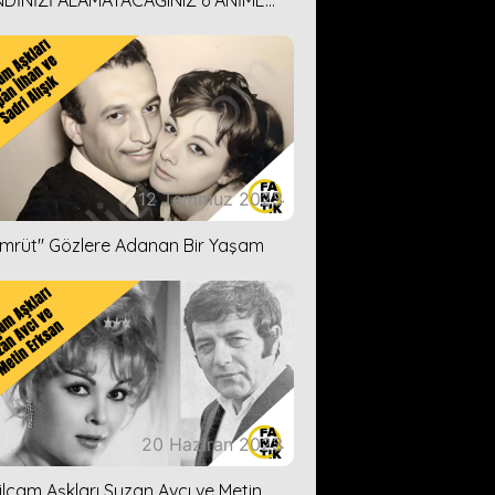
DİNİZİ ALAMAYACAĞINIZ 6 ANİME
İ ÖNERİMİZ
12 Temmuz 2023
ümrüt'' Gözlere Adanan Bir Yaşam
20 Haziran 2023
ilçam Aşkları Suzan Avcı ve Metin