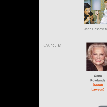
John Cassavet
Oyuncular
Gena
Rowlands
(Sarah
Lawson)