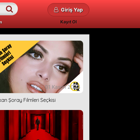
Giriş Yap
Kayıt Ol
m
01 Kasım 2023
kan Şoray Filmleri Seçkisi