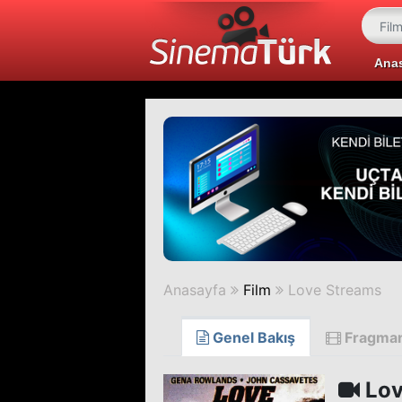
Ana
Anasayfa
Film
Love Streams
Genel Bakış
Fragma
Lov