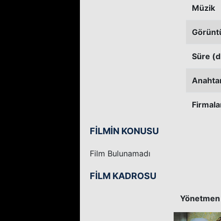
Müzik
Görünt
Süre (d
Anahtar
Firmala
FİLMİN KONUSU
Film Bulunamadı
FİLM KADROSU
Yönetmen