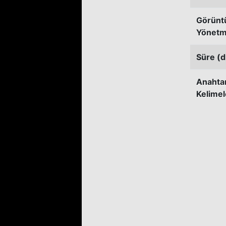
Görünt
Yönetm
Süre (d
Anahta
Kelimel