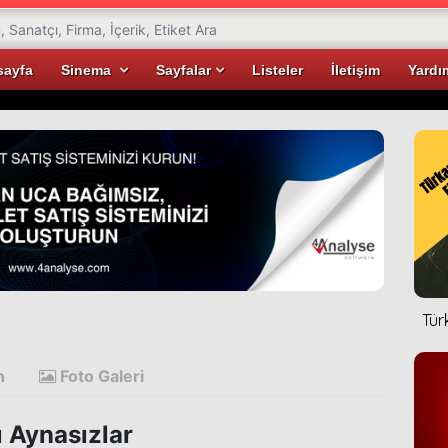
sayfa
Sinema
Sayfalar
Listeler
İletişim
Yardı
Tür
n
Foto Galeri
ı Aynasızlar