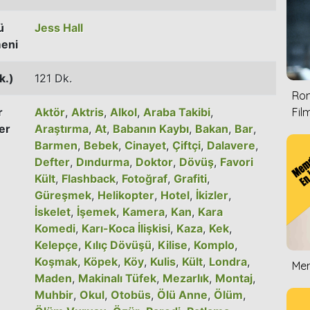
ü
Jess Hall
eni
k.)
121 Dk.
Rom
r
Aktör
,
Aktris
,
Alkol
,
Araba Takibi
,
Film
er
Araştırma
,
At
,
Babanın Kaybı
,
Bakan
,
Bar
,
Barmen
,
Bebek
,
Cinayet
,
Çiftçi
,
Dalavere
,
Defter
,
Dındurma
,
Doktor
,
Dövüş
,
Favori
Kült
,
Flashback
,
Fotoğraf
,
Grafiti
,
Güreşmek
,
Helikopter
,
Hotel
,
İkizler
,
İskelet
,
İşemek
,
Kamera
,
Kan
,
Kara
Komedi
,
Karı-Koca İlişkisi
,
Kaza
,
Kek
,
Kelepçe
,
Kılıç Dövüşü
,
Kilise
,
Komplo
,
Koşmak
,
Köpek
,
Köy
,
Kulis
,
Kült
,
Londra
,
Mem
Maden
,
Makinalı Tüfek
,
Mezarlık
,
Montaj
,
Muhbir
,
Okul
,
Otobüs
,
Ölü Anne
,
Ölüm
,