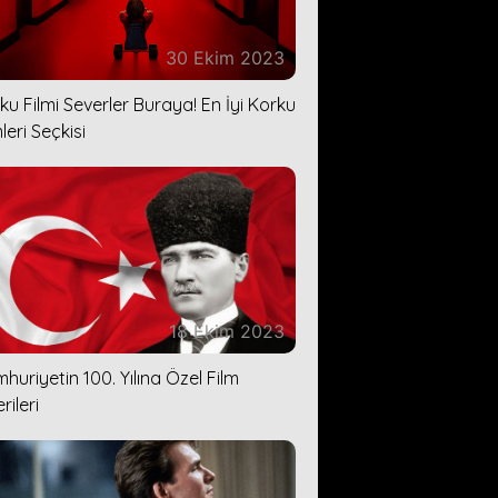
30 Ekim 2023
ku Filmi Severler Buraya! En İyi Korku
leri Seçkisi
18 Ekim 2023
huriyetin 100. Yılına Özel Film
rileri