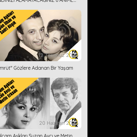
DİNİZİ ALAMAYACAĞINIZ 6 ANİME
İ ÖNERİMİZ
12 Temmuz 2023
ümrüt'' Gözlere Adanan Bir Yaşam
20 Haziran 2023
ilçam Aşkları Suzan Avcı ve Metin