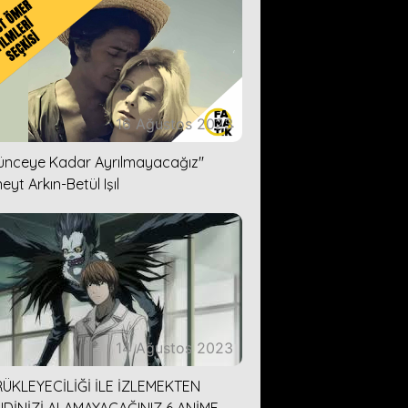
16 Ağustos 2023
lünceye Kadar Ayrılmayacağız''
eyt Arkın-Betül Işıl
14 Ağustos 2023
ÜKLEYECİLİĞİ İLE İZLEMEKTEN