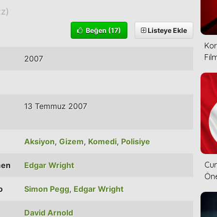
zz)
Beğen
(17)
Listeye Ekle
Kor
Film
2007
13 Temmuz 2007
Aksiyon
,
Gizem
,
Komedi
,
Polisiye
Cum
men
Edgar Wright
Öne
o
Simon Pegg
,
Edgar Wright
David Arnold