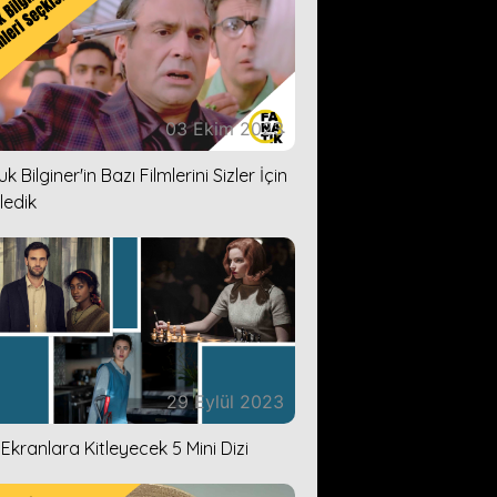
03 Ekim 2023
k Bilginer'in Bazı Filmlerini Sizler İçin
ledik
29 Eylül 2023
i Ekranlara Kitleyecek 5 Mini Dizi