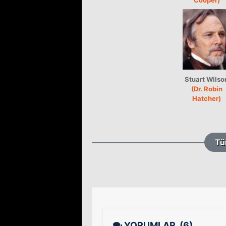
Stuart Wilso
(Dr. Robin
Hatcher)
Tü
YORUMLAR
(6)