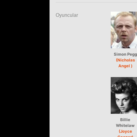
Oyuncular
Simon Pegg
(Nicholas
Angel )
Billie
Whitelaw
(Joyce
Cooper)