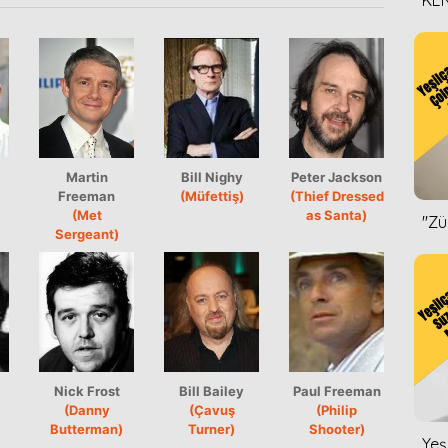
KEN
DİZ
Martin
Bill Nighy
Peter Jackson
Freeman
(Müfettiş)
(Thief Dressed
(Met
as Santa)
''Z
Sergeant)
Nick Frost
Bill Bailey
Paul Freeman
(Danny
(Çavuş
(Philip
Butterman)
Turner)
Shooter)
Yeş