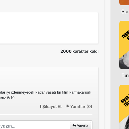
Ban
2000
karakter kaldı
Tur
ar iyi izlenmeyecek kadar vasati bir film karmakarışık
ınız 6/10
Şikayet Et
Yanıtlar (0)
Yanıtla