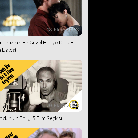
18 Ekim 2023
antizmin En Güzel Haliyle Dolu Bir
 Listesi
10 Ekim 2023
duh Ün En İyi 5 Film Seçkisi