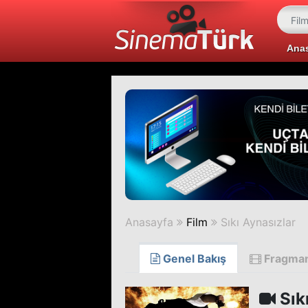
Ana
Anasayfa
Film
Sıkı Aynasızlar
Genel Bakış
Fragma
Sık