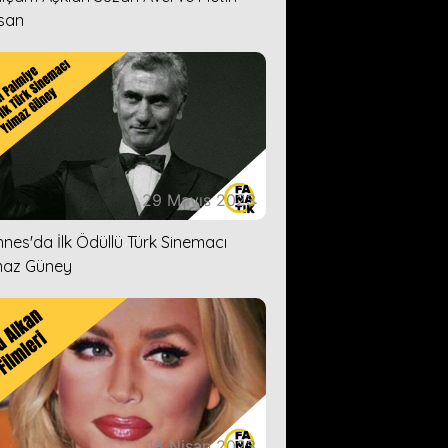
san
29 Mayıs 2023
nes'da İlk Ödüllü Türk Sinemacı
maz Güney
18 Nisan 2023