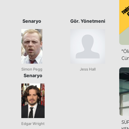
Senaryo
Gör. Yönetmeni
''Ö
Cün
Simon Pegg
Jess Hall
Senaryo
SÜR
Edgar Wright