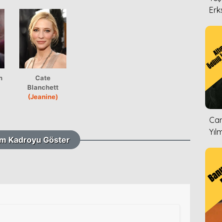
Erk
n
Cate
Blanchett
(Jeanine)
Can
Yıl
m Kadroyu Göster