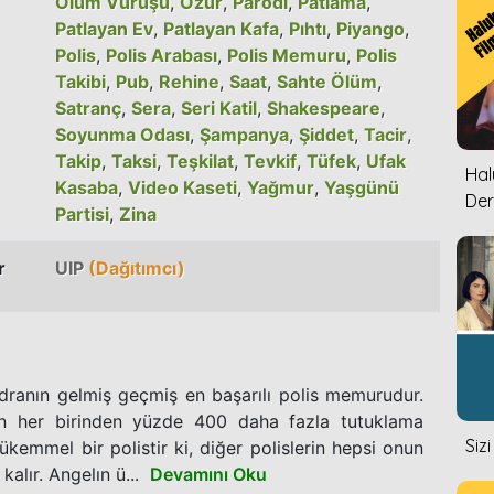
Ölüm Vuruşu
,
Özür
,
Parodi
,
Patlama
,
Patlayan Ev
,
Patlayan Kafa
,
Pıhtı
,
Piyango
,
Polis
,
Polis Arabası
,
Polis Memuru
,
Polis
Takibi
,
Pub
,
Rehine
,
Saat
,
Sahte Ölüm
,
Satranç
,
Sera
,
Seri Katil
,
Shakespeare
,
Soyunma Odası
,
Şampanya
,
Şiddet
,
Tacir
,
Takip
,
Taksi
,
Teşkilat
,
Tevkif
,
Tüfek
,
Ufak
Halu
Kasaba
,
Video Kaseti
,
Yağmur
,
Yaşgünü
Der
Partisi
,
Zina
r
UIP
(Dağıtımcı)
ranın gelmiş geçmiş en başarılı polis memurudur.
ın her birinden yüzde 400 daha fazla tutuklama
Siz
kemmel bir polistir ki, diğer polislerin hepsi onun
lır. Angelın ü...
Devamını Oku