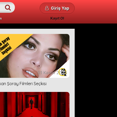
Giriş Yap
Kayıt Ol
m
01 Kasım 2023
kan Şoray Filmleri Seçkisi