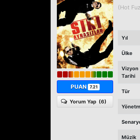
(Hot Fu
Yıl
Ülke
Vizyon
Tarihi
PUAN
7.21
Tür
Yorum Yap
(6)
Yönet
Senary
Müzik