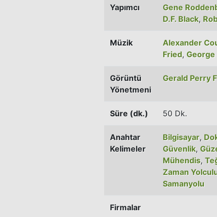
Yapımcı
Gene Rodden
D.F. Black
,
Rob
Müzik
Alexander Co
Fried
,
George
Görüntü
Gerald Perry 
Yönetmeni
Süre (dk.)
50 Dk.
Anahtar
Bilgisayar
,
Dok
Kelimeler
Güvenlik
,
Güze
Mühendis
,
Te
Zaman Yolcul
Samanyolu
Firmalar