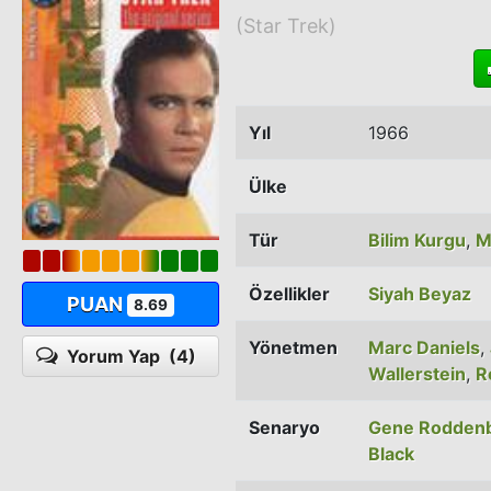
(Star Trek)
Yıl
1966
Ülke
Tür
Bilim Kurgu
,
M
Özellikler
Siyah Beyaz
PUAN
8.69
Yönetmen
Marc Daniels
,
Yorum Yap
(4)
Wallerstein
,
R
Senaryo
Gene Rodden
Black