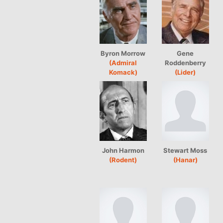
Byron Morrow
Gene
(Admiral
Roddenberry
Komack)
(Lider)
John Harmon
Stewart Moss
(Rodent)
(Hanar)