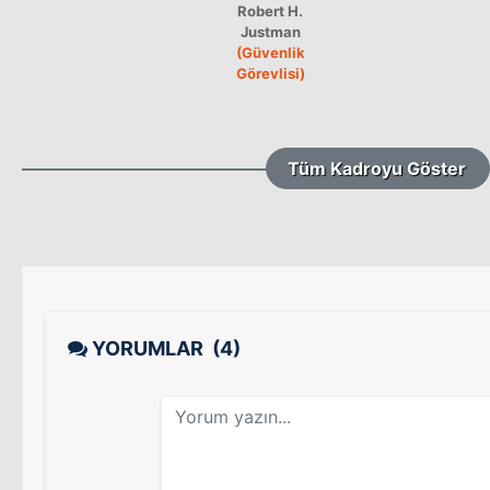
Robert H.
Justman
(Güvenlik
Görevlisi)
Tüm Kadroyu Göster
YORUMLAR
(4)