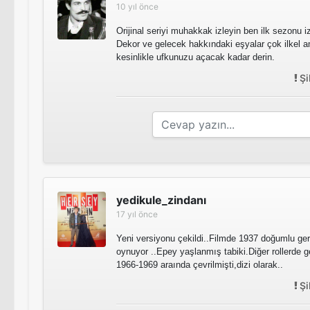
10 yıl önce
Orijinal seriyi muhakkak izleyin ben ilk sezonu 
Dekor ve gelecek hakkındaki eşyalar çok ilkel
kesinlikle ufkunuzu açacak kadar derin.
Şi
yedikule_zindanı
17 yıl önce
Yeni versiyonu çekildi..Filmde 1937 doğumlu ge
oynuyor ..Epey yaşlanmış tabiki.Diğer rollerde ge
1966-1969 araında çevrilmişti,dizi olarak..
Şi