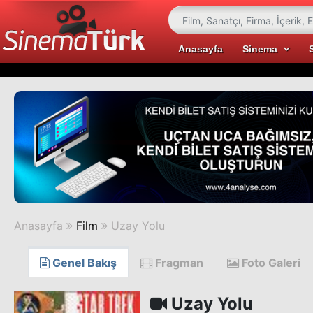
Anasayfa
Sinema
Anasayfa
Film
Uzay Yolu
Genel Bakış
Fragman
Foto Galeri
Uzay Yolu