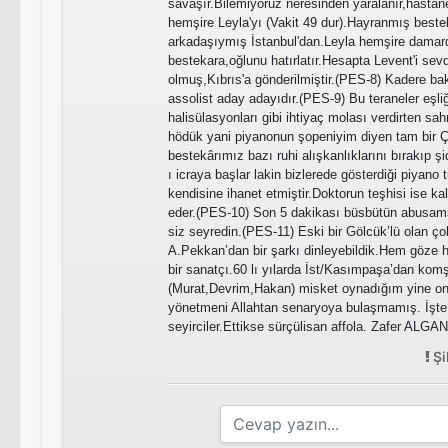
savaşır.Bilemiyoruz neresinden yaralanır,hastan
hemşire Leyla'yı (Vakit 49 dur).Hayranmış beste
arkadaşıymış İstanbul'dan.Leyla hemşire damard
bestekara,oğlunu hatırlatır.Hesapta Levent'i sev
olmuş,Kıbrıs'a gönderilmiştir.(PES-8) Kadere bak
assolist aday adayıdır.(PES-9) Bu teraneler eşli
halisülasyonları gibi ihtiyaç molası verdirten sa
hödük yani piyanonun şopeniyim diyen tam bir Ç
bestekârımız bazı ruhi alışkanlıklarını bırakıp şi
ı icraya başlar lakin bizlerede gösterdiği piyano
kendisine ihanet etmiştir.Doktorun teşhisi ise ka
eder.(PES-10) Son 5 dakikası büsbütün abusamsa
siz seyredin.(PES-11) Eski bir Gölcük’lü olan 
A.Pekkan’dan bir şarkı dinleyebildik.Hem göze 
bir sanatçı.60 lı yılarda İst/Kasımpaşa’dan kom
(Murat,Devrim,Hakan) misket oynadığım yine o
yönetmeni Allahtan senaryoya bulaşmamış. İşte
seyirciler.Ettikse sürçülisan affola. Zafer ALGAN
Şi