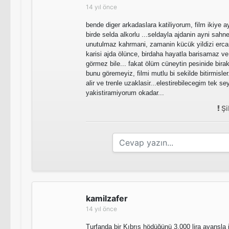
14 yıl önce
bende diger arkadaslara katiliyorum, film ikiye ayr
birde selda alkorlu ...seldayla ajdanin ayni sahned
unutulmaz kahrmani, zamanin kücük yildizi ercan
karisi ajda ölünce, birdaha hayatla barisamaz ve 
görmez bile... fakat ölüm cüneytin pesinide bira
bunu göremeyiz, filmi mutlu bi sekilde bitirmisle
alir ve trenle uzaklasir...elestirebilecegim tek s
yakistiramiyorum okadar...
Şi
kamilzafer
14 yıl önce
Turfanda bir Kıbrıs hödüğünü 3.000 lira avansla 