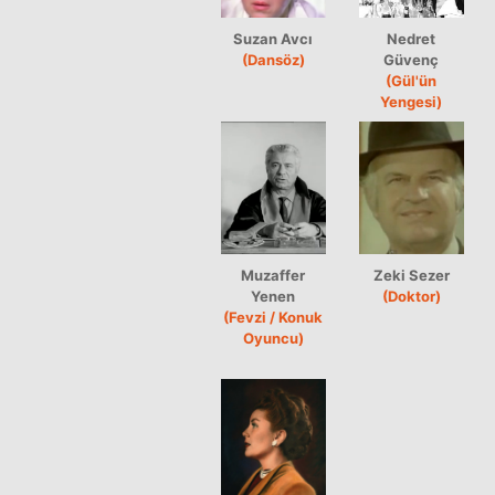
Suzan Avcı
Nedret
(Dansöz)
Güvenç
(Gül'ün
Yengesi)
Muzaffer
Zeki Sezer
Yenen
(Doktor)
(Fevzi / Konuk
Oyuncu)