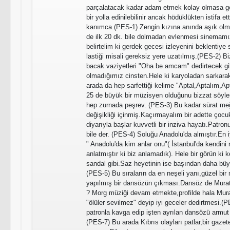
parçalatacak kadar adam etmek kolay olmasa ger
bir yolla edinilebilinir ancak hödüklükten istifa e
kanımca.(PES-1) Zengin kızına anında aşık ol
de ilk 20 dk. bile dolmadan evlenmesi sinemamı
belirtelim ki gerdek gecesi izleyenini beklentiye
lastiği misali gereksiz yere uzatılmış.(PES-2) B
bacak vaziyetleri "Oha be amcam" dedirtecek gibi
olmadığımız cinsten.Hele ki karyoladan sarkarak 
arada da hep sarfettiği kelime "Aptal,Aptalım,Ap
25 de büyük bir müzisyen olduğunu bizzat söyler
hep zurnada peşrev. (PES-3) Bu kadar sürat me
değişikliği içinmiş.Kaçırmayalım bir adette çocuk
diyarıyla başlar kuvvetli bir inziva hayatı.Patron
bile der. (PES-4) Soluğu Anadolu'da almıştır.En
" Anadolu'da kim anlar onu"( İstanbul'da kendini
anlatmıştır ki biz anlamadık). Hele bir görün ki k
sandal gibi.Saz heyetinin ise başından daha büy
(PES-5) Bu sıraların da en neşeli yanı,güzel bir
yapılmış bir dansözün çıkması.Dansöz de Murat
? Morg müziği devam etmekte,profilde hala Mur
"ölüler sevilmez" deyip iyi geceler dedirtmesi.(
patronla kavga edip işten ayrılan dansözü armut 
(PES-7) Bu arada Kıbrıs olayları patlar,bir gazete