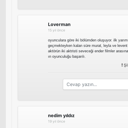
Loverman
15 yıl önce
oyunculara göre iki bölümden oluşuyor. ilk yarım
geçmekteyken kalan süre murat, leyla ve levent 
aktörün iki aktristi seveceği ender filmler arasına
ın oyunculuğu başarılı.
Şi
nedim yıldız
19 yıl önce