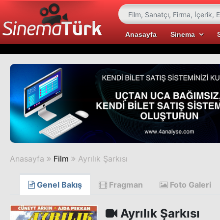
Anasayfa
Sinema
Anasayfa
Film
Ayrılık Şarkısı
Genel Bakış
Fragman
Foto Galeri
Ayrılık Şarkısı