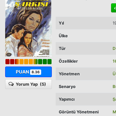
Yıl
1
Ülke
Tür
D
Özellikler
1
PUAN
8.36
Yönetmen
Ü
Yorum Yap
(5)
Senaryo
B
Yapımcı
Ş
Görüntü Yönetmeni
M