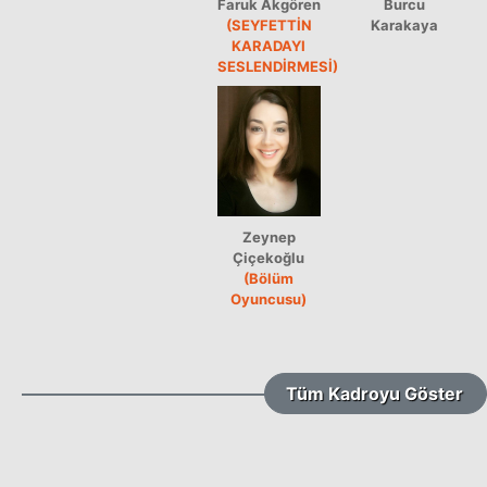
Faruk Akgören
Burcu
(SEYFETTİN
Karakaya
KARADAYI
SESLENDİRMESİ)
Zeynep
Çiçekoğlu
(Bölüm
Oyuncusu)
Tüm Kadroyu Göster