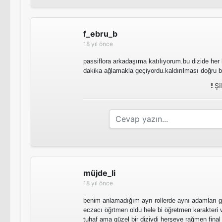
f_ebru_b
18 yıl önce
passiflora arkadaşıma katılıyorum.bu dizide he
dakika ağlamakla geçiyordu.kaldırılması doğru bi
Şi
müjde_li
18 yıl önce
benim anlamadığım ayrı rollerde aynı adamları g
eczacı öğrtmen oldu hele bi öğretmen karakteri v
tuhaf ama güzel bir diziydi herşeye rağmen final e