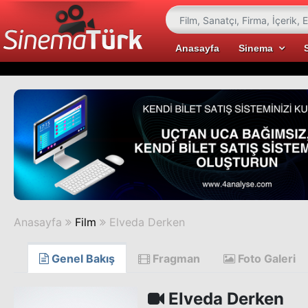
Anasayfa
Sinema
Anasayfa
Film
Elveda Derken
Genel Bakış
Fragman
Foto Galeri
Elveda Derken