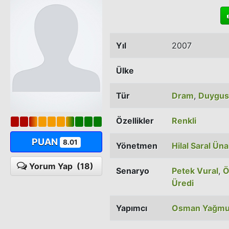
Yıl
2007
Ülke
Tür
Dram
,
Duygus
Özellikler
Renkli
PUAN
8.01
Yönetmen
Hilal Saral Üna
Yorum Yap
(18)
Senaryo
Petek Vural
,
Ö
Üredi
Yapımcı
Osman Yağmur