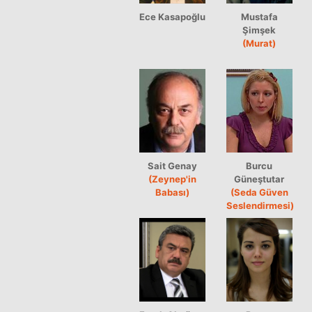
Ece Kasapoğlu
Mustafa
Şimşek
(Murat)
Sait Genay
Burcu
(Zeynep'in
Güneştutar
Babası)
(Seda Güven
Seslendirmesi)