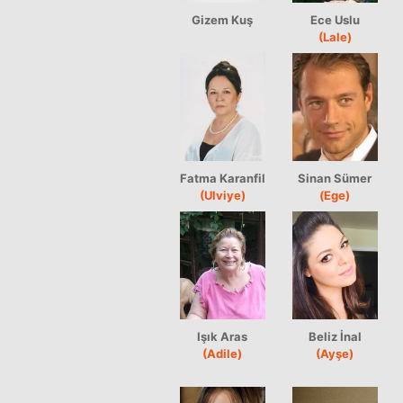
Gizem Kuş
Ece Uslu
(Lale)
Fatma Karanfil
Sinan Sümer
(Ulviye)
(Ege)
Işık Aras
Beliz İnal
(Adile)
(Ayşe)