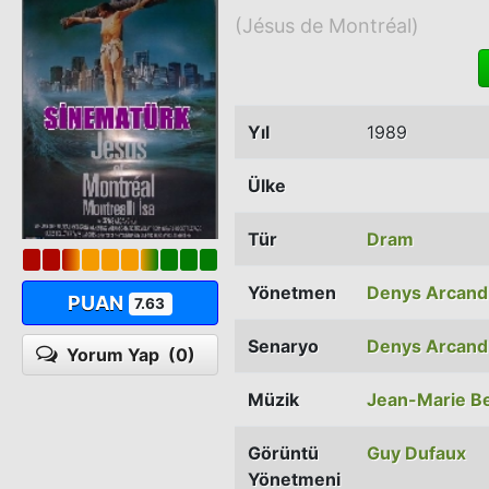
(Jésus de Montréal)
Yıl
1989
Ülke
Tür
Dram
Yönetmen
Denys Arcand
PUAN
7.63
Senaryo
Denys Arcand
Yorum Yap
(0)
Müzik
Jean-Marie Be
Görüntü
Guy Dufaux
Yönetmeni