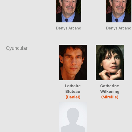
Denys Arcand
Denys Arcand
Oyuncular
Lothaire
Catherine
Bluteau
Wilkening
(Daniel)
(Mireille)