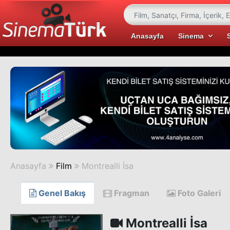
Anasayfa
Sinema
Anasayfa
Film
Montrealli İsa
Genel Bakış
Fragman
Foto Galeri
Montrealli İsa