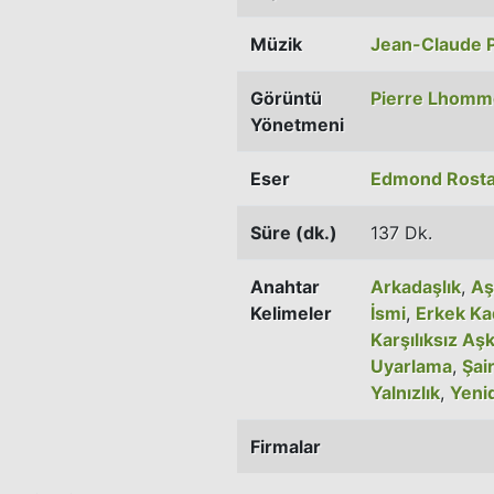
Müzik
Jean-Claude P
Görüntü
Pierre Lhomm
Yönetmeni
Eser
Edmond Rost
Süre (dk.)
137 Dk.
Anahtar
Arkadaşlık
,
Aş
Kelimeler
İsmi
,
Erkek Kad
Karşılıksız Aş
Uyarlama
,
Şai
Yalnızlık
,
Yeni
Firmalar