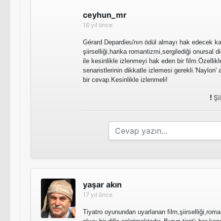
ceyhun_mr
16 yıl önce
Gérard Depardieu'nın ödül almayı hak edecek ka
şiirselliği,harika romantizmi,sergilediği onursal 
ile kesinlikle izlenmeyi hak eden bir film.Özelli
senaristlerinin dikkatle izlemesi gerekli.'Naylon
bir cevap.Kesinlikle izlenmeli!
Şi
yaşar akın
17 yıl önce
Tiyatro oyunundan uyarlanan film,şiirselliği,roma