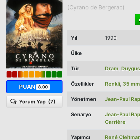
(Cyrano de Bergerac)
Yıl
1990
Ülke
Tür
Dram
,
Duygus
Özellikler
Renkli
,
35 mm
PUAN
8.00
Yönetmen
Jean-Paul Ra
Yorum Yap
(7)
Senaryo
Jean-Paul Ra
Carrière
Yapımcı
René Cleitma