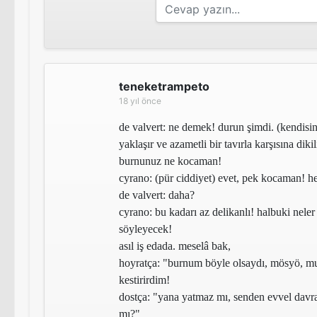
teneketrampeto
18 yıl önce
de valvert
: ne demek! durun şimdi. (kendisi
yaklaşır ve azametli bir tavırla karşısına dikil
burnunuz ne kocaman!
cyrano
: (pür ciddiyet) evet, pek kocaman! 
de valvert
: daha?
cyrano
: bu kadarı az delikanlı! halbuki nele
söyleyecek!
asıl iş edada. meselâ bak,
hoyratça:
"burnum böyle olsaydı, mösyö, mu
kestirirdim!
dostça:
"yana yatmaz mı, senden evvel davr
mı?"