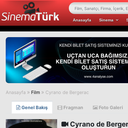
Anasayfa
Sinema
Anasayfa
Film
Cyrano de Bergerac
Genel Bakış
Fragman
Foto Galeri
Cyrano de Berge