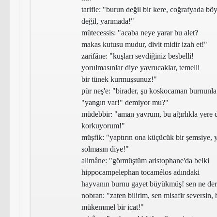
tarifle
: "burun değil bir kere, coğrafyada böy
değil, yarımada!"
mütecessis:
"acaba neye yarar bu alet?
makas kutusu mudur, divit midir izah et!"
zarifâne:
"kuşları sevdiğiniz besbelli!
yorulmasınlar diye yavrucaklar, temelli
bir tünek kurmuşsunuz!"
pür neş'e:
"birader, şu koskocaman burnunla 
"yangın var!" demiyor mu?"
müdebbir:
"aman yavrum, bu ağırlıkla yere
korkuyorum!"
müşfik:
"yaptırın ona küçücük bir şemsiye, y
solmasın diye!"
alimâne:
"görmüştüm aristophane'da belki
hippocampelephan tocamélos adındaki
hayvanın burnu gayet büyükmüş! sen ne der
nobran:
"zaten bilirim, sen misafir seversin,
mükemmel bir icat!"