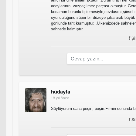
akıcı bir dille anlatmaktadır..Burun tirat'ı her ko
adaylarının vazgeçilmez parçası olmuştur..Ger
kocaman burunlu tiplemesiyle,sevdasını,şiirsel d
oyunculuğunu süper bir düzeye çıkararak büyük bi
gönlünde taht kurmuştur...Ülkemizdede sahnelen
sahnede kalmıştır..
Şi
hüdayfa
18 yıl önce
Söylüyorum sana peşin, peşin:Filmin sonunda biti
Şi