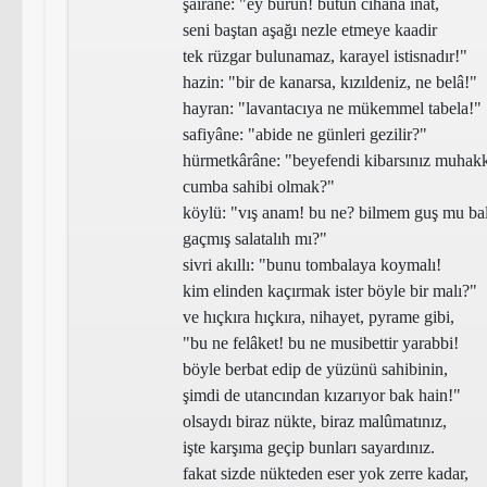
şairâne:
"ey burun! bütün cihana inat,
seni baştan aşağı nezle etmeye kaadir
tek rüzgar bulunamaz, karayel istisnadır!"
hazin: "
bir de kanarsa, kızıldeniz, ne belâ!"
hayran:
"lavantacıya ne mükemmel tabela!"
safiyâne:
"abide ne günleri gezilir?"
hürmetkârâne:
"beyefendi kibarsınız muhakk
cumba sahibi olmak?"
köylü:
"vış anam! bu ne? bilmem guş mu bal
gaçmış salatalıh mı?"
sivri akıllı:
"bunu tombalaya koymalı!
kim elinden kaçırmak ister böyle bir malı?"
ve hıçkıra hıçkıra, nihayet, pyrame gibi,
"bu ne felâket! bu ne musibettir yarabbi!
böyle berbat edip de yüzünü sahibinin,
şimdi de utancından kızarıyor bak hain!"
olsaydı biraz nükte, biraz malûmatınız,
işte karşıma geçip bunları sayardınız.
fakat sizde nükteden eser yok zerre kadar,