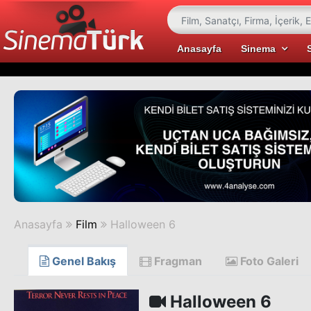
Anasayfa
Sinema
Anasayfa
Film
Halloween 6
Genel Bakış
Fragman
Foto Galeri
Halloween 6