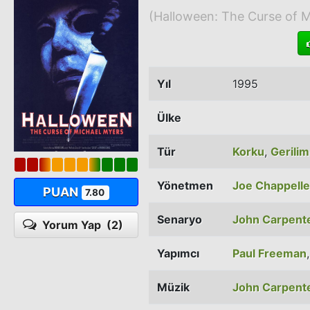
(Halloween: The Curse of M
Yıl
1995
Ülke
Tür
Korku
,
Gerilim
Yönetmen
Joe Chappelle
PUAN
7.80
Senaryo
John Carpent
Yorum Yap
(2)
Yapımcı
Paul Freeman
Müzik
John Carpent