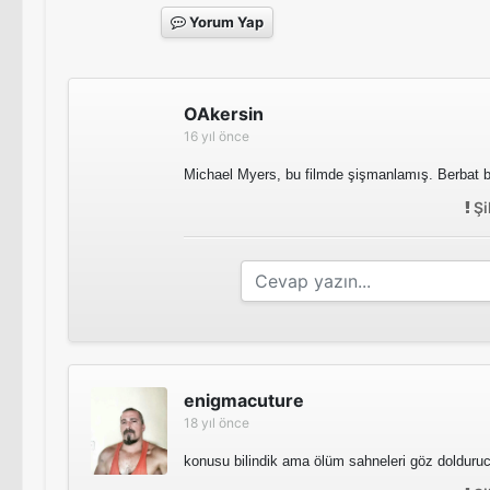
Yorum Yap
OAkersin
16 yıl önce
Michael Myers, bu filmde şişmanlamış. Berbat bi
Şi
enigmacuture
18 yıl önce
konusu bilindik ama ölüm sahneleri göz dolduru