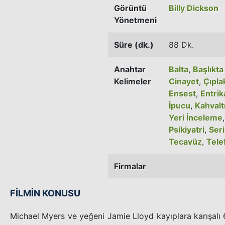
Görüntü
Billy Dickson
Yönetmeni
Süre (dk.)
88 Dk.
Anahtar
Balta
,
Başlıkta
Kelimeler
Cinayet
,
Çıpla
Ensest
,
Entrik
İpucu
,
Kahvalt
Yeri İnceleme
Psikiyatri
,
Seri
Tecavüz
,
Tele
Firmalar
FİLMİN KONUSU
Michael Myers ve yeğeni Jamie Lloyd kayıplara karışalı 6