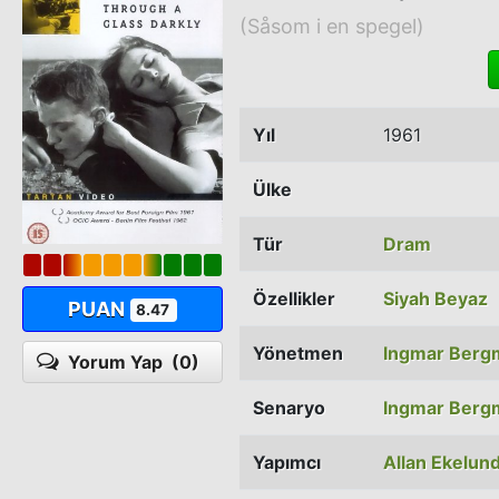
(Såsom i en spegel)
Yıl
1961
Ülke
Tür
Dram
Özellikler
Siyah Beyaz
PUAN
8.47
Yönetmen
Ingmar Berg
Yorum Yap
(0)
Senaryo
Ingmar Berg
Yapımcı
Allan Ekelun