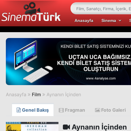
Anasayfa
Sinema
Anasayfa
Film
Aynanın İçinden
Genel Bakış
Fragman
Foto Galeri
Aynanın İçinden