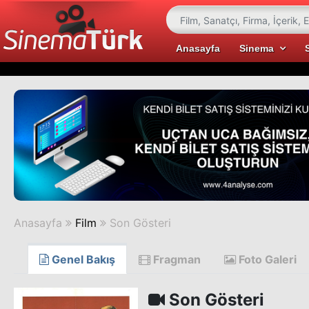
Anasayfa
Sinema
Anasayfa
Film
Son Gösteri
Genel Bakış
Fragman
Foto Galeri
Son Gösteri