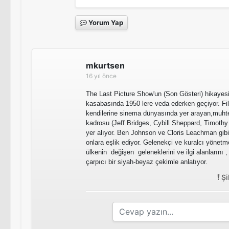
Yorum Yap
mkurtsen
16 yıl önce
The Last Picture Show'un (Son Gösteri) hikayesi
kasabasında 1950 lere veda ederken geçiyor. Fil
kendilerine sinema dünyasında yer arayan,muh
kadrosu (Jeff Bridges, Cybill Sheppard, Timoth
yer alıyor. Ben Johnson ve Cloris Leachman gib
onlara eşlik ediyor. Gelenekçi ve kuralcı yönet
ülkenin değişen geleneklerini ve ilgi alanlarını
çarpıcı bir siyah-beyaz çekimle anlatıyor.
Şi