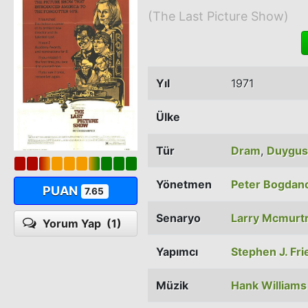
(The Last Picture Show)
Yıl
1971
Ülke
Tür
Dram
,
Duygus
Yönetmen
Peter Bogdan
PUAN
7.65
Senaryo
Larry Mcmurt
Yorum Yap
(1)
Yapımcı
Stephen J. Fr
Müzik
Hank Williams 