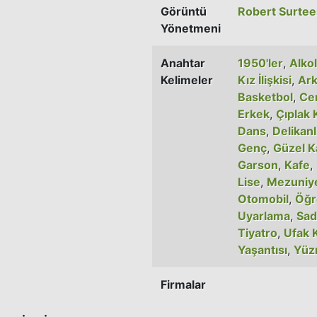
Görüntü
Robert Surtee
Yönetmeni
Anahtar
1950'ler
,
Alkol
Kelimeler
Kız İlişkisi
,
Ark
Basketbol
,
Ce
Erkek
,
Çıplak 
Dans
,
Delikanl
Genç
,
Güzel K
Garson
,
Kafe
,
Lise
,
Mezuniy
Otomobil
,
Öğr
Uyarlama
,
Sad
Tiyatro
,
Ufak 
Yaşantısı
,
Yüz
Firmalar