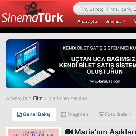
Anasayfa
Sinema
Anasayfa
Film
Maria'nın Aşıkları
Genel Bakış
Fragman
Foto Galeri
Maria'nın Aşıklar