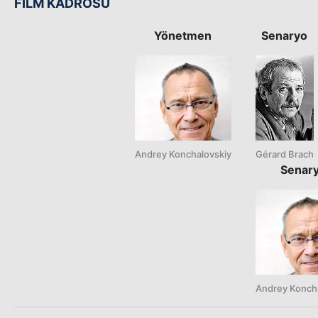
FİLM KADROSU
Yönetmen
Senaryo
Andrey Konchalovskiy
Gérard Brach
Senar
Andrey Konch