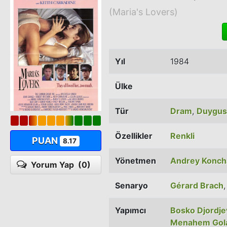
(Maria's Lovers)
Yıl
1984
Ülke
Tür
Dram
,
Duygus
Özellikler
Renkli
PUAN
8.17
Yönetmen
Andrey Konch
Yorum Yap
(0)
Senaryo
Gérard Brach
Yapımcı
Bosko Djordje
Menahem Gol