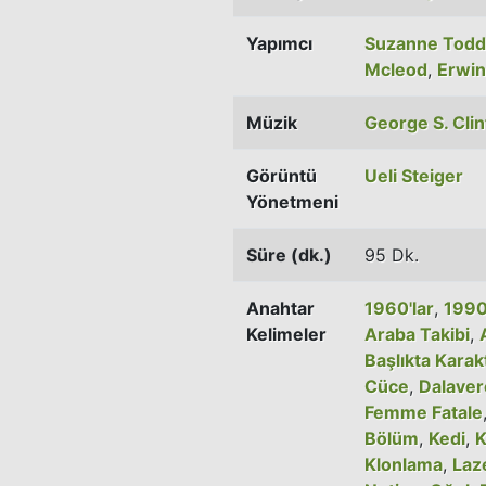
Yapımcı
Suzanne Todd
Mcleod
,
Erwin
Müzik
George S. Cli
Görüntü
Ueli Steiger
Yönetmeni
Süre (dk.)
95 Dk.
Anahtar
1960'lar
,
1990
Kelimeler
Araba Takibi
,
Başlıkta Karak
Cüce
,
Dalaver
Femme Fatale
Bölüm
,
Kedi
,
K
Klonlama
,
Laz