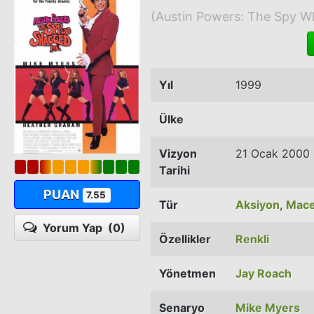
(Austin Powers: The Spy 
Yıl
1999
Ülke
Vizyon
21 Ocak 2000
Tarihi
PUAN
7.55
Tür
Aksiyon
,
Mace
Yorum Yap
(0)
Özellikler
Renkli
Yönetmen
Jay Roach
Senaryo
Mike Myers