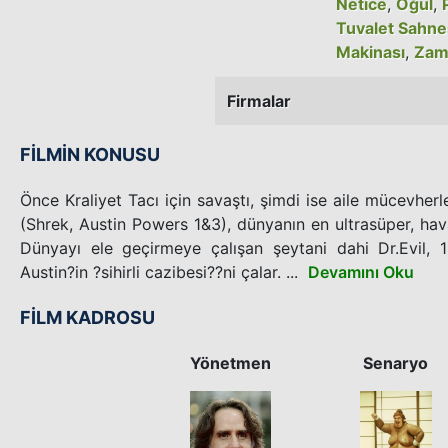
Netice
,
Oğul
,
Tuvalet Sahne
Makinası
,
Zam
Firmalar
FİLMİN KONUSU
Önce Kraliyet Tacı için savaştı, şimdi ise aile mücevherl
(Shrek, Austin Powers 1&3), dünyanın en ultrasüper, haval
Dünyayı ele geçirmeye çalışan şeytani dahi Dr.Evil, 
Austin?in ?sihirli cazibesi??ni çalar. ...
Devamını Oku
FİLM KADROSU
Yönetmen
Senaryo