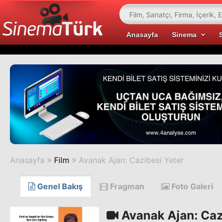
Anasayfa
Sinema
Anasayfa
Film
Avanak Ajan: Cazibesi Yeter
Genel Bakış
Fragman
Foto Galeri
Avanak Ajan: Caz