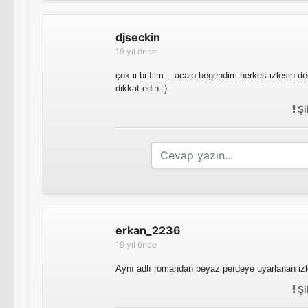
djseckin
19 yıl önce
çok ii bi film ...acaip begendim herkes izlesin de
dikkat edin :)
Şi
erkan_2236
19 yıl önce
Aynı adlı romandan beyaz perdeye uyarlanan izle
Şi