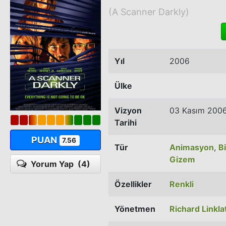
(A Scanner Darkly)
Yıl
2006
Ülke
Vizyon
03 Kasım 200
Tarihi
PUAN
7.56
Tür
Animasyon
,
B
Gizem
Yorum Yap
(4)
Özellikler
Renkli
Yönetmen
Richard Linkla