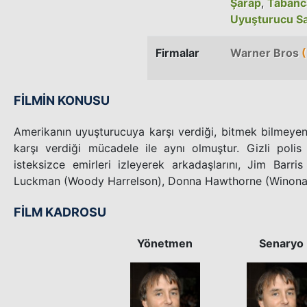
Şarap
,
Tabanc
Uyuşturucu Sat
Firmalar
Warner Bros
(
FİLMİN KONUSU
Amerikanın uyuşturucuya karşı verdiği, bitmek bilmeye
karşı verdiği mücadele ile aynı olmuştur. Gizli poli
isteksizce emirleri izleyerek arkadaşlarını, Jim Barr
Luckman (Woody Harrelson), Donna Hawthorne (Winona 
FİLM KADROSU
Yönetmen
Senaryo