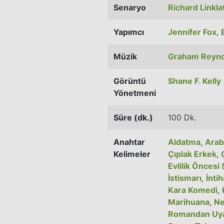
Senaryo
Richard Linkla
Yapımcı
Jennifer Fox
,
Müzik
Graham Reyno
Görüntü
Shane F. Kelly
Yönetmeni
Süre (dk.)
100 Dk.
Anahtar
Aldatma
,
Arab
Kelimeler
Çıplak Erkek
,
Evlilik Öncesi
İstismarı
,
İnti
Kara Komedi
,
Marihuana
,
Ne
Romandan Uy