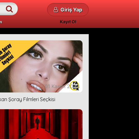
Giriş Yap
Kayıt Ol
m
01 Kasım 2023
kan Şoray Filmleri Seçkisi