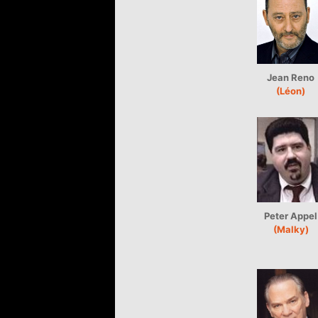
Jean Reno
(Léon)
Peter Appel
(Malky)