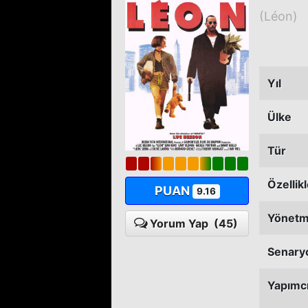
(Léon)
Yıl
Ülke
Tür
Özellik
PUAN
9.16
Yönet
Yorum Yap
(45)
Senary
Yapımc