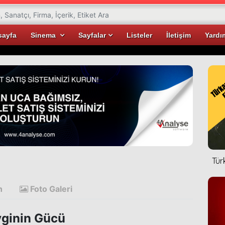
sayfa
Sinema
Sayfalar
Listeler
İletişim
Yardı
Tür
n
Foto Galeri
ginin Gücü