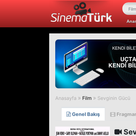
Ana
Anasayfa
Film
Sevginin Gücü
Genel Bakış
Fragma
Sev