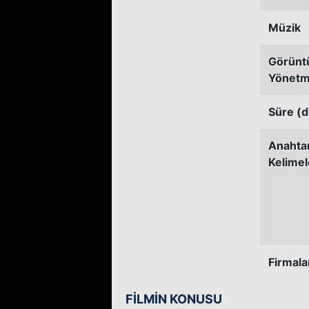
Müzik
Görünt
Yönetm
Süre (d
Anahta
Kelimel
Firmala
FİLMİN KONUSU