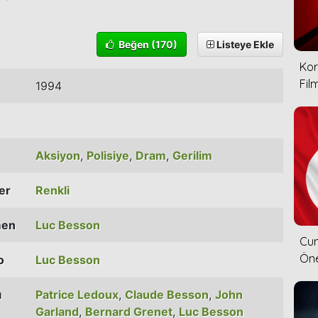
Beğen
(170)
Listeye Ekle
Kor
Film
1994
Aksiyon
,
Polisiye
,
Dram
,
Gerilim
ler
Renkli
men
Luc Besson
Cum
Öne
o
Luc Besson
ı
Patrice Ledoux
,
Claude Besson
,
John
Garland
,
Bernard Grenet
,
Luc Besson