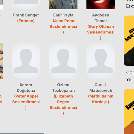
Erk
h
Frank Senger
Emir Tayla
Aydoğan
(Fatman)
(Jean Reno
Temel
Seslendirmesi
(Gary Oldman
)
Seslendirmesi
)
Can
Yıl
Kerem
Özlem
Carl J.
Doğutuna
Tozkoparan
Matusovich
o
(Peter Appel
(Elizabeth
(Mathilda'nın
si
Seslendirmesi
Regen
Kardeşi )
)
Seslendirmesi
)