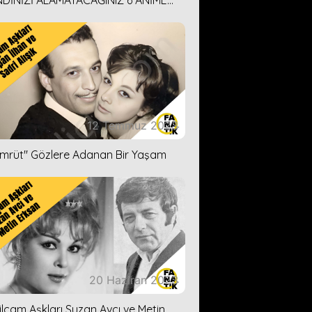
DİNİZİ ALAMAYACAĞINIZ 6 ANİME
İ ÖNERİMİZ
12 Temmuz 2023
ümrüt'' Gözlere Adanan Bir Yaşam
20 Haziran 2023
ilçam Aşkları Suzan Avcı ve Metin