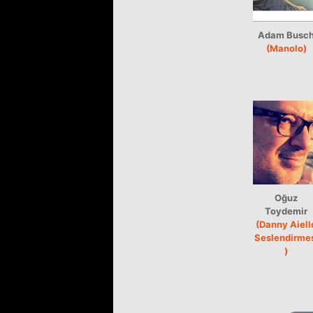
Adam Busc
(Manolo)
Oğuz
Toydemir
(Danny Aiell
Seslendirme
)