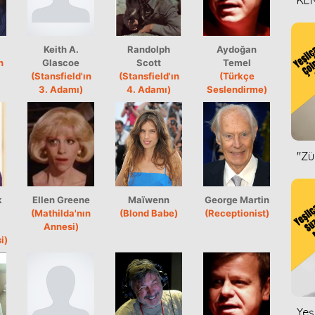
KEN
DİZ
Keith A.
Randolph
Aydoğan
n
Glascoe
Scott
Temel
(Stansfield'ın
(Stansfield'ın
(Türkçe
3. Adamı)
4. Adamı)
Seslendirme)
''Z
k
Ellen Greene
Maïwenn
George Martin
(Mathilda'nın
(Blond Babe)
(Receptionist)
Annesi)
i)
Yeş