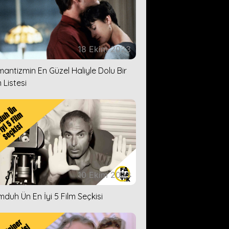
18 Ekim 2023
antizmin En Güzel Haliyle Dolu Bir
 Listesi
10 Ekim 2023
duh Ün En İyi 5 Film Seçkisi