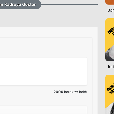
m Kadroyu Göster
Ban
Tur
2000
karakter kaldı