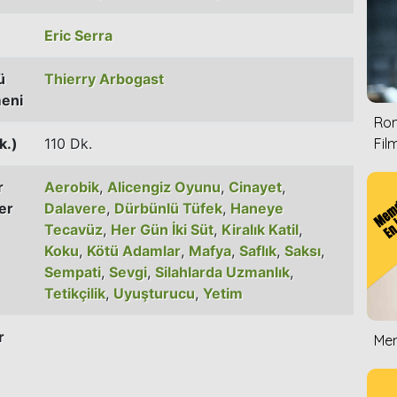
Eric Serra
ü
Thierry Arbogast
eni
Rom
k.)
110 Dk.
Film
r
Aerobik
,
Alicengiz Oyunu
,
Cinayet
,
er
Dalavere
,
Dürbünlü Tüfek
,
Haneye
Tecavüz
,
Her Gün İki Süt
,
Kiralık Katil
,
Koku
,
Kötü Adamlar
,
Mafya
,
Saflık
,
Saksı
,
Sempati
,
Sevgi
,
Silahlarda Uzmanlık
,
Tetikçilik
,
Uyuşturucu
,
Yetim
r
Mem