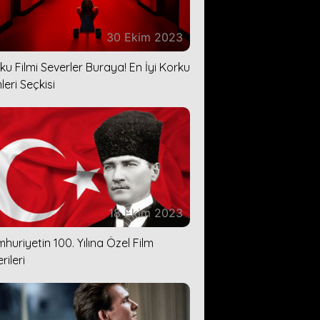
30 Ekim 2023
ku Filmi Severler Buraya! En İyi Korku
leri Seçkisi
18 Ekim 2023
huriyetin 100. Yılına Özel Film
rileri