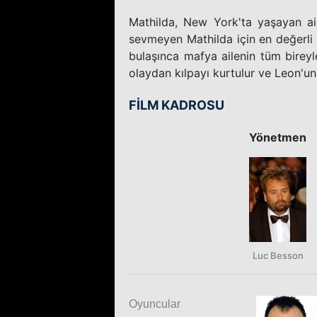
Mathilda, New York'ta yaşayan ail
sevmeyen Mathilda için en değerli v
bulaşınca mafya ailenin tüm bireyle
olaydan kılpayı kurtulur ve Leon'un 
FİLM KADROSU
Yönetmen
Luc Besson
Oyuncular