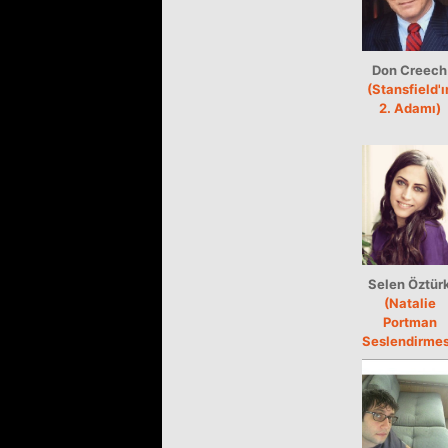
Don Creech
(Stansfield'ı
2. Adamı)
Selen Öztür
(Natalie
Portman
Seslendirmes