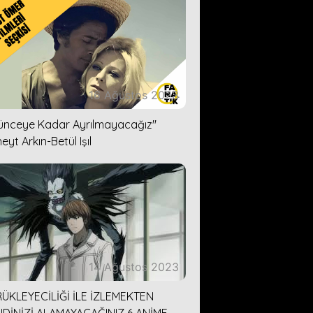
16 Ağustos 2023
lünceye Kadar Ayrılmayacağız''
eyt Arkın-Betül Işıl
14 Ağustos 2023
ÜKLEYECİLİĞİ İLE İZLEMEKTEN