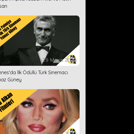
san
29 Mayıs 2023
nes'da İlk Ödüllü Türk Sinemacı
maz Güney
18 Nisan 2023