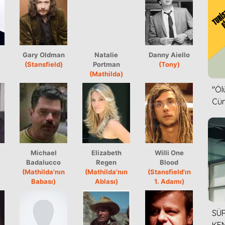
Gary Oldman
Natalie
Danny Aiello
(Stansfield)
Portman
(Tony)
(Mathilda)
''Ö
Cün
Michael
Elizabeth
Willi One
Badalucco
Regen
Blood
(Mathilda'nın
(Mathilda'nın
(Stansfield'ın
Babası)
Ablası)
1. Adamı)
SÜR