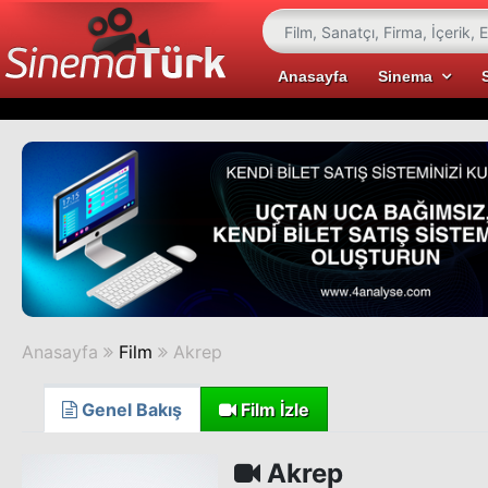
Anasayfa
Sinema
Anasayfa
Film
Akrep
Genel Bakış
Film İzle
Akrep