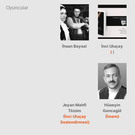
Oyuncular
İhsan Baysal
İnci Uluçay
( )
Jeyan Mahfi
Hüseyin
Tözüm
Goncagül
(İnci Uluçay
(İmam)
Seslendirmesi)