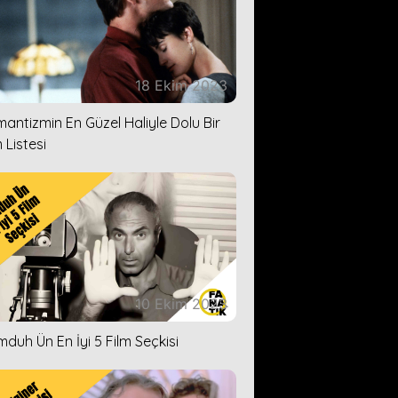
18 Ekim 2023
antizmin En Güzel Haliyle Dolu Bir
 Listesi
10 Ekim 2023
duh Ün En İyi 5 Film Seçkisi