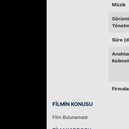
Müzik
Görünt
Yönetm
Süre (d
Anahta
Kelimel
Firmala
FİLMİN KONUSU
Film Bulunamadı