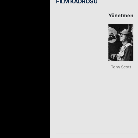
FİLM KADROSU
Yönetmen
Tony Scott