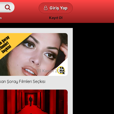
Giriş Yap
Kayıt Ol
m
01 Kasım 2023
kan Şoray Filmleri Seçkisi