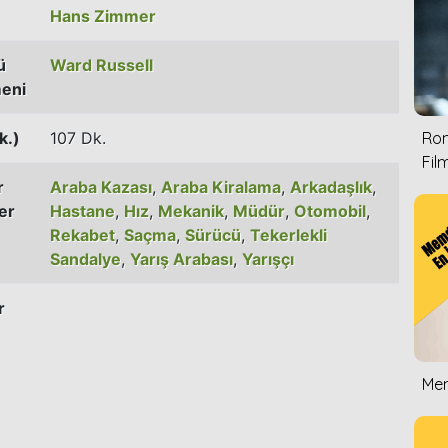
Hans Zimmer
ü
Ward Russell
eni
k.)
107 Dk.
Rom
Film
r
Araba Kazası
,
Araba Kiralama
,
Arkadaşlık
,
er
Hastane
,
Hız
,
Mekanik
,
Müdür
,
Otomobil
,
Rekabet
,
Saçma
,
Sürücü
,
Tekerlekli
Sandalye
,
Yarış Arabası
,
Yarışçı
r
Mem