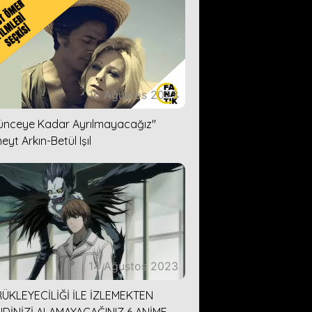
16 Ağustos 2023
lünceye Kadar Ayrılmayacağız''
eyt Arkın-Betül Işıl
14 Ağustos 2023
ÜKLEYECİLİĞİ İLE İZLEMEKTEN