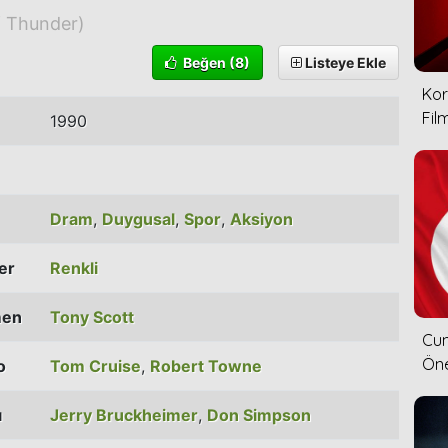
f Thunder)
Beğen
(8)
Listeye Ekle
Kor
Film
1990
Dram
,
Duygusal
,
Spor
,
Aksiyon
ler
Renkli
men
Tony Scott
Cum
Öne
o
Tom Cruise
,
Robert Towne
ı
Jerry Bruckheimer
,
Don Simpson