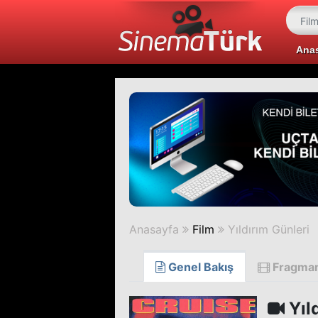
Ana
Anasayfa
Film
Yıldırım Günleri
Genel Bakış
Fragma
Yıl