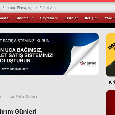
sayfa
Sinema
Sayfalar
Listeler
İletişim
Yardı
Tür
n
Foto Galeri
dırım Günleri