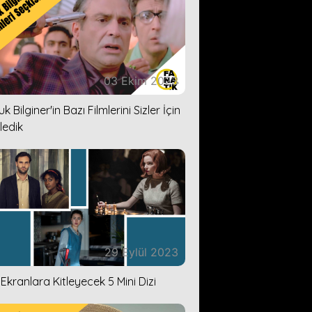
03 Ekim 2023
k Bilginer'in Bazı Filmlerini Sizler İçin
ledik
29 Eylül 2023
i Ekranlara Kitleyecek 5 Mini Dizi