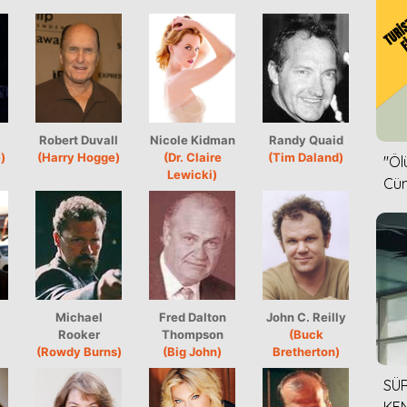
Robert Duvall
Nicole Kidman
Randy Quaid
)
(Harry Hogge)
(Dr. Claire
(Tim Daland)
''Ö
Lewicki)
Cün
Michael
Fred Dalton
John C. Reilly
Rooker
Thompson
(Buck
(Rowdy Burns)
(Big John)
Bretherton)
SÜR