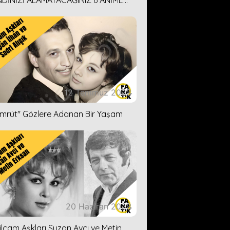
DİNİZİ ALAMAYACAĞINIZ 6 ANİME
İ ÖNERİMİZ
12 Temmuz 2023
ümrüt'' Gözlere Adanan Bir Yaşam
20 Haziran 2023
ilçam Aşkları Suzan Avcı ve Metin