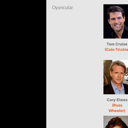
Oyuncular
Tom Cruise
(Cole Trickle
Cary Elwes
(Russ
Wheeler)