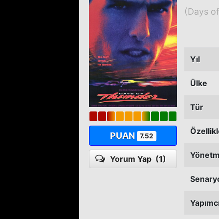
(Days o
Yıl
Ülke
Tür
Özellik
PUAN
7.52
Yönet
Yorum Yap
(1)
Senary
Yapımc