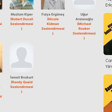
Erk
Mazlum Kiper
Fulya Ergüneş
Uğur
e
(Robert Duvall
(Nicole
Arslanoğlu
si
Seslendirmesi
Kidman
(Michael
)
Seslendirmesi
Rooker
)
Seslendirmesi
)
Can
Yıl
İsmail Bozkurt
(Randy Quaid
n
Seslendirmesi
)
si