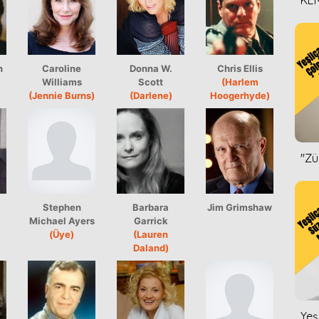
KEN
DİZ
n
Caroline
Donna W.
Chris Ellis
Williams
Scott
(Harlem
)
(Jennie Burns)
(Darlene)
Hoogerhyde)
''Z
Stephen
Barbara
Jim Grimshaw
Michael Ayers
Garrick
(Üye)
(Lauren
Daland)
Yeş