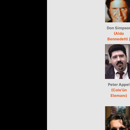
Don Simpso
(Aldo
Bennedetti 
Peter Appel
(Cole'ün
Elemanı)