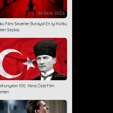
30 Ekim 2023
ku Filmi Severler Buraya! En İyi Korku
leri Seçkisi
18 Ekim 2023
huriyetin 100. Yılına Özel Film
rileri