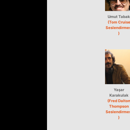
Umut Tabak
(Tom Cruis
Seslendirme
)
Yaşar
Karakulak
(Fred Dalto
Thompson
Seslendirme
)