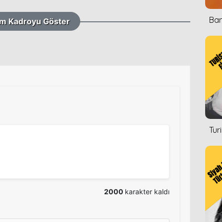
Ban
m Kadroyu Göster
Tur
2000
karakter kaldı