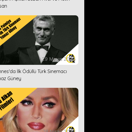
san
29 Mayıs 2023
nes'da İlk Ödüllü Türk Sinemacı
maz Güney
18 Nisan 2023