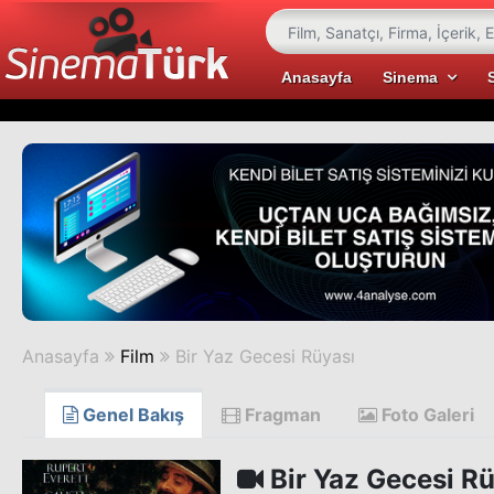
Anasayfa
Sinema
Anasayfa
Film
Bir Yaz Gecesi Rüyası
Genel Bakış
Fragman
Foto Galeri
Bir Yaz Gecesi Rü