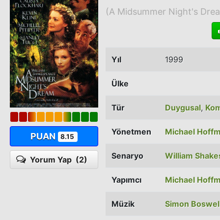
(A Midsummer Night's Dre
Yıl
1999
Ülke
Tür
Duygusal
,
Kom
Yönetmen
Michael Hoff
PUAN
8.15
Senaryo
William Shak
Yorum Yap
(2)
Yapımcı
Michael Hoff
Müzik
Simon Boswel