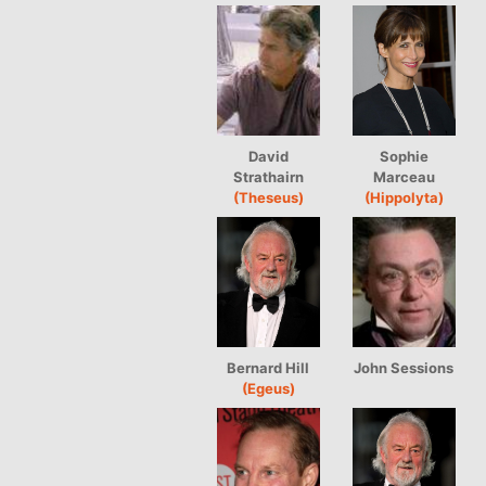
David
Sophie
Strathairn
Marceau
(Theseus)
(Hippolyta)
Bernard Hill
John Sessions
(Egeus)