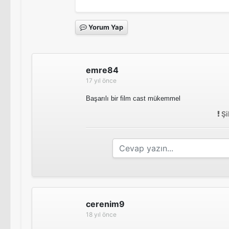
Yorum Yap
emre84
17 yıl önce
Başarılı bir film cast mükemmel
Şi
cerenim9
18 yıl önce