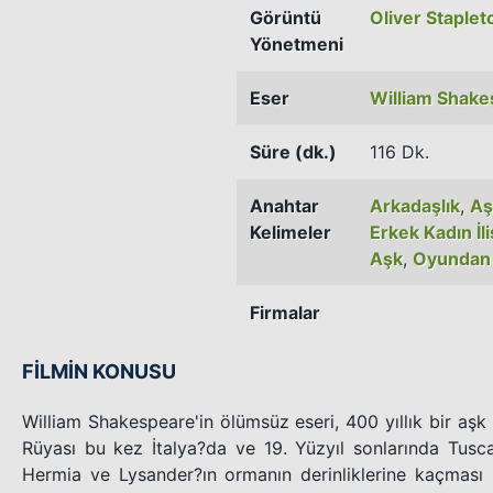
Görüntü
Oliver Staplet
Yönetmeni
Eser
William Shak
Süre (dk.)
116 Dk.
Anahtar
Arkadaşlık
,
Aş
Kelimeler
Erkek Kadın İli
Aşk
,
Oyundan
Firmalar
FİLMİN KONUSU
William Shakespeare'in ölümsüz eseri, 400 yıllık bir aş
Rüyası bu kez İtalya?da ve 19. Yüzyıl sonlarında Tus
Hermia ve Lysander?ın ormanın derinliklerine kaçması 