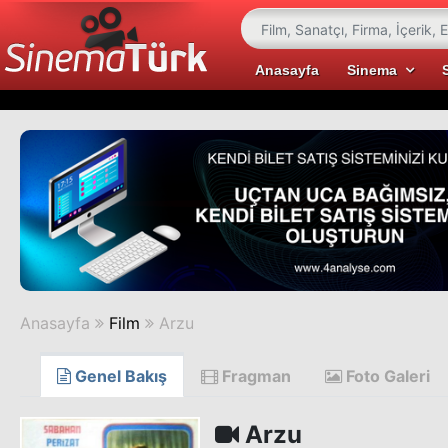
Anasayfa
Sinema
Anasayfa
Film
Arzu
Genel Bakış
Fragman
Foto Galeri
Arzu