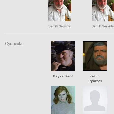
Semih Servidal
Semih Servida
Oyuncular
Baykal Kent
Kazım
Eryüksel