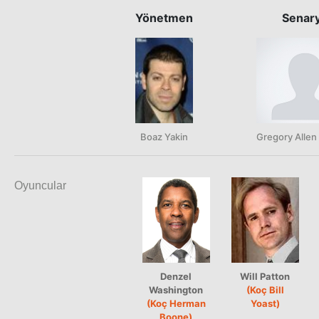
Yönetmen
Senar
Boaz Yakin
Gregory Alle
Oyuncular
Denzel
Will Patton
Washington
(Koç Bill
(Koç Herman
Yoast)
Boone)