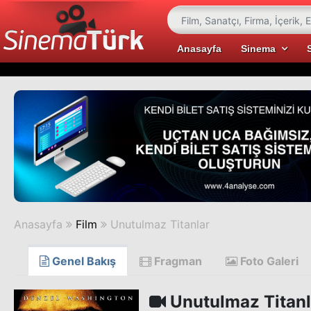
Anasayfa
Sinema
Anasayfa
Film
Unutulmaz Titanlar
Genel Bakış
Fragman
Foto Galeri
Unutulmaz Titanl