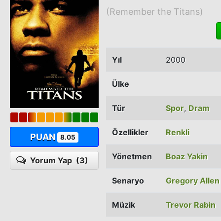
(Remember the Titans)
Yıl
2000
Ülke
Tür
Spor
,
Dram
Özellikler
Renkli
PUAN
8.05
Yönetmen
Boaz Yakin
Yorum Yap
(3)
Senaryo
Gregory Alle
Müzik
Trevor Rabin