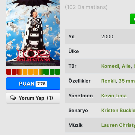
(102 Dalmatians)
Yıl
2000
Ülke
Tür
Komedi
,
Aile
,
Özellikler
Renkli
,
35 mm
PUAN
7.78
Yönetmen
Kevin Lima
Yorum Yap
(1)
Senaryo
Kristen Buckl
Müzik
Lauren Christ