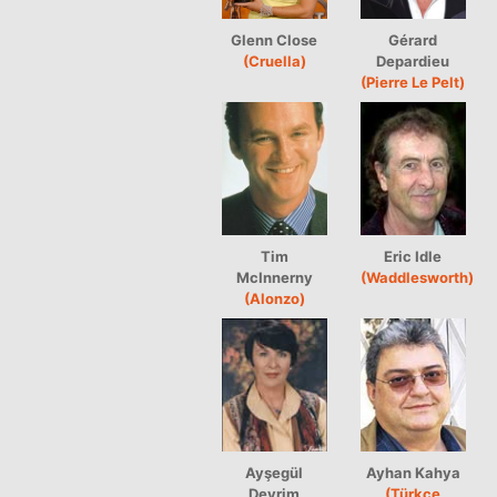
Glenn Close
Gérard
(Cruella)
Depardieu
(Pierre Le Pelt)
Tim
Eric Idle
McInnerny
(Waddlesworth)
(Alonzo)
Ayşegül
Ayhan Kahya
Devrim
(Türkçe