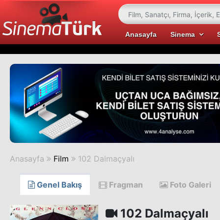
Anasayfa
Sinema
Anasayfa
Film
102 Dalmaçyalı
Genel Bakış
Fragman
Foto Galeri
102 Dalmaçyalı