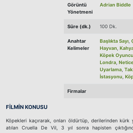
Görüntü
Adrian Biddle
Yönetmeni
Süre (dk.)
100 Dk.
Anahtar
Başlıkta Sayı
,
Kelimeler
Hayvan
,
Kahy
Köpek Oyunc
Londra
,
Netic
Uyarlama
,
Tak
İstasyonu
,
Köp
Firmalar
FİLMİN KONUSU
Köpekleri kaçırarak, onları öldürtüp, derilerinden kürk
atılan Cruella De Vil, 3 yıl sonra hapisten çıktığın