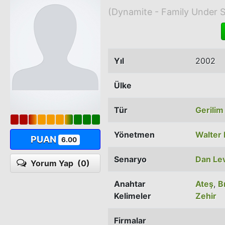
(Dynamite - Family Under S
Yıl
2002
Ülke
Tür
Gerilim
Yönetmen
Walter 
PUAN
6.00
Senaryo
Dan Le
Yorum Yap
(0)
Anahtar
Ateş
,
B
Kelimeler
Zehir
Firmalar