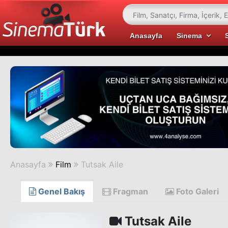
Anasayfa
Sinema
Anasayfa
Film
Tutsak Aile
Genel Bakış
Fragman
Foto Galeri
Tutsak Aile