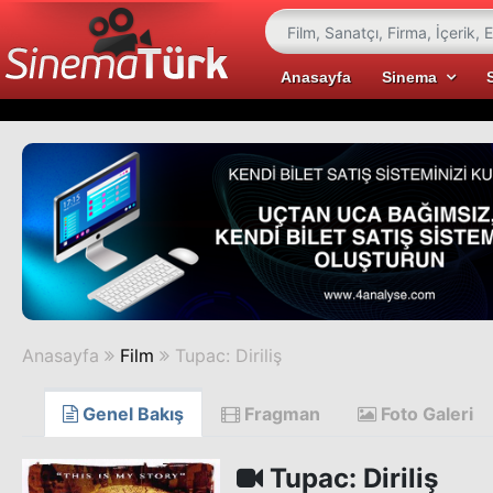
Anasayfa
Sinema
Anasayfa
Film
Tupac: Diriliş
Genel Bakış
Fragman
Foto Galeri
Tupac: Diriliş