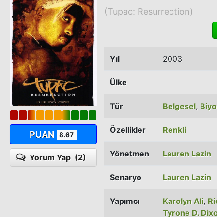
(Tupac: Resurrection)
Yıl
2003
Ülke
Tür
Belgesel
,
Biyo
Özellikler
Renkli
PUAN
8.67
Yönetmen
Lauren Lazin
Yorum Yap
(2)
Senaryo
Lauren Lazin
Yapımcı
Karolyn Ali
,
Ri
Tyrone D. Dix