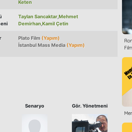
Keten
ü
Taylan Sancaktar
,
Mehmet
eni
Demirhan
,
Kamil Çetin
r
Plato Film
(Yapım)
Rom
İstanbul Mass Media
(Yapım)
Film
Senaryo
Gör. Yönetmeni
Mem