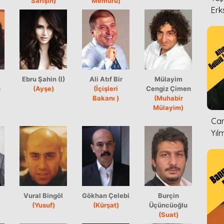
Sarışın)
Memuru)
Erk
Ebru Şahin (I)
Ali Atıf Bir
Mülayim
u
(Ayşe)
(İçişleri
Cengiz Çimen
Bakanı )
(Muhabir
Mülayim)
Can
Yıl
Vural Bingöl
Gökhan Çelebi
Burçin
(Yusuf)
(Kürşat)
Üçüncüoğlu
(Suat)