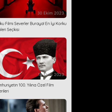
30 Ekim 2023
ku Filmi Severler Buraya! En İyi Korku
leri Seçkisi
18 Ekim 2023
huriyetin 100. Yılına Özel Film
rileri