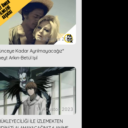
16 Ağustos 2023
lünceye Kadar Ayrılmayacağız''
eyt Arkın-Betül Işıl
14 Ağustos 2023
ÜKLEYECİLİĞİ İLE İZLEMEKTEN