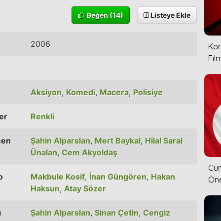
Beğen
(14)
Listeye Ekle
2006
Kor
Film
Aksiyon
,
Komedi
,
Macera
,
Polisiye
ler
Renkli
men
Şahin Alparslan
,
Mert Baykal
,
Hilal Saral
Ünalan
,
Cem Akyoldaş
Cum
o
Makbule Kosif
,
İnan Güngören
,
Hakan
Öne
Haksun
,
Atay Sözer
ı
Şahin Alparslan
,
Sinan Çetin
,
Cengiz