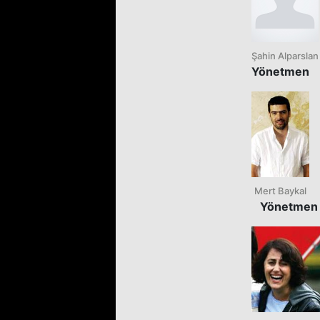
Şahin Alparslan
Yönetmen
Mert Baykal
Yönetmen