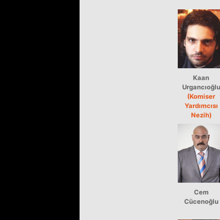
Kaan
Urgancıoğl
(Komiser
Yardımcısı
Nezih)
Cem
Cücenoğlu