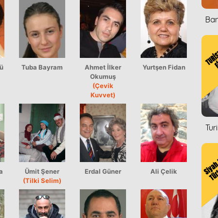
Ban
ü
Tuba Bayram
Ahmet İlker
Yurtşen Fidan
Okumuş
(Çevik
Kuvvet)
Tur
a
Ümit Şener
Erdal Güner
Ali Çelik
(Tilki Selim)