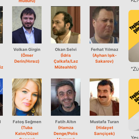
KEN
müdürü)
DİZ
Volkan Girgin
Okan Selvi
Ferhat Yılmaz
(Ömer
(İdris
(Ayhan Işık-
Derin/Hırsız)
Çalkafa/Laz
Sakarov)
iz
Müteahhit)
''Z
l
Fatoş Seğmen
Fatih Altın
Mustafa Turan
(Tuba
(Hamza
(Hidayet
)
Kalın/Güzel
Denge/Polis
Sarıçiçek)
Yeş