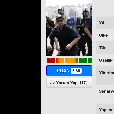
Yıl
Ülke
Tür
Özellik
PUAN
6.85
Yönet
Yorum Yap
(17)
Senary
Yapımc