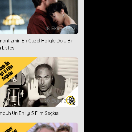
18 Ekim 2023
antizmin En Güzel Haliyle Dolu Bir
 Listesi
10 Ekim 2023
duh Ün En İyi 5 Film Seçkisi