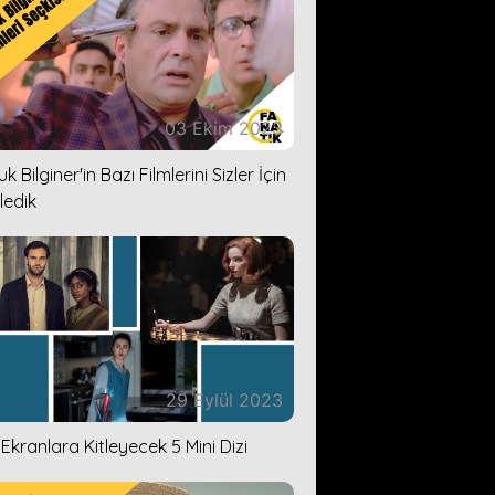
03 Ekim 2023
k Bilginer'in Bazı Filmlerini Sizler İçin
ledik
29 Eylül 2023
i Ekranlara Kitleyecek 5 Mini Dizi