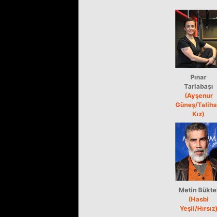
Pınar
Tarlabaşı
(Ayşenur
Güneş/Talihs
Kız)
Metin Bükte
(Hasbi
Yeşil/Hırsız