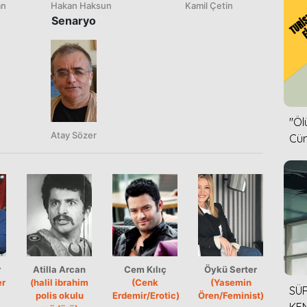
an
Hakan Haksun
Kamil Çetin
Senaryo
''Ö
Atay Sözer
Cün
r
Atilla Arcan
Cem Kılıç
Öykü Serter
er
(halil ibrahim
(Cenk
(Yasemin
SÜR
polis okulu
Erdemir/Erotic)
Ören/Feminist)