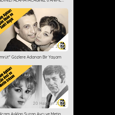
DİNİZİ ALAMAYACAĞINIZ 6 ANİME
İ ÖNERİMİZ
12 Temmuz 2023
ümrüt'' Gözlere Adanan Bir Yaşam
20 Haziran 2023
ilçam Aşkları Suzan Avcı ve Metin