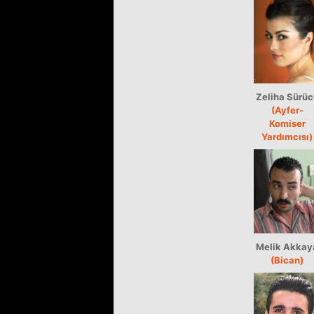
Zeliha Sürüc
(Ayfer-
Komiser
Yardımcısı)
Melik Akkay
(Bican)