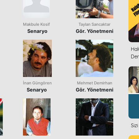
Makbule Kosif
Taylan Sancaktar
Senaryo
Gör. Yönetmeni
Halu
Der
İnan Güngören
Mehmet Demirhan
Senaryo
Gör. Yönetmeni
Siz