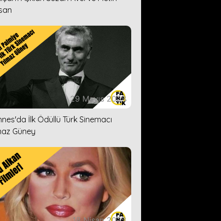
san
29 Mayıs 2023
nes'da İlk Ödüllü Türk Sinemacı
maz Güney
18 Nisan 2023