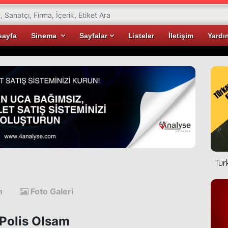
sayfa
Sinema
Sayfalar
Listeler
İletişim
Yardı
Tür
n
Foto Galeri
Polis Olsam