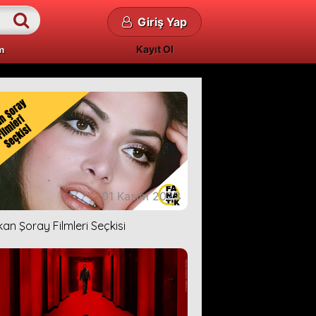
Giriş Yap
Kayıt Ol
m
01 Kasım 2023
kan Şoray Filmleri Seçkisi