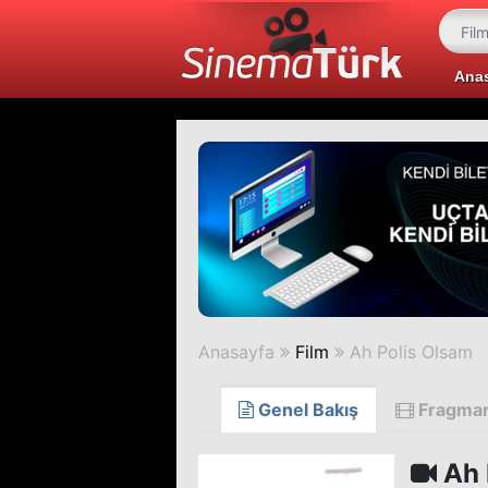
Ana
Anasayfa
Film
Ah Polis Olsam
Genel Bakış
Fragma
Ah 