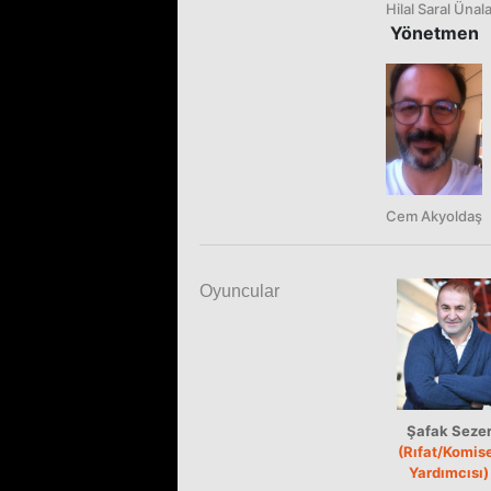
Hilal Saral Ünal
Yönetmen
Cem Akyoldaş
Oyuncular
Şafak Seze
(Rıfat/Komis
Yardımcısı)