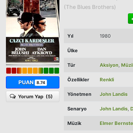
(The Blues Brothers)
Yıl
1980
Ülke
Tür
Aksiyon
,
Müzi
Özellikler
Renkli
PUAN
8.74
Yönetmen
John Landis
Yorum Yap
(5)
Senaryo
John Landis
,
Müzik
Elmer Bernste