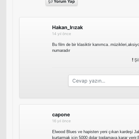
Yorum Yap
Hakan_Irızak
14 yıl önce
Bu film de bir klasiktir kanımca..müzikleri,aksi
numaradır
Şi
capone
16 yıl önce
Elwood Blues ve hapisten yeni çıkan kardeşi Ja
kurtarmak için 5000 dolar toplamaya karar verir