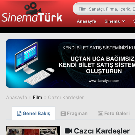
Anasayfa
Sinema
Anasayfa
Film
Cazcı Kardeşler
Genel Bakış
Fragman
Foto Galeri
Cazcı Kardeşler