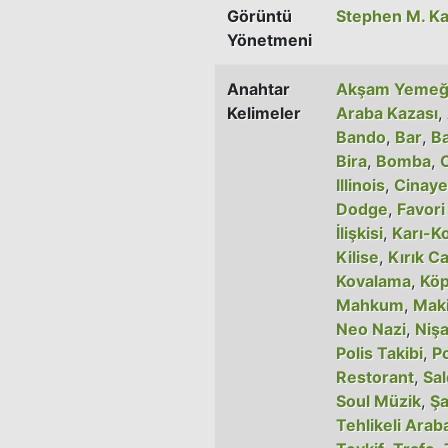
Görüntü
Stephen M. Ka
Yönetmeni
Anahtar
Akşam Yemeğ
Kelimeler
Araba Kazası
,
Bando
,
Bar
,
Ba
Bira
,
Bomba
,
Illinois
,
Cinaye
Dodge
,
Favori
İlişkisi
,
Karı-Ko
Kilise
,
Kırık C
Kovalama
,
Kö
Mahkum
,
Maki
Neo Nazi
,
Nişa
Polis Takibi
,
P
Restorant
,
Sal
Soul Müzik
,
Ş
Tehlikeli Arab