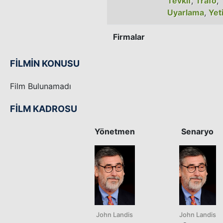
Tevkif
,
Trafo
,
Uyarlama
,
Yet
Firmalar
FİLMİN KONUSU
Film Bulunamadı
FİLM KADROSU
Yönetmen
Senaryo
John Landis
John Landis