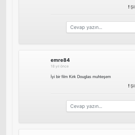
Şi
emre84
18 yıl önce
İyi bir film Kirk Douglas muhteşem
Şi