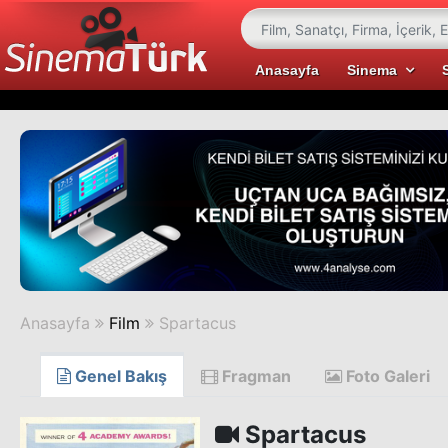
Anasayfa
Sinema
Anasayfa
Film
Spartacus
Genel Bakış
Fragman
Foto Galeri
Spartacus