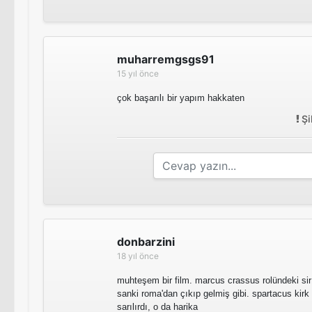
muharremgsgs91
15 yıl önce
çok başarılı bir yapım hakkaten
Şi
donbarzini
18 yıl önce
muhteşem bir film. marcus crassus rolündeki sir
sanki roma'dan çıkıp gelmiş gibi. spartacus kirk
sarılırdı, o da harika