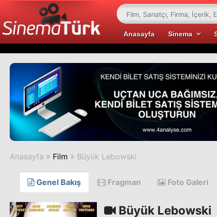
Anasayfa
Sinema
Anasayfa
Film
Büyük Lebowski
Genel Bakış
Fragman
Foto Galeri
Büyük Lebowski