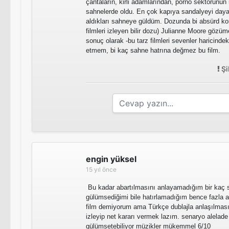
çantaların, kirli adamlarından, porno sektörünün
sahnelerde oldu. En çok kapıya sandalyeyi day
aldıkları sahne
ye güldüm. Dozunda bi absürd ko
filmleri izleyen bilir dozu) Julianne Moore göz
sonuç olarak -bu tarz filmleri sevenler haricinde
etmem, bi kaç sahne hatrına değmez bu film.
Şi
engin yüksel
15 yıl önce
Bu kadar abartılmasını anlayamadığım bir kaç 
gülümsediğimi bile hatırlamadığım bence fazla aba
film demiyorum ama Türkçe dublajla anlaşılması zo
izleyip net kararı vermek lazım. senaryo alelade
gülümsetebiliyor müzikler mükemmel 6/10