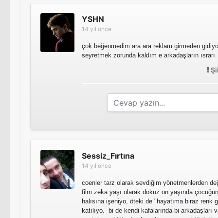
YSHN
14 yıl önce
çok beğenmedim ara ara reklam girmeden gidiy
seyretmek zorunda kaldım e arkadaşların ısrarı
Şi
Sessiz_Fırtına
14 yıl önce
coenler tarz olarak sevdiğim yönetmenlerden değil
film zeka yaşı olarak
dokuz on yaşında çocuğun
halısına işeniyo, öteki de
"hayatıma biraz renk g
katılıyo. -bi de kendi kafalarında bi arkadaşları 