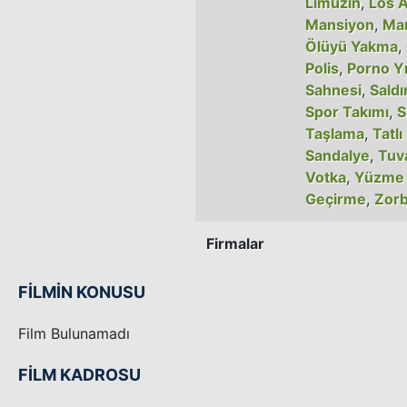
Limuzin
,
Los 
Mansiyon
,
Ma
Ölüyü Yakma
,
Polis
,
Porno Yı
Sahnesi
,
Saldı
Spor Takımı
,
S
Taşlama
,
Tatlı
Sandalye
,
Tuv
Votka
,
Yüzme
Geçirme
,
Zorb
Firmalar
FİLMİN KONUSU
Film Bulunamadı
FİLM KADROSU