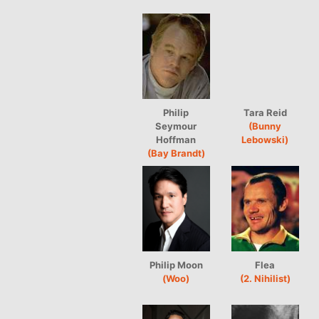
Philip
Tara Reid
Seymour
(Bunny
Hoffman
Lebowski)
(Bay Brandt)
Philip Moon
Flea
(Woo)
(2. Nihilist)