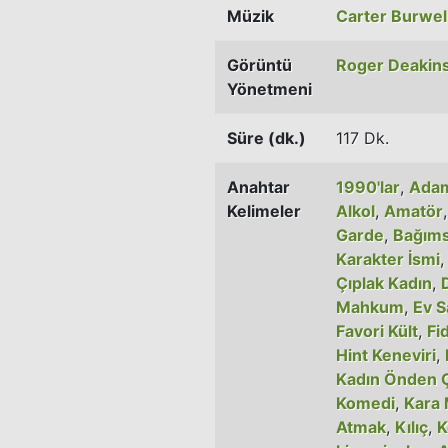
Müzik
Carter Burwel
Görüntü
Roger Deakin
Yönetmeni
Süre (dk.)
117 Dk.
Anahtar
1990'lar
,
Adam
Kelimeler
Alkol
,
Amatör
Garde
,
Bağıms
Karakter İsmi
Çıplak Kadın
,
Mahkum
,
Ev S
Favori Kült
,
Fi
Hint Keneviri
,
Kadın Önden Ç
Komedi
,
Kara 
Atmak
,
Kılıç
,
K