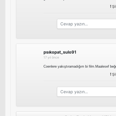
Şi
psıkopat_sulo91
17 yıl önce
Coenlere yakıştıramadığım bi film.Maalesef be
Şi