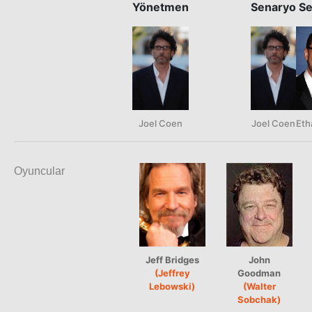
Yönetmen
Senaryo
Se
Joel Coen
Joel Coen
Eth
Oyuncular
Jeff Bridges
John
(Jeffrey
Goodman
Lebowski)
(Walter
Sobchak)