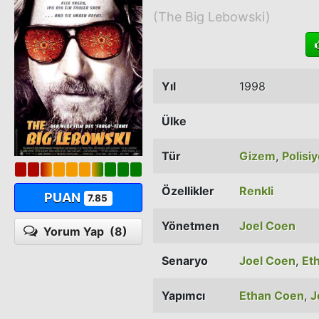
(The Big Lebowski)
Yıl
1998
Ülke
Tür
Gizem
,
Polisi
Özellikler
Renkli
PUAN
7.85
Yönetmen
Joel Coen
Yorum Yap
(8)
Senaryo
Joel Coen
,
Et
Yapımcı
Ethan Coen
,
J