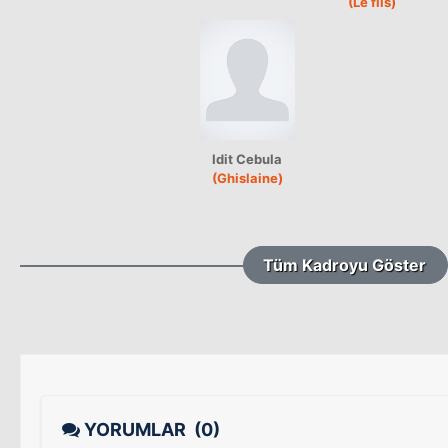
(Le fils)
Idit Cebula
(Ghislaine)
Tüm Kadroyu Göster
YORUMLAR
(0)