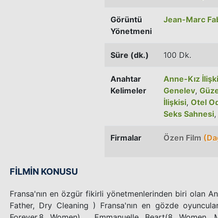
Görüntü
Jean-Marc Fa
Yönetmeni
Süre (dk.)
100 Dk.
Anahtar
Anne-Kız İlişki
Kelimeler
Genelev
,
Güze
İlişkisi
,
Otel O
Seks Sahnesi
Firmalar
Özen Film
(Dağ
FİLMİN KONUSU
Fransa'nın en özgür fikirli yönetmenlerinden biri olan 
Father, Dry Cleaning ) Fransa'nın en gözde oyuncular
Forever,8 Women) , Emmanuelle Beart(8 Women, Mis