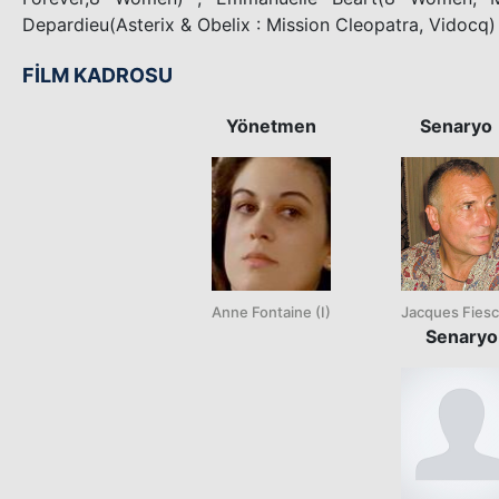
Depardieu(Asterix & Obelix : Mission Cleopatra, Vidocq) b
FİLM KADROSU
Yönetmen
Senaryo
Anne Fontaine (I)
Jacques Fiesc
Senaryo