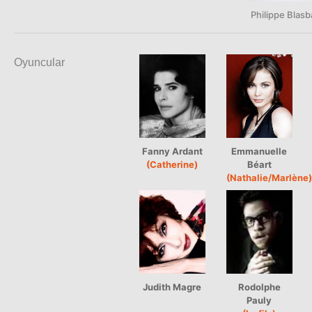
Philippe Blas
Oyuncular
Fanny Ardant
Emmanuelle
(Catherine)
Béart
(Nathalie/Marlène)
Judith Magre
Rodolphe
Pauly