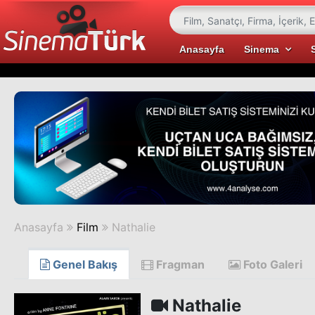
Anasayfa
Sinema
Anasayfa
Film
Nathalie
Genel Bakış
Fragman
Foto Galeri
Nathalie