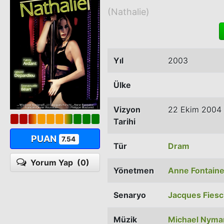
(Nathalie)
Yıl
2003
Ülke
Vizyon
22 Ekim 2004
Tarihi
PUAN
7.54
Tür
Dram
Yorum Yap
(0)
Yönetmen
Anne Fontaine 
Senaryo
Jacques Fiesc
Müzik
Michael Nyma