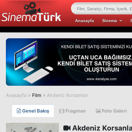
Anasayfa
Sinema
Anasayfa
Film
Akdeniz Korsanları
Genel Bakış
Fragman
Foto Galeri
Akdeniz Korsanla