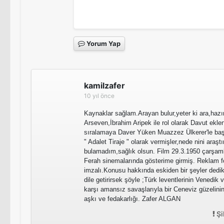
Yorum Yap
kamilzafer
10 yıl önce
Kaynaklar sağlam.Arayan bulur,yeter ki ara,haz
Arseven,İbrahim Aripek ile rol olarak Davut ekl
sıralamaya Daver Yüken Muazzez Ülkerer'le baş 
" Adalet Tiraje " olarak vermişler,nede nini araşt
bulamadım,sağlık olsun. Film 29.3.1950 çarşam
Ferah sinemalarında gösterime girmiş. Reklam fo
imzalı.Konusu hakkında eskiden bir şeyler dedi
dile getirirsek şöyle ;Türk leventlerinin Venedik
karşı amansız savaşlarıyla bir Ceneviz güzelinin
aşkı ve fedakarlığı. Zafer ALGAN
Şi