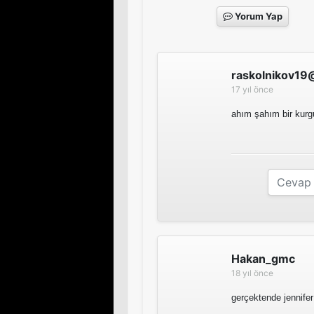
Yorum Yap
raskolnikov19
17 yıl önce
ahım şahım bir kurgu
Hakan_gmc
18 yıl önce
gerçektende jennifer