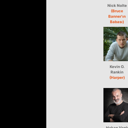
Nick Nolte
(Bruce
Banner'ın
Babası)
Kevin O.
Rankin
(Harper)
Hakan Vanl