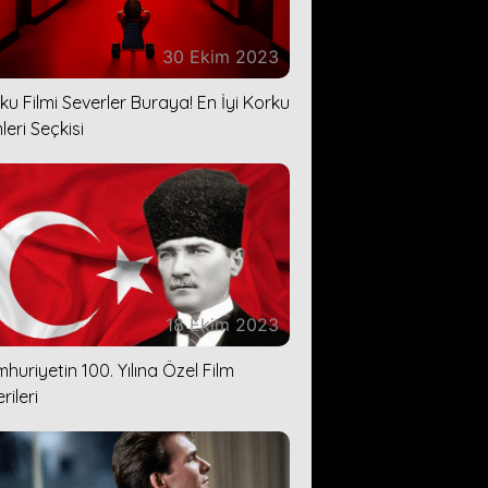
30 Ekim 2023
ku Filmi Severler Buraya! En İyi Korku
leri Seçkisi
18 Ekim 2023
huriyetin 100. Yılına Özel Film
rileri