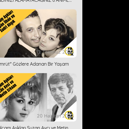
DİNİZİ ALAMAYACAĞINIZ 6 ANİME
İ ÖNERİMİZ
12 Temmuz 2023
ümrüt'' Gözlere Adanan Bir Yaşam
20 Haziran 2023
ilçam Aşkları Suzan Avcı ve Metin