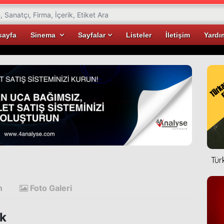
sayfa
Sinema
Sayfalar
Listeler
İletişim
Yardı
Tür
n
Foto Galeri
k