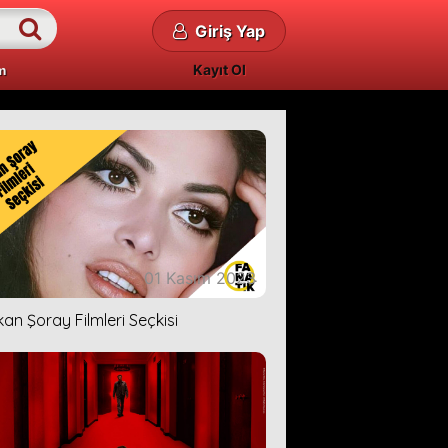
Giriş Yap
Kayıt Ol
m
01 Kasım 2023
kan Şoray Filmleri Seçkisi