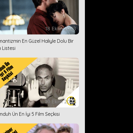
18 Ekim 2023
antizmin En Güzel Haliyle Dolu Bir
 Listesi
10 Ekim 2023
duh Ün En İyi 5 Film Seçkisi