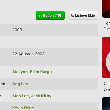
Beğen
(16)
Listeye Ekle
Kor
Film
2003
22 Ağustos 2003
Aksiyon
,
Bilim Kurgu
Cum
men
Ang Lee
Öne
o
Stan Lee
,
Jack Kirby
ı
Kevin Feige