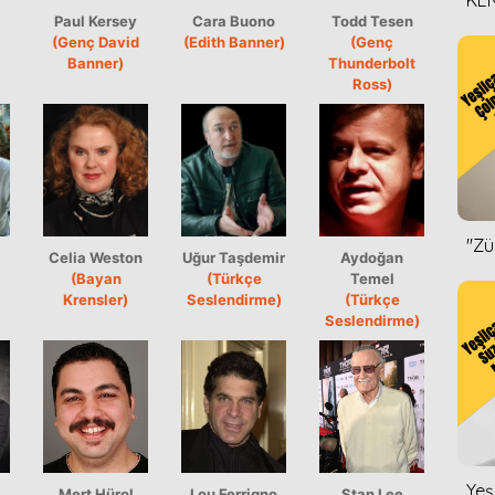
KEN
Paul Kersey
Cara Buono
Todd Tesen
DİZ
(Genç David
(Edith Banner)
(Genç
Banner)
Thunderbolt
Ross)
''Z
Celia Weston
Uğur Taşdemir
Aydoğan
(Bayan
(Türkçe
Temel
Krensler)
Seslendirme)
(Türkçe
Seslendirme)
Yeş
ı
Mert Hürol
Lou Ferrigno
Stan Lee