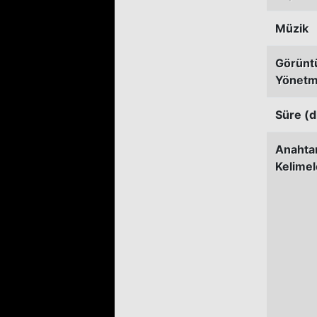
Müzik
Görünt
Yönetm
Süre (d
Anahta
Kelimel