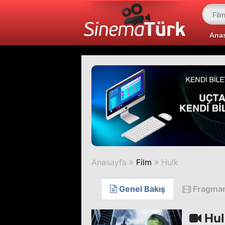
Ana
Anasayfa
Film
Hulk
Genel Bakış
Fragma
Hul