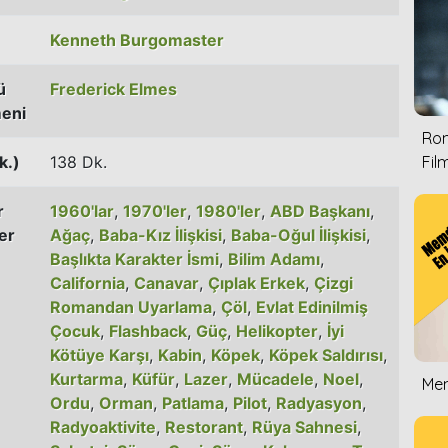
Kenneth Burgomaster
ü
Frederick Elmes
eni
Rom
k.)
138 Dk.
Film
r
1960'lar
,
1970'ler
,
1980'ler
,
ABD Başkanı
,
er
Ağaç
,
Baba-Kız İlişkisi
,
Baba-Oğul İlişkisi
,
Başlıkta Karakter İsmi
,
Bilim Adamı
,
California
,
Canavar
,
Çıplak Erkek
,
Çizgi
Romandan Uyarlama
,
Çöl
,
Evlat Edinilmiş
Çocuk
,
Flashback
,
Güç
,
Helikopter
,
İyi
Kötüye Karşı
,
Kabin
,
Köpek
,
Köpek Saldırısı
,
Kurtarma
,
Küfür
,
Lazer
,
Mücadele
,
Noel
,
Mem
Ordu
,
Orman
,
Patlama
,
Pilot
,
Radyasyon
,
Radyoaktivite
,
Restorant
,
Rüya Sahnesi
,