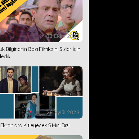
03 Ekim 2023
k Bilginer'in Bazı Filmlerini Sizler İçin
ledik
29 Eylül 2023
i Ekranlara Kitleyecek 5 Mini Dizi