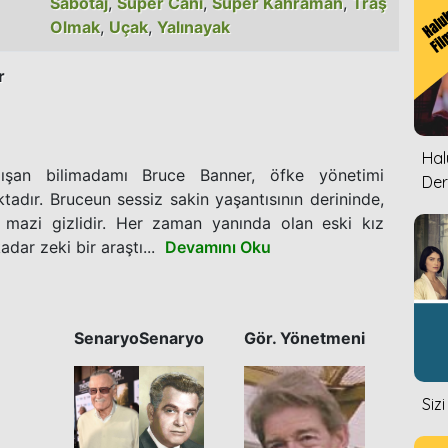
Sabotaj
,
Süper Cani
,
Süper Kahraman
,
Traş
Olmak
,
Uçak
,
Yalınayak
r
Halu
lışan bilimadamı Bruce Banner, öfke yönetimi
Der
adır. Bruceun sessiz sakin yaşantısının derininde,
r mazi gizlidir. Her zaman yanında olan eski kız
ar zeki bir araştı...
Devamını Oku
Senaryo
Senaryo
Gör. Yönetmeni
Siz