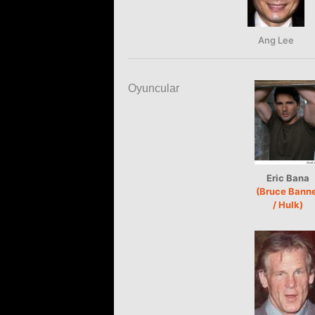
Ang Lee
Oyuncular
Eric Bana
(Bruce Bann
/ Hulk)