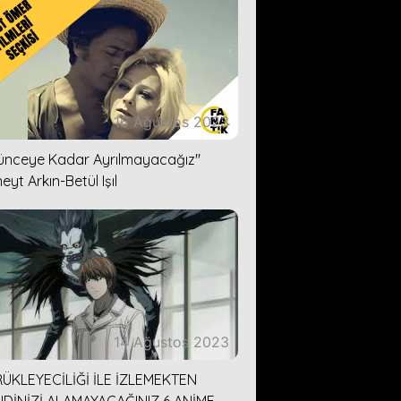
16 Ağustos 2023
lünceye Kadar Ayrılmayacağız''
eyt Arkın-Betül Işıl
14 Ağustos 2023
ÜKLEYECİLİĞİ İLE İZLEMEKTEN