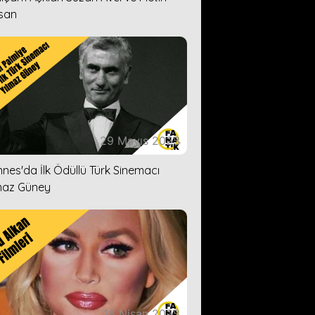
san
29 Mayıs 2023
nes'da İlk Ödüllü Türk Sinemacı
maz Güney
18 Nisan 2023