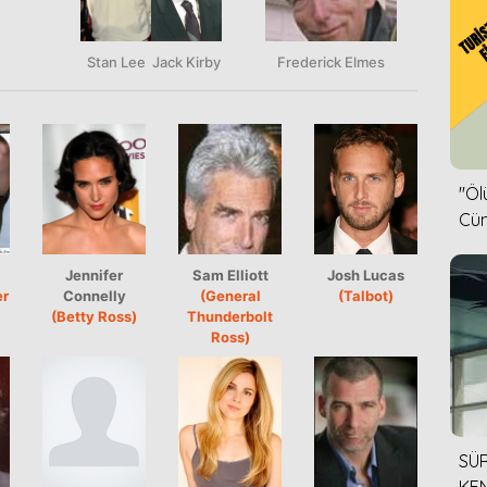
Stan Lee
Jack Kirby
Frederick Elmes
''Ö
Cün
Jennifer
Sam Elliott
Josh Lucas
er
Connelly
(General
(Talbot)
(Betty Ross)
Thunderbolt
Ross)
SÜR