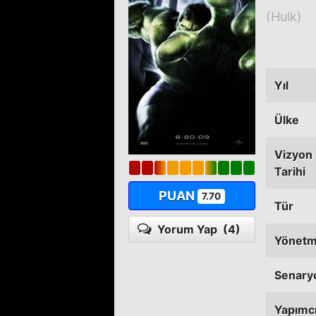
(Hulk)
Yıl
Ülke
Vizyon
Tarihi
PUAN
7.70
Tür
Yorum Yap
(4)
Yönet
Senary
Yapımc