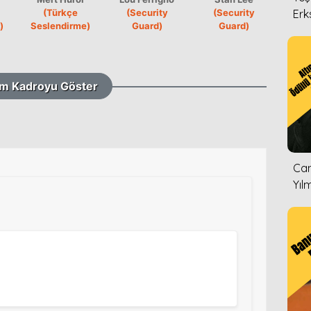
(Türkçe
(Security
(Security
Erk
)
Seslendirme)
Guard)
Guard)
m Kadroyu Göster
Can
Yıl