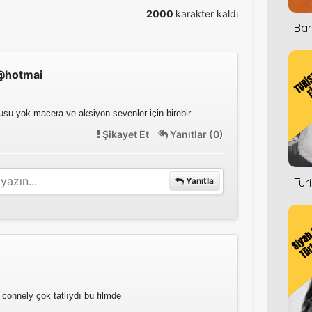
2000
karakter kaldı
Ban
@hotmai
su yok.macera ve aksiyon sevenler için birebir...
Şikayet Et
Yanıtlar (0)
Yanıtla
Tur
 connely çok tatlıydı bu filmde